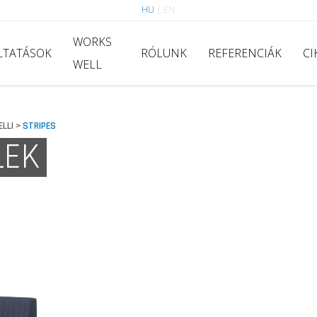
HU
|
EN
WORKS
LTATÁSOK
RÓLUNK
REFERENCIÁK
CI
WELL
ELLI
STRIPES
>
LEK