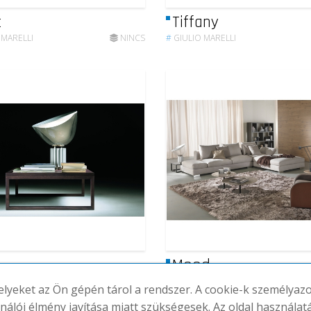
t
Tiffany
 MARELLI
NINCS
#
GIULIO MARELLI
Mood
 MARELLI
NINCS
#
GIULIO MARELLI
melyeket az Ön gépén tárol a rendszer. A cookie-k személya
ználói élmény javítása miatt szükségesek. Az oldal használat