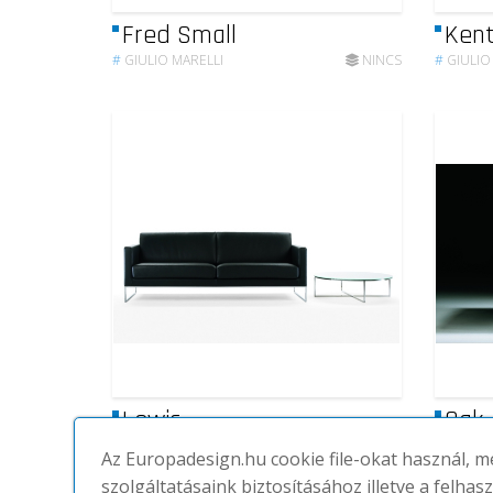
Fred Small
Ken
#
GIULIO MARELLI
NINCS
#
GIULIO
Lewis
Oak
#
GIULIO MARELLI
NINCS
#
GIULIO
Az Europadesign.hu cookie file-okat használ, 
szolgáltatásaink biztosításához illetve a felhas