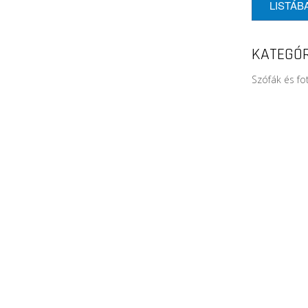
LISTÁB
KATEGÓR
Szófák és fo