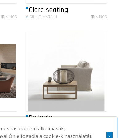
Clara seating
NINCS
#
GIULIO MARELLI
NINCS
Bellagio
NINCS
#
GIULIO MARELLI
NINCS
zonosítására nem alkalmasak,
ával Ön elfogadja a cookie-k használatát.
×