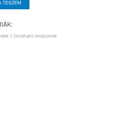
A TESZEM
IÁK:
telek | Sorolható rendszerek