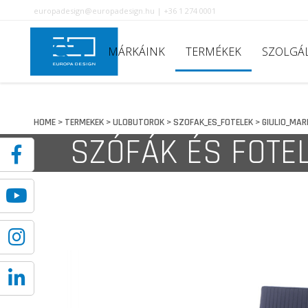
europadesign@europadesign.hu | +36 1 274 0001
MÁRKÁINK
TERMÉKEK
SZOLGÁ
HOME
TERMEKEK
ULOBUTOROK
SZOFAK_ES_FOTELEK
GIULIO_MAR
>
>
>
>
SZÓFÁK ÉS FOTE