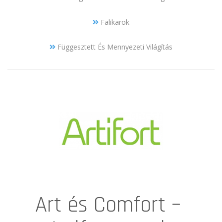
Falikarok
Függesztett És Mennyezeti Világítás
Art és Comfort –