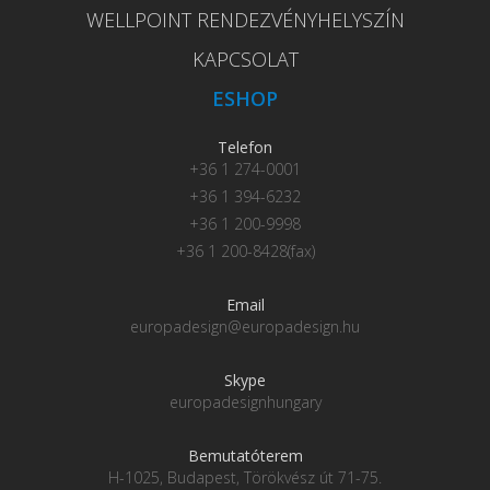
WELLPOINT RENDEZVÉNYHELYSZÍN
KAPCSOLAT
ESHOP
Telefon
+36 1 274-0001
+36 1 394-6232
+36 1 200-9998
+36 1 200-8428(fax)
Email
europadesign@europadesign.hu
Skype
europadesignhungary
Bemutatóterem
H-1025, Budapest, Törökvész út 71-75.