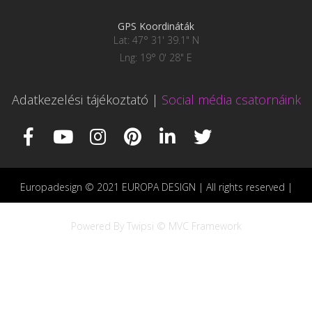
GPS Koordináták
Lat: 47° 31' 39.1" N
Lng: 19° 0' 28" E
Adatkezelési tájékoztató
|
Social média csatornáink
Europadesign © 2021 EUROPA DESIGN | All rights reserved |
Powered By Twipsi © MVC Framework