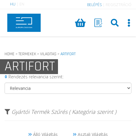
HU
|
EN
BELÉPÉS
|
REGISZTRÁCIÓ
HOME
TERMEKEK
VILAGITAS
ARTIFORT
>
>
>
ARTIFORT
Rendezés relevancia szerint:
Gyártói Termék Szűrés ( Kategória szerint )
Álló Világítás
Asztali Világítás