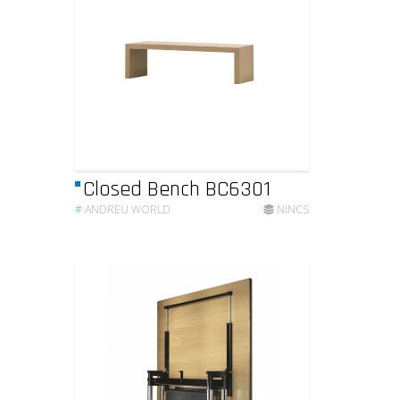
Closed Bench BC6301
#
ANDREU WORLD
NINCS