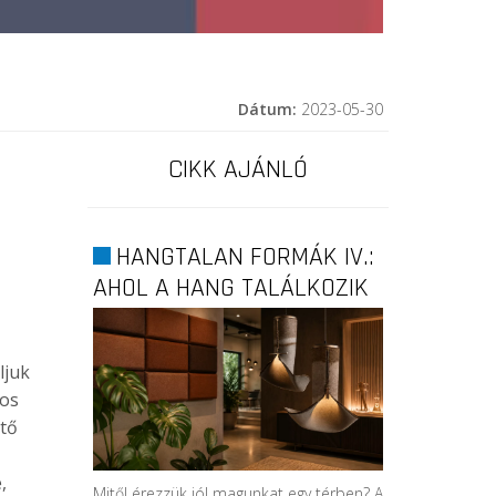
Dátum:
2023-05-30
CIKK AJÁNLÓ
HANGTALAN FORMÁK IV.:
AHOL A HANG TALÁLKOZIK
A...
ljuk
ros
ntő
,
Mitől érezzük jól magunkat egy térben? A