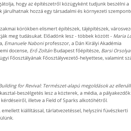
 gátolja, hogy az építészetről közügyként tudjunk beszélni a
 járulhatnak hozzá egy társadalmi és környezeti szempont
zakmai körökben elismert építészek, tájépítészek, városvez
ják meg tudásukat. Előadónk lesz - többek között -
Maria L
ja,
Emanuele Naboni
professzor, a Dán Királyi Akadémia
temi docense,
Erő Zoltán
Budapest főépítésze,
Barsi Orsolya
ügyi Főosztályának Főosztályvezető-helyettese, valamint s
Building for Revival: Természet-alapú megoldások az ellenál
asztal-beszélgetés lesz a közterek, a média, a pályakezdők
kérdéseiről, illetve a Field of Sparks alkotóhétről.
ellett kiállítással, tárlatvezetéssel, helyszíni füvészkerti
ülünk.