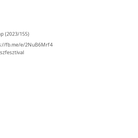
ap (2023/155)
s://fb.me/e/2NuB6Mrf4
eszfesztival