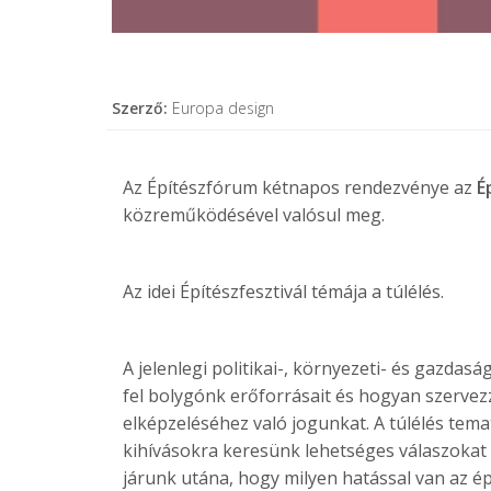
Szerző:
Europa design
Az Építészfórum kétnapos rendezvénye az
É
közreműködésével valósul meg.
Az idei Építészfesztivál témája a túlélés.
A jelenlegi politikai-, környezeti- és gazda
fel bolygónk erőforrásait és hogyan szerve
elképzeléséhez való jogunkat. A túlélés tema
kihívásokra keresünk lehetséges válaszokat
járunk utána, hogy milyen hatással van az ép