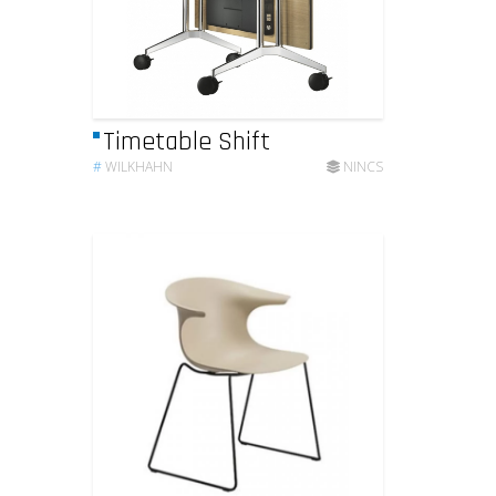
Timetable Shift
#
WILKHAHN
NINCS