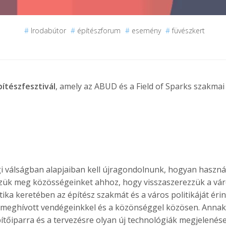
#
Irodabútor
#
építészforum
#
esemény
#
füvészkert
pítészfesztivál
, amely az ABUD és a Field of Sparks szakmai
sági válságban alapjaiban kell újragondolnunk, hogyan haszná
zzük meg közösségeinket ahhoz, hogy visszaszerezzük a vá
tika keretében az építész szakmát és a város politikáját éri
 meghívott vendégeinkkel és a közönséggel közösen. Annak
ítőiparra és a tervezésre olyan új technológiák megjelenése