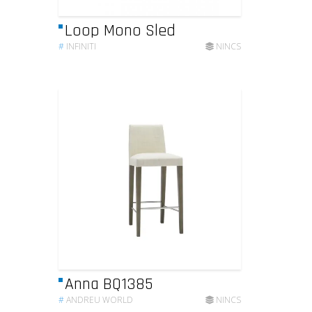
Loop Mono Sled
#
INFINITI
NINCS
Anna BQ1385
#
ANDREU WORLD
NINCS