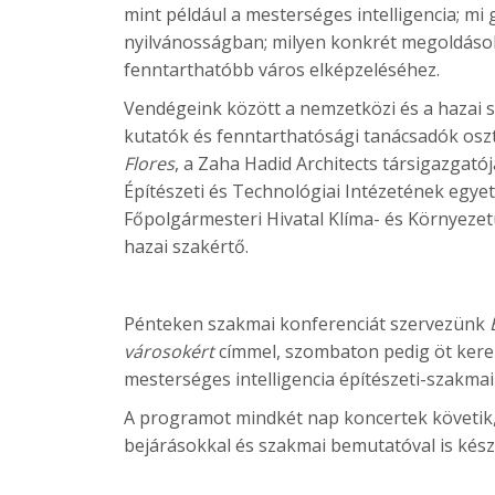
mint például a mesterséges intelligencia; mi
nyilvánosságban; milyen konkrét megoldások
fenntarthatóbb város elképzeléséhez.
Vendégeink között a nemzetközi és a hazai s
kutatók és fenntarthatósági tanácsadók oszt
Flores
, a Zaha Hadid Architects társigazgató
Építészeti és Technológiai Intézetének egye
Főpolgármesteri Hivatal Klíma- és Környezet
hazai szakértő.
Pénteken szakmai konferenciát szervezünk
városokért
címmel, szombaton pedig öt kerek
mesterséges intelligencia építészeti-szakmai 
A programot mindkét nap koncertek követik, em
bejárásokkal és szakmai bemutatóval is kész