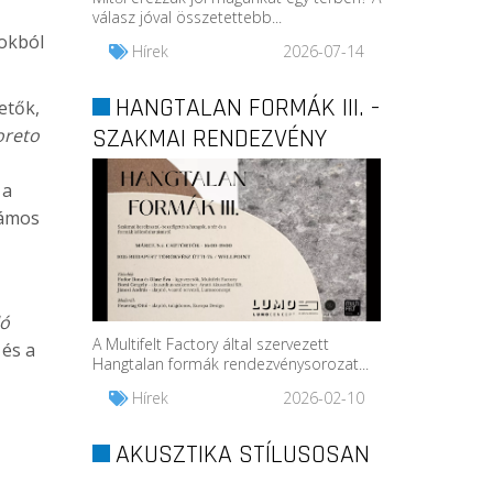
válasz jóval összetettebb...
okból
Hírek
2026-07-14
HANGTALAN FORMÁK III. -
etők,
SZAKMAI RENDEZVÉNY
oreto
a
zámos
ló
A Multifelt Factory által szervezett
 és a
Hangtalan formák rendezvénysorozat...
Hírek
2026-02-10
AKUSZTIKA STÍLUSOSAN