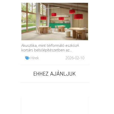
Akusztika, mint térformáló eszközA
kortárs belsőépítészetben az...
Hírek
2026-02-10
EHHEZ AJÁNLJUK