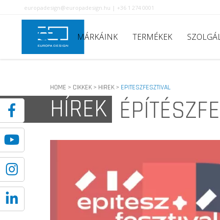
europadesign@europadesign.hu | +36 1 274 0001
MÁRKÁINK
TERMÉKEK
SZOLGÁ
HOME
CIKKEK
HIREK
EPITESZFESZTIVAL
>
>
>
HÍREK
ÉPÍTÉSZFE