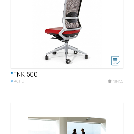
TNK 500
#
ACTIU
NINCS