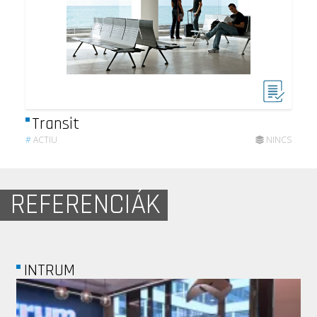
Transit
#
ACTIU
NINCS
REFERENCIÁK
WHB