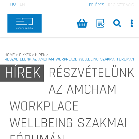
HU
|
EN
BELÉPÉS
|
REGISZTRÁCIÓ
HOME
CIKKEK
HIREK
>
>
>
RESZVETELUNK_AZ_AMCHAM_WORKPLACE_WELLBEING_SZAKMAI_FORUMAN
HÍREK
RÉSZVÉTELÜNK
AZ AMCHAM
WORKPLACE
WELLBEING SZAKMAI