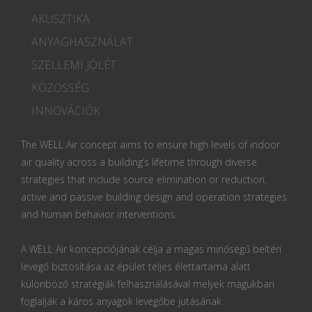
AKUSZTIKA
ANYAGHASZNÁLAT
SZELLEMI JÓLÉT
KÖZÖSSÉG
INNOVÁCIÓK
The WELL Air concept aims to ensure high levels of indoor
air quality across a building’s lifetime through diverse
strategies that include source elimination or reduction,
active and passive building design and operation strategies
and human behavior interventions.
A WELL Air koncepciójának célja a magas minőségű beltéri
levegő biztosítása az épület teljes élettartama alatt
különböző stratégiák felhasználásával melyek magukban
foglalják a káros anyagok levegőbe jutásának