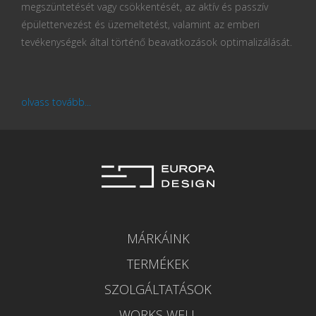
megszüntetését vagy csökkentését, az aktív és passzív
épülettervezést és üzemeltetést, valamint az emberi
tevékenységek által történő beavatkozások optimalizálását.
olvass tovább...
MÁRKÁINK
TERMÉKEK
SZOLGÁLTATÁSOK
WORKS WELL