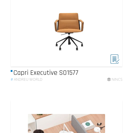
Capri Executive SO1577
#
ANDREU WORLD
NINCS