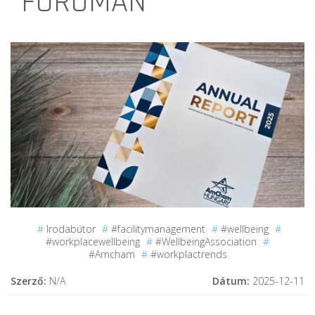
FÓRUMÁN
#
Irodabútor
#
#facilitymanagement
#
#wellbeing
#
#workplacewellbeing
#
#WellbeingAssociation
#
#Amcham
#
#workplactrends
Szerző:
N/A
Dátum:
2025-12-11