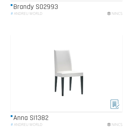
Brandy SO2993
#
ANDREU WORLD
NINCS
Anna SI1382
#
ANDREU WORLD
NINCS