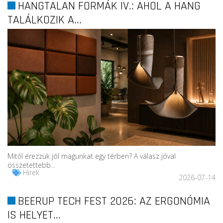
HANGTALAN FORMÁK IV.: AHOL A HANG
TALÁLKOZIK A...
Mitől érezzük jól magunkat egy térben? A válasz jóval
összetettebb...
Hírek
2026-07-14
BEERUP TECH FEST 2026: AZ ERGONÓMIA
IS HELYET...