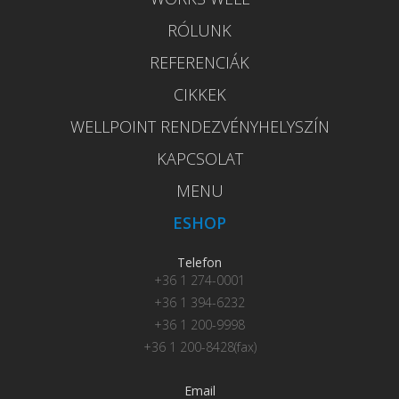
RÓLUNK
REFERENCIÁK
CIKKEK
WELLPOINT RENDEZVÉNYHELYSZÍN
KAPCSOLAT
MENU
ESHOP
Telefon
+36 1 274-0001
+36 1 394-6232
+36 1 200-9998
+36 1 200-8428(fax)
Email