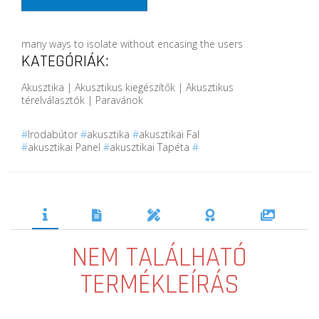
many ways to isolate without encasing the users
KATEGÓRIÁK:
Akusztika | Akusztikus kiegészítők | Akusztikus
térelválasztók | Paravánok
#
Irodabútor
#
akusztika
#
akusztikai Fal
#
akusztikai Panel
#
akusztikai Tapéta
#
NEM TALÁLHATÓ
TERMÉKLEÍRÁS