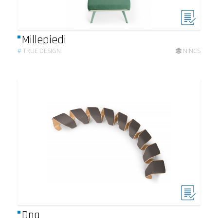
Millepiedi
#
TRUE DESIGN
NINCS
Dna