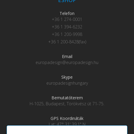
Telefon
+36 1 274-0001
+36 1 394-6232
+36 1 200-9998
+36 1 200-8428(fax)
Email
europadesign@europadesign.hu
Skype
europadesignhungary
Bemutatóterem
H-1025, Budapest, Törökvész út 71-75.
GPS Koordináták
Lat: 47° 31' 39.1" N
Lng: 19° 0' 28" E