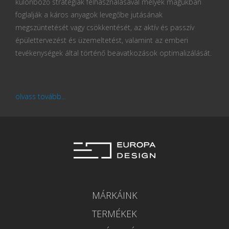
különböző stratégiák felhasználásával melyek magukban
foglalják a káros anyagok levegőbe jutásának
megszüntetését vagy csökkentését, az aktív és passzív
épülettervezést és üzemeltetést, valamint az emberi
tevékenységek által történő beavatkozások optimalizálását.
olvass tovább...
MÁRKÁINK
TERMÉKEK