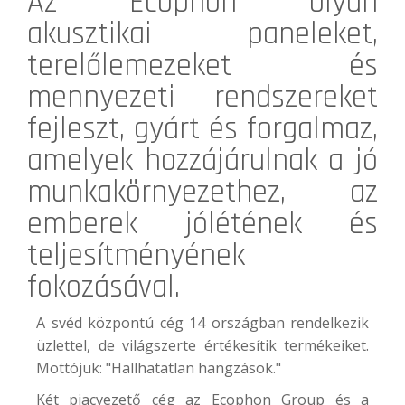
Az
Ecophon
olyan
akusztikai paneleket,
terelőlemezeket és
mennyezeti rendszereket
fejleszt, gyárt és forgalmaz,
amelyek hozzájárulnak a jó
munkakörnyezethez, az
emberek jólétének és
teljesítményének
fokozásával.
A svéd központú cég 14 országban rendelkezik
üzlettel, de világszerte értékesítik termékeiket.
Mottójuk: "Hallhatatlan hangzások."
Két piacvezető cég az Ecophon Group és a