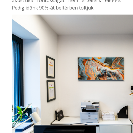
akusztika fontosságát nem értékelik eléggé.
Pedig időnk 90%-át beltérben töltjük.