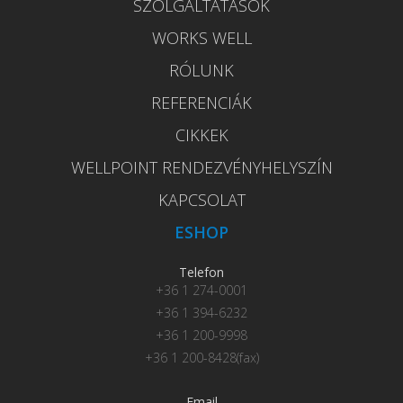
SZOLGÁLTATÁSOK
WORKS WELL
RÓLUNK
REFERENCIÁK
CIKKEK
WELLPOINT RENDEZVÉNYHELYSZÍN
KAPCSOLAT
ESHOP
Telefon
+36 1 274-0001
+36 1 394-6232
+36 1 200-9998
+36 1 200-8428(fax)
Email