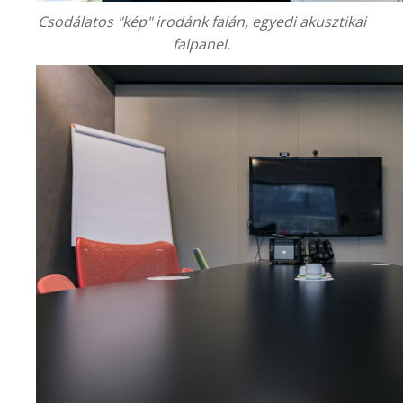
Csodálatos "kép" irodánk falán, egyedi akusztikai
falpanel.