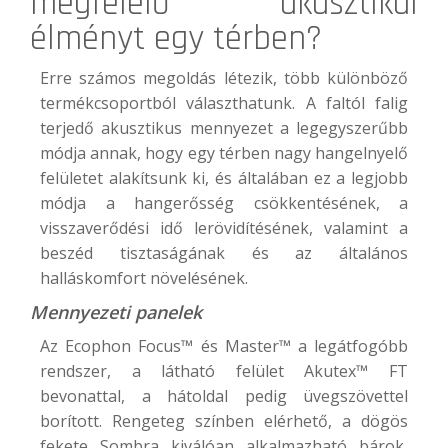
megfelelő akusztikai
élményt egy térben?
Erre számos megoldás létezik, több különböző
termékcsoportból választhatunk. A faltól falig
terjedő akusztikus mennyezet a legegyszerűbb
módja annak, hogy egy térben nagy hangelnyelő
felületet alakítsunk ki, és általában ez a legjobb
módja a hangerősség csökkentésének, a
visszaverődési idő lerövidítésének, valamint a
beszéd tisztaságának és az általános
halláskomfort növelésének.
Mennyezeti panelek
Az Ecophon Focus™ és Master™ a legátfogóbb
rendszer, a látható felület Akutex™ FT
bevonattal, a hátoldal pedig üvegszövettel
borított. Rengeteg színben elérhető, a dögös
fekete Sombra kiválóan alkalmazható bárok,