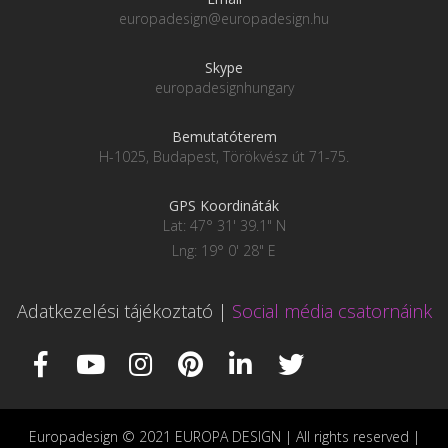
europadesign@europadesign.hu
Skype
europadesignhungary
Bemutatóterem
H-1025, Budapest, Törökvész út 71-75.
GPS Koordináták
Lat: 47° 31' 39.1" N
Lng: 19° 0' 28" E
Adatkezelési tájékoztató
|
Social média csatornáink
Europadesign © 2021 EUROPA DESIGN | All rights reserved |