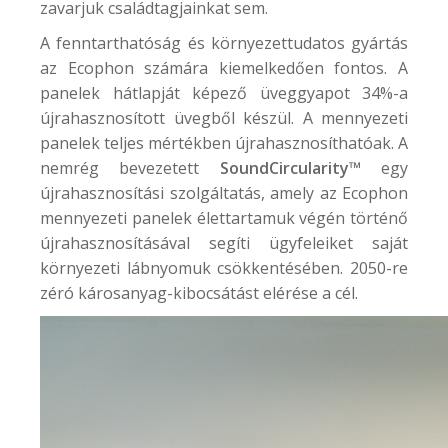
zavarjuk családtagjainkat sem.
A fenntarthatóság és környezettudatos gyártás
az Ecophon számára kiemelkedően fontos. A
panelek hátlapját képező üveggyapot 34%-a
újrahasznosított üvegből készül. A mennyezeti
panelek teljes mértékben újrahasznosíthatóak. A
nemrég bevezetett
SoundCircularity™
egy
újrahasznosítási szolgáltatás, amely az Ecophon
mennyezeti panelek élettartamuk végén történő
újrahasznosításával segíti ügyfeleiket saját
környezeti lábnyomuk csökkentésében. 2050-re
zéró károsanyag-kibocsátást elérése a cél.