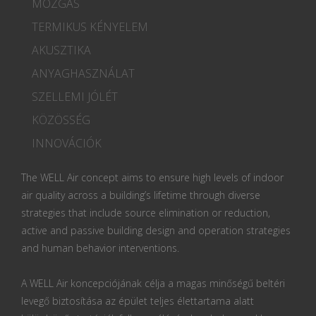
MOZGÁS
TERMIKUS KÉNYELEM
AKUSZTIKA
ANYAGHASZNÁLAT
SZELLEMI JÓLÉT
KÖZÖSSÉG
INNOVÁCIÓK
The WELL Air concept aims to ensure high levels of indoor
air quality across a building’s lifetime through diverse
strategies that include source elimination or reduction,
active and passive building design and operation strategies
and human behavior interventions.
A WELL Air koncepciójának célja a magas minőségű beltéri
levegő biztosítása az épület teljes élettartama alatt