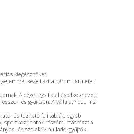
ációs kiegészítőket.
igyelemmel kezeli azt a három területet,
nak. A céget egy fiatal és elkötelezett
jlesszen és gyártson. A vállalat 4000 m2-
ható- és tűzhető fali táblák, egyéb
zak, sportközpontok részére, másrészt a
nyos- és szelektív hulladékgyűjtők.