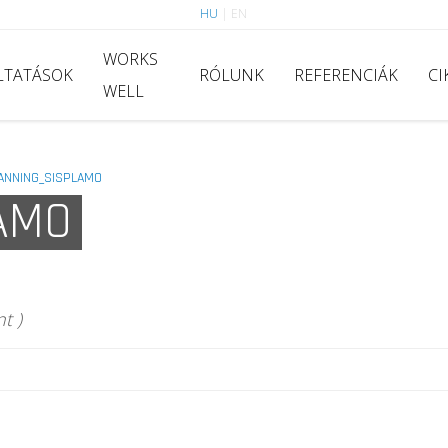
HU
|
EN
WORKS
LTATÁSOK
RÓLUNK
REFERENCIÁK
CI
WELL
ANNING_SISPLAMO
AMO
t )