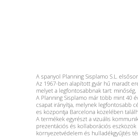
A spanyol Planning Sisplamo S.L. elsőso
Az 1967-ben alapított gyár hű maradt ere
melyet a legfontosabbnak tart: minőség, 
A Planning Sisplamo már több mint 40 év
csapat irányítja, melynek legfontosabb cé
es központja Barcelona közelében találha
A termékek egyrészt a vizuális kommunikáci
prezentációs és kollaborációs eszközök k
környezetvédelem és hulladékgyűjtés tém