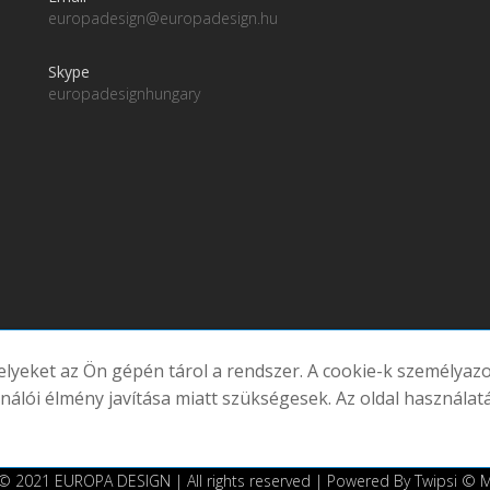
europadesign@europadesign.hu
Skype
europadesignhungary
melyeket az Ön gépén tárol a rendszer. A cookie-k személya
atornáink
ználói élmény javítása miatt szükségesek. Az oldal használat
© 2021 EUROPA DESIGN | All rights reserved | Powered By Twipsi ©