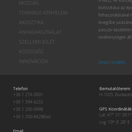
A WELL Air koncep
MOZGÁS
biztosítása az ép
TERMIKUS KÉNYELEM
felhasználásával
AKUSZTIKA
levegőbe jutásána
passzív épületter
ANYAGHASZNÁLAT
tevékenységek ált
SZELLEMI JÓLÉT
KÖZÖSSÉG
INNOVÁCIÓK
olvass tovább...
Telefon
Bemutatóterem
+36 1 274-0001
H-1025, Budapest
+36 1 394-6232
GPS Koordináták
+36 1 200-9998
Lat: 47° 31' 39.1"
+36 1 200-8428(fax)
Lng: 19° 0' 28" E
Email