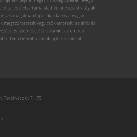
ciójának célja a magas minőségű beltéri levegő
ület teljes élettartama alatt különböző stratégiák
 melyek magukban foglalják a káros anyagok
k megszüntetését vagy csökkentését, az aktív és
vezést és üzemeltetést, valamint az emberi
al történő beavatkozások optimalizálását.
, Törökvész út 71-75.
 N