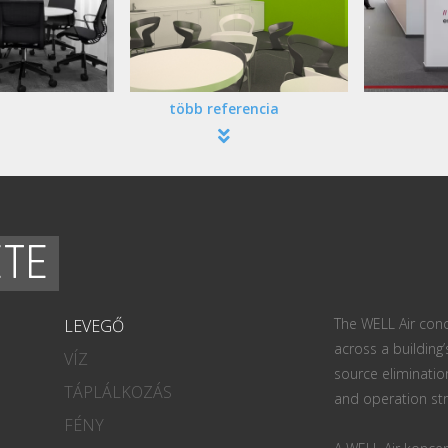
több referencia
ETE
The WELL Air conc
LEVEGŐ
across a building’
VÍZ
source eliminatio
TÁPLÁLKOZÁS
and operation str
FÉNY