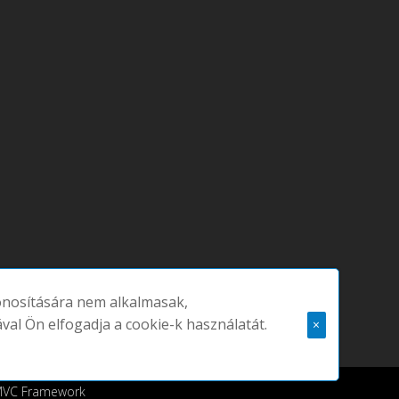
zonosítására nem alkalmasak,
ával Ön elfogadja a cookie-k használatát.
×
 MVC Framework