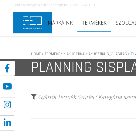
europadesign@europadesign.hu | +36 1 274 0001
MÁRKÁINK
TERMÉKEK
SZOLGÁ
HOME
TERMEKEK
AKUSZTIKA
AKUSZTIKUS_VILAGITAS
PL
>
>
>
>
PLANNING SISPL
Gyártói Termék Szűrés ( Kategória szerin