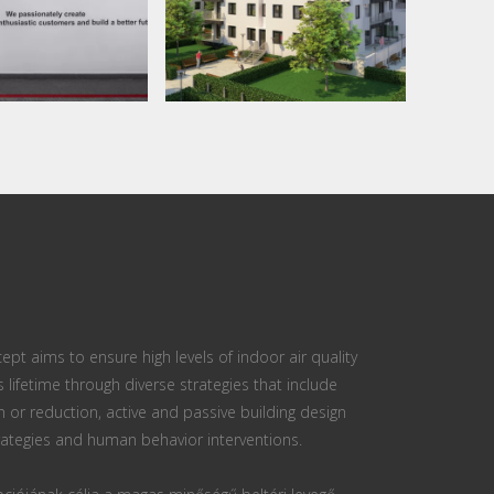
ept aims to ensure high levels of indoor air quality
s lifetime through diverse strategies that include
n or reduction, active and passive building design
ategies and human behavior interventions.