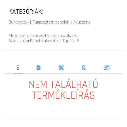
KATEGÓRIÁK:
Burkolatok | Függesztett panelek | Akusztika
#
Irodabútor
#
akusztika
#
akusztikai Fal
#
akusztikai Panel
#
akusztikai Tapéta
#
NEM TALÁLHATÓ
TERMÉKLEÍRÁS