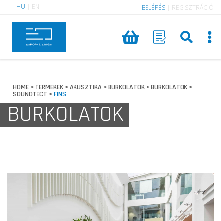
HU
|
EN
BELÉPÉS
|
REGISZTRÁCIÓ
HOME
TERMEKEK
AKUSZTIKA
BURKOLATOK
BURKOLATOK
>
>
>
>
>
SOUNDTECT
FINS
>
BURKOLATOK