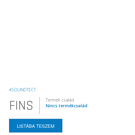
#SOUNDTECT
Termék család
FINS
Nincs termékcsalád
LISTÁBA TESZEM