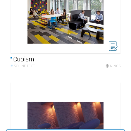
Cubism
#
SOUNDTECT
NINCS