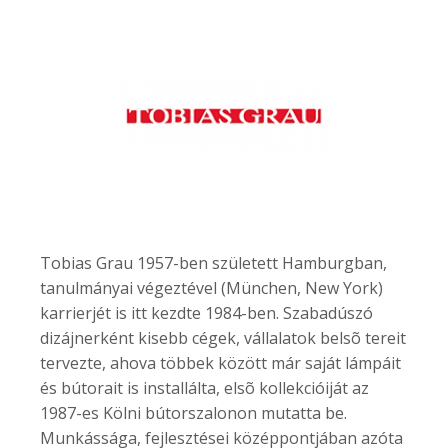
Tobias Grau 1957-ben született Hamburgban,
tanulmányai végeztével (München, New York)
karrierjét is itt kezdte 1984-ben. Szabadúszó
dizájnerként kisebb cégek, vállalatok belsõ tereit
tervezte, ahova többek között már saját lámpáit
és bútorait is installálta, elsõ kollekcióiját az
1987-es Kölni bútorszalonon mutatta be.
Munkássága, fejlesztései középpontjában azóta