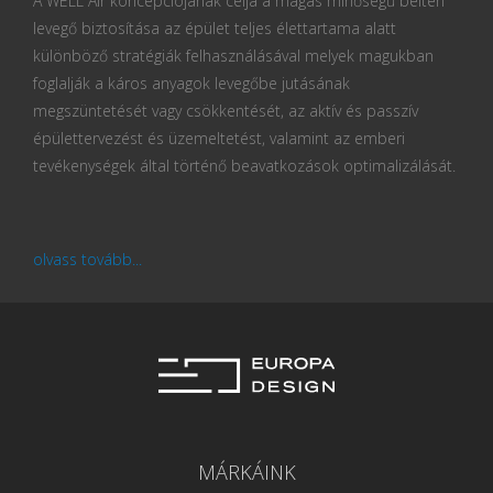
A WELL Air koncepciójának célja a magas minőségű beltéri
levegő biztosítása az épület teljes élettartama alatt
különböző stratégiák felhasználásával melyek magukban
foglalják a káros anyagok levegőbe jutásának
megszüntetését vagy csökkentését, az aktív és passzív
épülettervezést és üzemeltetést, valamint az emberi
tevékenységek által történő beavatkozások optimalizálását.
olvass tovább...
MÁRKÁINK