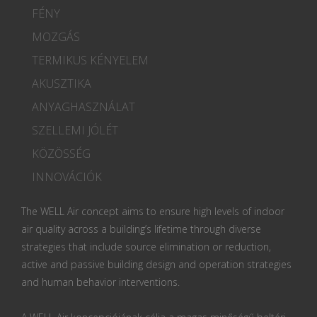
FÉNY
MOZGÁS
TERMIKUS KÉNYELEM
AKUSZTIKA
ANYAGHASZNÁLAT
SZELLEMI JÓLÉT
KÖZÖSSÉG
INNOVÁCIÓK
The WELL Air concept aims to ensure high levels of indoor
air quality across a building’s lifetime through diverse
strategies that include source elimination or reduction,
active and passive building design and operation strategies
and human behavior interventions.