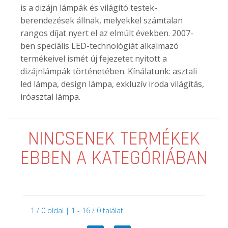
is a dizájn lámpák és világító testek-
berendezések állnak, melyekkel számtalan
rangos díjat nyert el az elmúlt években. 2007-
ben speciális LED-technológiát alkalmazó
termékeivel ismét új fejezetet nyitott a
dizájnlámpák történetében. Kínálatunk: asztali
led lámpa, design lámpa, exkluzív iroda világítás,
íróasztal lámpa.
NINCSENEK TERMÉKEK
EBBEN A KATEGÓRIÁBAN
1 / 0 oldal | 1 - 16 / 0 találat