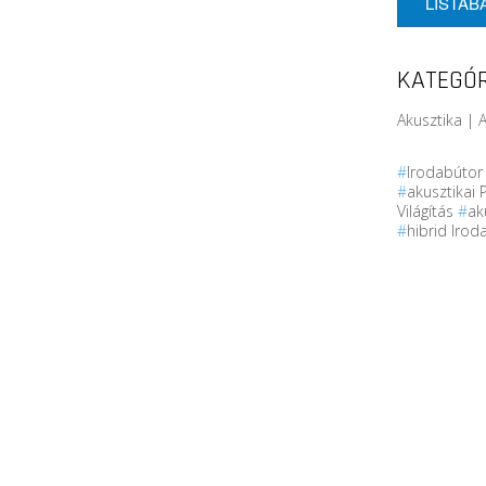
LISTÁB
KATEGÓR
Akusztika | A
#
Irodabúto
#
akusztikai 
Világítás
#
ak
#
hibrid Irod