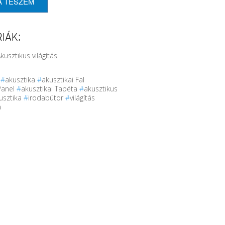
A TESZEM
IÁK:
kusztikus világítás
r
#
akusztika
#
akusztikai Fal
Panel
#
akusztikai Tapéta
#
akusztikus
usztika
#
irodabútor
#
világítás
a