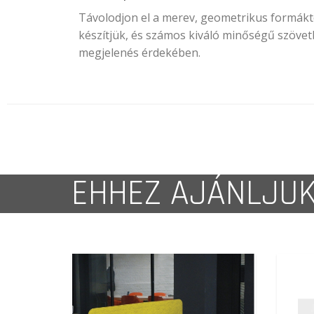
Távolodjon el a merev, geometrikus formáktól
készítjük, és számos kiváló minőségű szövetb
megjelenés érdekében.
EHHEZ AJÁNLJU