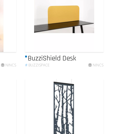
BuzziShield Desk
NINCS
#
BUZZISPACE
NINCS