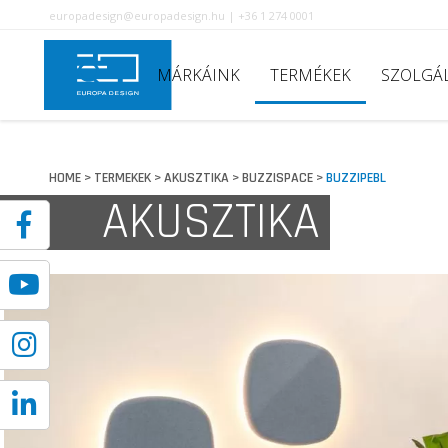
europadesign@europadesign.hu | +36 1 274 0001
MÁRKÁINK
TERMÉKEK
SZOLGÁ
HOME
TERMEKEK
AKUSZTIKA
BUZZISPACE
BUZZIPEBL
>
>
>
>
AKUSZTIKA