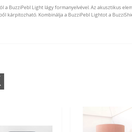
 a BuzziPebl Light lágy formanyelvével. Az akusztikus elem
ől kárpitozható. Kombinálja a BuzziPebl Lightot a BuzziShiel
K