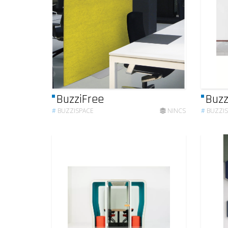
BuzziFree
Buzz
#
BUZZISPACE
NINCS
#
BUZZI