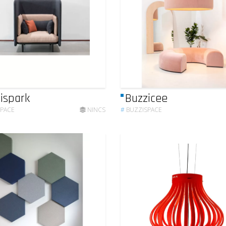
ispark
Buzzicee
SPACE
NINCS
#
BUZZISPACE