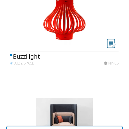
Buzzilight
#
BUZZISPACE
NINCS