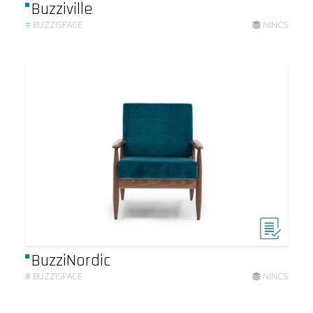
Buzziville
#
BUZZISPACE
NINCS
BuzziNordic
#
BUZZISPACE
NINCS