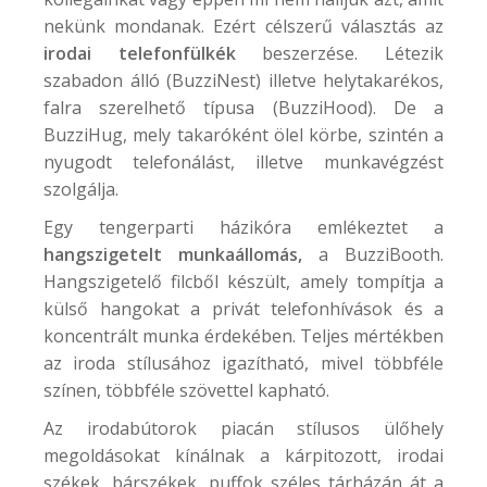
nekünk mondanak. Ezért célszerű választás az
irodai telefonfülkék
beszerzése. Létezik
szabadon álló (
BuzziNest
) illetve helytakarékos,
falra szerelhető típusa (
BuzziHood
). De a
BuzziHug
, mely takaróként ölel körbe, szintén a
nyugodt telefonálást, illetve munkavégzést
szolgálja.
Egy tengerparti házikóra emlékeztet a
hangszigetelt munkaállomás,
a
BuzziBooth
.
Hangszigetelő filcből készült, amely tompítja a
külső hangokat a privát telefonhívások és a
koncentrált munka érdekében. Teljes mértékben
az iroda stílusához igazítható, mivel többféle
színen, többféle szövettel kapható.
Az irodabútorok piacán stílusos ülőhely
megoldásokat kínálnak a kárpitozott, irodai
székek, bárszékek, puffok széles tárházán át a