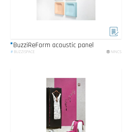
BuzziReForm acoustic panel
#
BUZZISPACE
NINCS