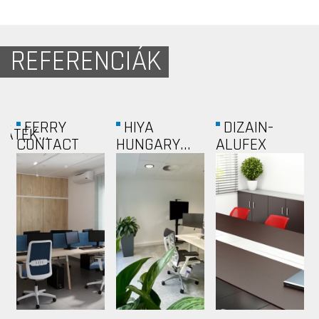
REFERENCIÁK
WING
NADOR
COLONNADE...
BOUTIQUE...