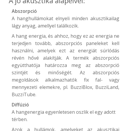
A jó akusztika alapelvei:
Abszorpció
A hanghullámokat elnyeli minden akusztikailag
lágy anyag, amellyel találkozik.
A hang energia, és ahhoz, hogy ez az energia ne
terjedjen tovább, abszorpciós paneleket kell
használni, amelyek ezt az energiát súrlódás
révén hővé alakítják. A termék abszorpciós
együtthatója határozza meg az abszorpció
szintjét és minőségét. Az abszorpciós
megoldások alkalmazhatók fix fal- vagy
mennyezeti elemekre, pl.
BuzziBlox
,
BuzziLand
,
BuzziTube
.
Diffúzió
A hangenergia egyenletesen oszlik el egy adott
térben.
Azok a hullámok, amelyeket az akusztikai