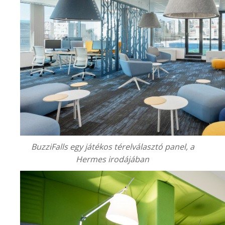
BuzziFalls egy játékos térelválasztó panel, a
Hermes irodájában