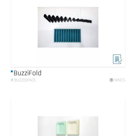
BuzziFold
#
BUZZISPACE
NINCS