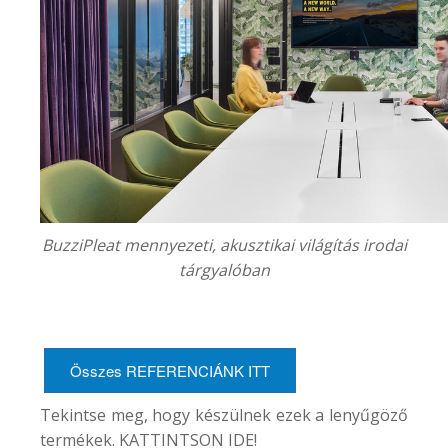
BuzziPleat mennyezeti, akusztikai világítás irodai
tárgyalóban
Összes REFERENCIÁNK ITT
Tekintse meg, hogy készülnek ezek a lenyűgöző
termékek. KATTINTSON
IDE
!