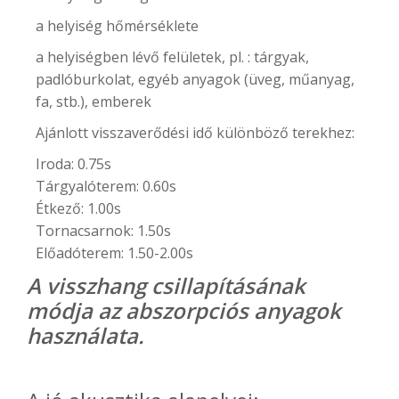
a helyiség hőmérséklete
a helyiségben lévő felületek, pl. : tárgyak,
padlóburkolat, egyéb anyagok (üveg, műanyag,
fa, stb.), emberek
Ajánlott visszaverődési idő különböző terekhez:
Iroda: 0.75s
Tárgyalóterem: 0.60s
Étkező: 1.00s
Tornacsarnok: 1.50s
Előadóterem: 1.50-2.00s
A visszhang csillapításának
módja az abszorpciós anyagok
használata.