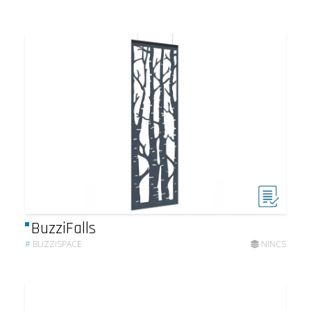
BuzziFalls
#
BUZZISPACE
NINCS