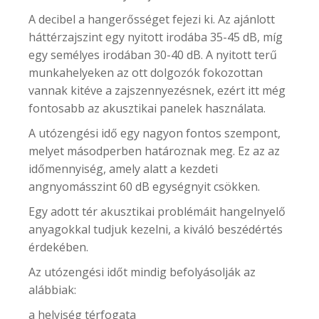
A decibel a hangerősséget fejezi ki. Az ajánlott
háttérzajszint egy nyitott irodába 35-45 dB, míg
egy semélyes irodában 30-40 dB. A nyitott terű
munkahelyeken az ott dolgozók fokozottan
vannak kitéve a zajszennyezésnek, ezért itt még
fontosabb az akusztikai panelek használata.
A utózengési idő egy nagyon fontos szempont,
melyet másodperben határoznak meg. Ez az az
időmennyiség, amely alatt a kezdeti
angnyomásszint 60 dB egységnyit csökken.
Egy adott tér akusztikai problémáit hangelnyelő
anyagokkal tudjuk kezelni, a kiváló beszédértés
érdekében.
Az utózengési időt mindig befolyásolják az
alábbiak:
a helyiség térfogata