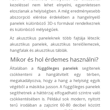
kezeléssel nem lehet elnyelni, egyenletesen
eloszlanak a helyiségben. A még eredményesebb
abszorpció elérése érdekében a hangelnyelő
panelek különböző 3D-s formával rendelkeznek
és különböző mélységűek.
Az akusztikus paneleknek több fajtája létezik:
akusztikus panelek, akusztikus terelőlemezek,
hangfalak és akusztikus táblák.
Mikor és hol érdemes használni?
Általában a
függőleges panelek
segítenek
csökkenteni a hangátvitelt egy térben,
megakadályozva, hogy a hang a helyiség egyik
végéből a másikba jusson. A függőleges panelek
segíthetnek a háttérzaj elfogadható szintre való
csökkentésében is. Például sok modern, nyitott
terű irodában a zajszint 60-80 decibel között