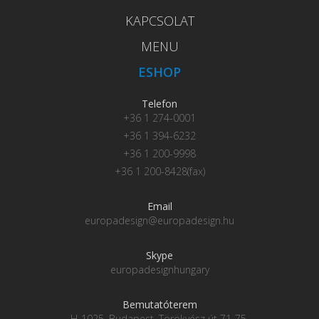
KAPCSOLAT
MENU
ESHOP
Telefon
+36 1 274-0001
+36 1 394-6232
+36 1 200-9998
+36 1 200-8428(fax)
Email
europadesign@europadesign.hu
Skype
europadesignhungary
Bemutatóterem
H-1025, Budapest, Törökvész út 71-75.