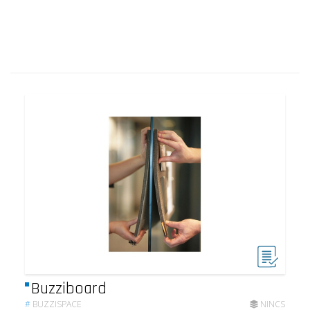
Buzziboard
#
BUZZISPACE
NINCS