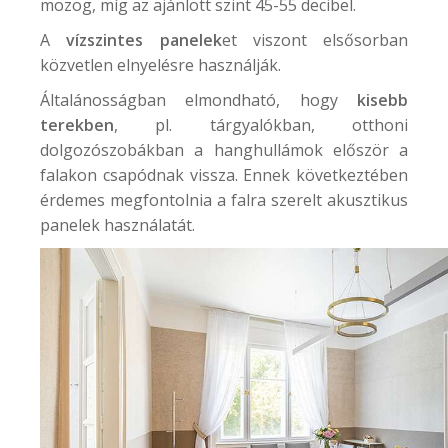
mozog, míg az ajánlott szint 45-55 decibel.
A
vízszintes panelek
et viszont elsősorban
közvetlen elnyelésre használják.
Általánosságban elmondható, hogy
kisebb
terekben
, pl. tárgyalókban, otthoni
dolgozószobákban a hanghullámok először a
falakon csapódnak vissza. Ennek következtében
érdemes megfontolnia a falra szerelt akusztikus
panelek használatát.