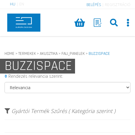
HU
|
EN
BELÉPÉS
|
REGISZTRÁCIÓ
HOME
TERMEKEK
AKUSZTIKA
FALI_PANELEK
BUZZISPACE
>
>
>
>
BUZZISPACE
Rendezés relevancia szerint:
Gyártói Termék Szűrés ( Kategória szerint )