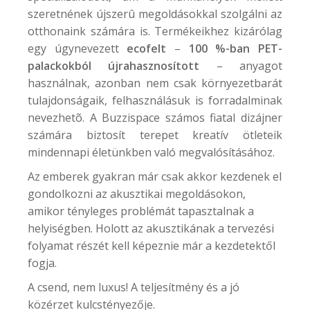
szeretnének újszerû megoldásokkal szolgálni az
otthonaink számára is. Termékeikhez kizárólag
egy úgynevezett
ecofelt
–
100 %-ban PET-
palackokból újrahasznosított
– anyagot
használnak, azonban nem csak környezetbarát
tulajdonságaik, felhasználásuk is forradalminak
nevezhetõ. A
Buzzispace
számos fiatal dizájner
számára biztosít terepet kreatív ötleteik
mindennapi életünkben való megvalósításához.
Az emberek gyakran már csak akkor kezdenek el
gondolkozni az akusztikai megoldásokon,
amikor tényleges problémát tapasztalnak a
helyiségben. Holott az akusztikának a tervezési
folyamat részét kell képeznie már a kezdetektől
fogja.
A csend, nem luxus! A teljesítmény és a jó
közérzet kulcstényezője.