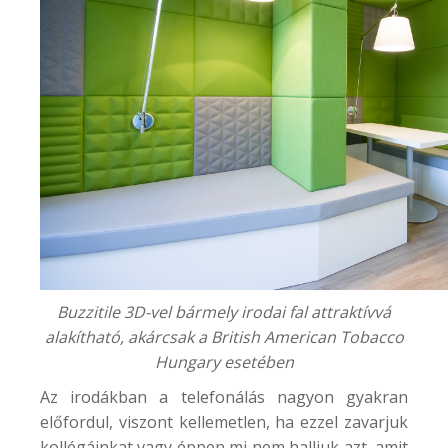
Buzzitile 3D-vel bármely irodai fal attraktívvá
alakítható, akárcsak a
British American Tobacco
Hungary
esetében
Az irodákban a telefonálás nagyon gyakran
előfordul, viszont kellemetlen, ha ezzel zavarjuk
kollégáinkat vagy éppen mi nem halljuk azt, amit