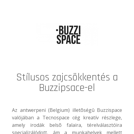
Stílusos zajcsökkentés a
Buzzipsace-el
Az antwerpeni (Belgium) illetõségû Buzzispace
valójában a Tecnospace cég kreatív részlege,
amely irodák belsõ falaira, térelválasztóira
specializálódott, ám a munkahelyek mellett