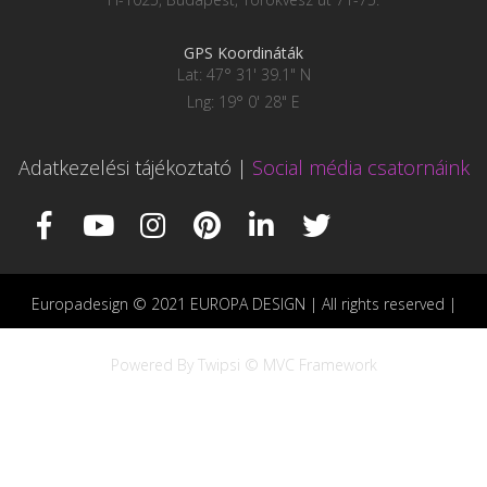
GPS Koordináták
Lat: 47° 31' 39.1" N
Lng: 19° 0' 28" E
Adatkezelési tájékoztató
|
Social média csatornáink
Europadesign © 2021 EUROPA DESIGN | All rights reserved |
Powered By Twipsi © MVC Framework