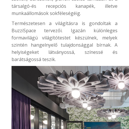
társalgó-és recepciós kanapék, illetve
munkaállomások sokféleségéig.
Természetesen a világításra is gondoltak a
BuzziSpace tervezői. Igazán különleges
formavilágú világítótestet készülnek, melyek
szintén hangelnyelő tulajdonsággal bírnak. A
helyiségeket látványossá, színessé és
barátságossá teszik.