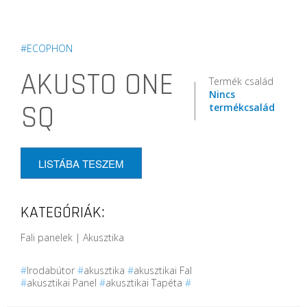
#ECOPHON
AKUSTO ONE
Termék család
Nincs
SQ
termékcsalád
LISTÁBA TESZEM
KATEGÓRIÁK:
Fali panelek | Akusztika
#
Irodabútor
#
akusztika
#
akusztikai Fal
#
akusztikai Panel
#
akusztikai Tapéta
#