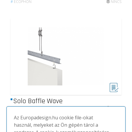
#
ECOPHON
NINCS
Solo Baffle Wave
#
ECOPHON
NINCS
Az Europadesign.hu cookie file-okat
használ, melyeket az Ön gépén tárol a