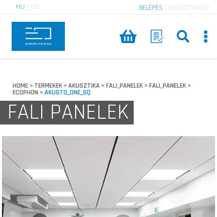
HU
|
EN
BELÉPÉS
|
REGISZTRÁCIÓ
HOME
TERMEKEK
AKUSZTIKA
FALI_PANELEK
FALI_PANELEK
>
>
>
>
>
ECOPHON
AKUSTO_ONE_SQ
>
FALI PANELEK