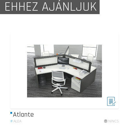
EHHEZ AJÁNLJUK
Atlante
#
ALEA
NINCS