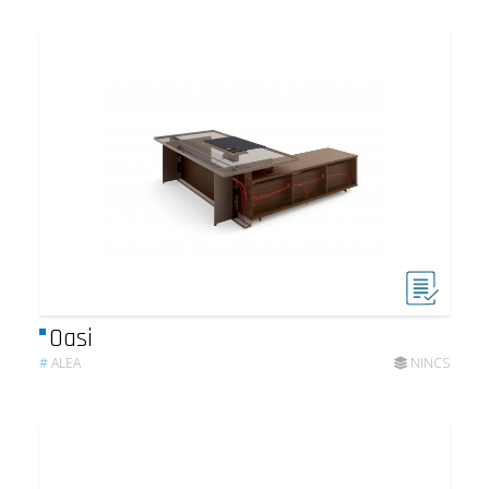
Oasi
#
ALEA
NINCS