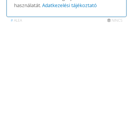
használatát.
Adatkezelési tájékoztató
Ibis Bench Table
#
ALEA
NINCS