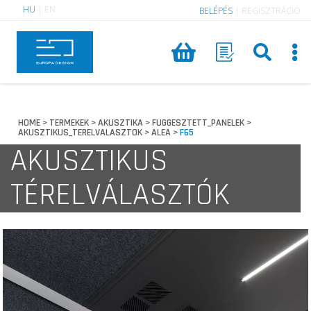
HU
|
EN
BELÉPÉS
|
REGISZTRÁCIÓ
HOME
TERMEKEK
AKUSZTIKA
FUGGESZTETT_PANELEK
>
>
>
>
AKUSZTIKUS_TERELVALASZTOK
ALEA
F65
>
>
AKUSZTIKUS
TÉRELVÁLASZTÓK