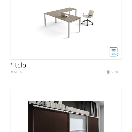
Italo
#
ALEA
NINCS