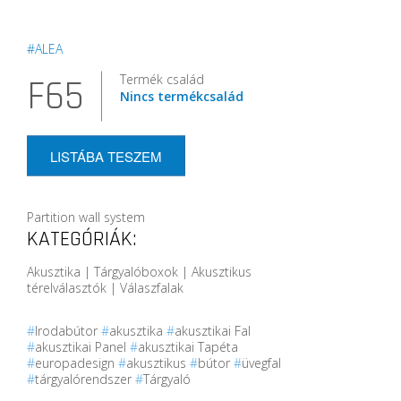
#ALEA
Termék család
F65
Nincs termékcsalád
LISTÁBA TESZEM
Partition wall system
KATEGÓRIÁK:
Akusztika | Tárgyalóboxok | Akusztikus
térelválasztók | Válaszfalak
#
Irodabútor
#
akusztika
#
akusztikai Fal
#
akusztikai Panel
#
akusztikai Tapéta
#
europadesign
#
akusztikus
#
bútor
#
üvegfal
#
tárgyalórendszer
#
Tárgyaló