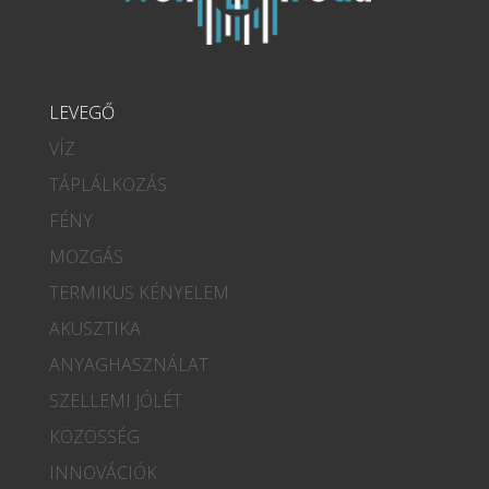
LEVEGŐ
VÍZ
TÁPLÁLKOZÁS
FÉNY
MOZGÁS
TERMIKUS KÉNYELEM
AKUSZTIKA
ANYAGHASZNÁLAT
SZELLEMI JÓLÉT
KÖZÖSSÉG
INNOVÁCIÓK