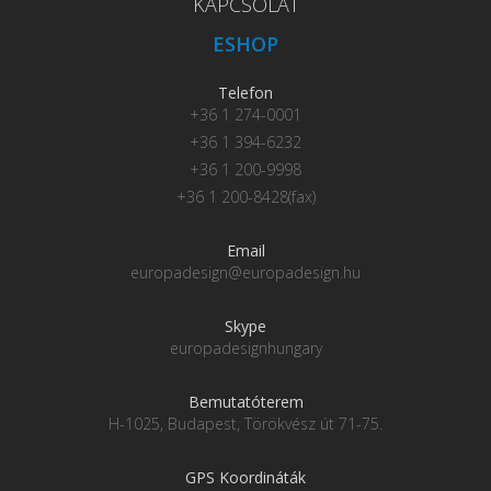
KAPCSOLAT
ESHOP
Telefon
+36 1 274-0001
+36 1 394-6232
+36 1 200-9998
+36 1 200-8428(fax)
Email
europadesign@europadesign.hu
Skype
europadesignhungary
Bemutatóterem
H-1025, Budapest, Törökvész út 71-75.
GPS Koordináták