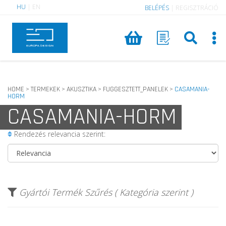
HU
|
EN
BELÉPÉS
|
REGISZTRÁCIÓ
HOME
TERMEKEK
AKUSZTIKA
FUGGESZTETT_PANELEK
CASAMANIA-
>
>
>
>
HORM
CASAMANIA-HORM
Rendezés relevancia szerint:
Gyártói Termék Szűrés ( Kategória szerint )