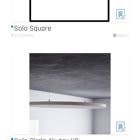
Solo Square
#
ECOPHON
NINCS