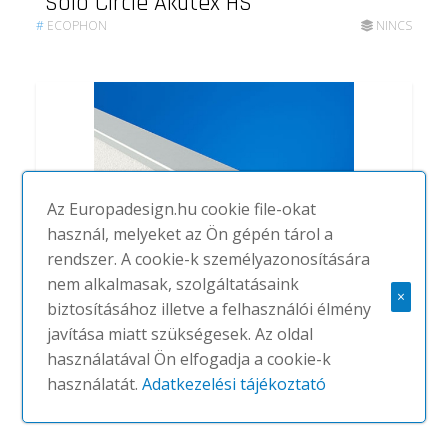
Solo Circle Akutex HS
#
ECOPHON
NINCS
Az Europadesign.hu cookie file-okat
használ, melyeket az Ön gépén tárol a
rendszer. A cookie-k személyazonosítására
nem alkalmasak, szolgáltatásaink
×
biztosításához illetve a felhasználói élmény
javítása miatt szükségesek. Az oldal
Akusto Wall C Akutex HS
használatával Ön elfogadja a cookie-k
használatát.
Adatkezelési tájékoztató
#
ECOPHON
NINCS