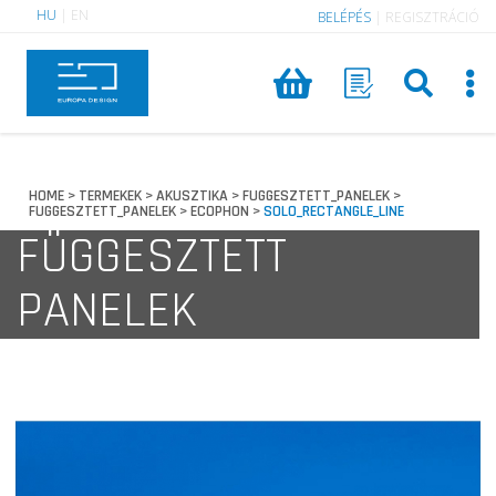
HU
|
EN
BELÉPÉS
|
REGISZTRÁCIÓ
HOME
TERMEKEK
AKUSZTIKA
FUGGESZTETT_PANELEK
>
>
>
>
FUGGESZTETT_PANELEK
ECOPHON
SOLO_RECTANGLE_LINE
>
>
FÜGGESZTETT
PANELEK