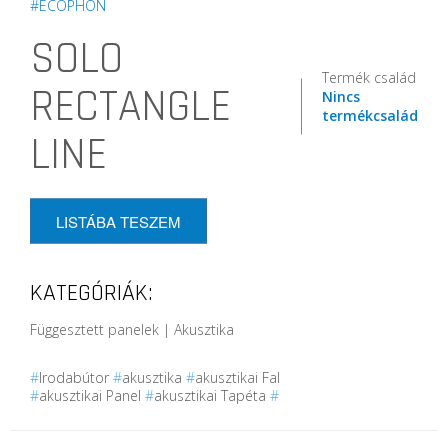
#ECOPHON
SOLO
Termék család
RECTANGLE
Nincs
termékcsalád
LINE
LISTÁBA TESZEM
KATEGÓRIÁK:
Függesztett panelek | Akusztika
#
Irodabútor
#
akusztika
#
akusztikai Fal
#
akusztikai Panel
#
akusztikai Tapéta
#