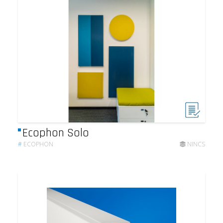
Ecophon Solo
#
ECOPHON
NINCS