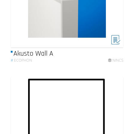
Akusto Wall A
#
ECOPHON
NINCS