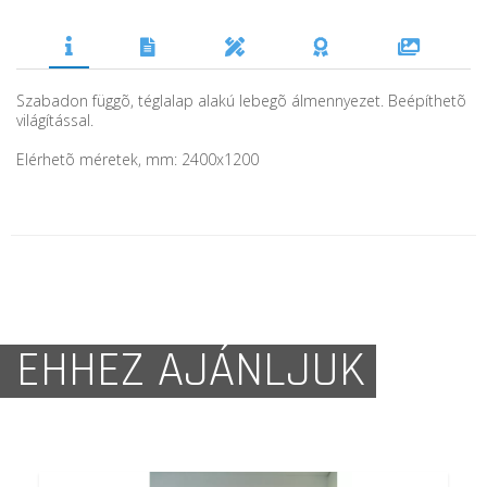
Szabadon függõ, téglalap alakú lebegõ álmennyezet. Beépíthetõ
világítással.
Elérhetõ méretek, mm: 2400x1200
EHHEZ AJÁNLJUK