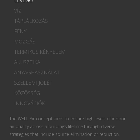
LEVEGŐ
VÍZ
TÁPLÁLKOZÁS
FÉNY
MOZGÁS
TERMIKUS KÉNYELEM
AKUSZTIKA
ANYAGHASZNÁLAT
SZELLEMI JÓLÉT
KÖZÖSSÉG
INNOVÁCIÓK
The WELL Air concept aims to ensure high levels of indoor
air quality across a building’s lifetime through diverse
strategies that include source elimination or reduction,