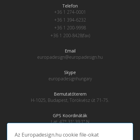
Telefon
+36 1 274-0001
+36 1 394-6232
+36 1 200-9998
+36 1 200-8428(fax)
Email
europadesign@europadesign.hu
Skype
europadesignhungary
Bemutatóterem
H-1025, Budapest, Törökvész út 71-75.
GPS Koordináták
Lat: 47° 31' 39.1" N
Lng: 19° 0' 28" E
Az Europadesign.hu cookie file-okat