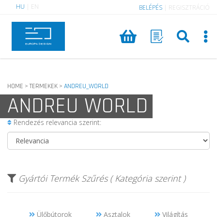
HU
|
EN
BELÉPÉS
|
REGISZTRÁCIÓ
HOME
TERMEKEK
ANDREU_WORLD
>
>
ANDREU WORLD
Rendezés relevancia szerint:
Gyártói Termék Szűrés ( Kategória szerint )
Ülőbútorok
Asztalok
Világítás