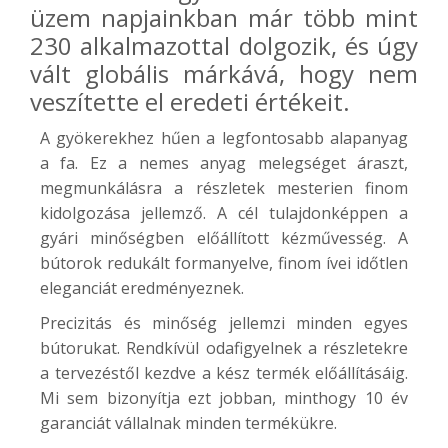
üzem napjainkban már több mint
230 alkalmazottal dolgozik, és úgy
vált globális márkává, hogy nem
veszítette el eredeti értékeit.
A gyökerekhez hűen a legfontosabb alapanyag
a fa. Ez a nemes anyag melegséget áraszt,
megmunkálásra a részletek mesterien finom
kidolgozása jellemző. A cél tulajdonképpen a
gyári minőségben előállított kézművesség. A
bútorok redukált formanyelve, finom ívei időtlen
eleganciát eredményeznek.
Precizitás és minőség jellemzi minden egyes
bútorukat. Rendkívül odafigyelnek a részletekre
a tervezéstől kezdve a kész termék előállításáig.
Mi sem bizonyítja ezt jobban, minthogy 10 év
garanciát vállalnak minden termékükre.