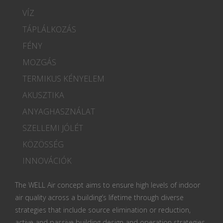
VÍZ
TÁPLÁLKOZÁS
FÉNY
MOZGÁS
TERMIKUS KÉNYELEM
AKUSZTIKA
ANYAGHASZNÁLAT
SZELLEMI JÓLÉT
KÖZÖSSÉG
INNOVÁCIÓK
The WELL Air concept aims to ensure high levels of indoor
air quality across a building’s lifetime through diverse
strategies that include source elimination or reduction,
active and passive building design and operation strategies