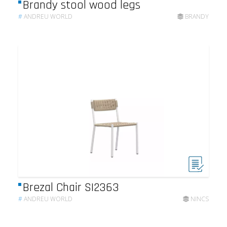
Brandy stool wood legs
#
ANDREU WORLD
BRANDY
Brezal Chair SI2363
#
ANDREU WORLD
NINCS