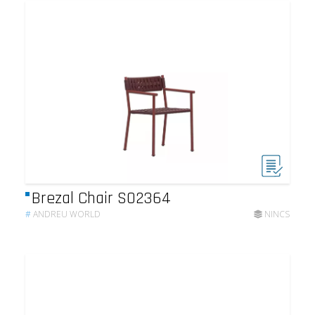
Brezal Chair SO2364
#
ANDREU WORLD
NINCS