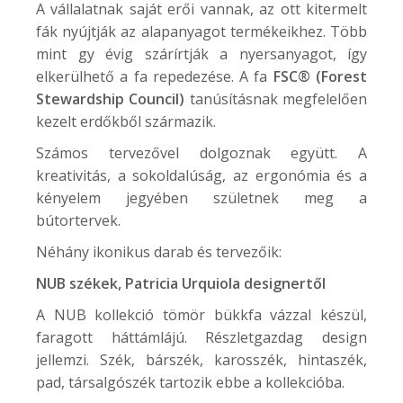
A vállalatnak saját erői vannak, az ott kitermelt
fák nyújtják az alapanyagot termékeikhez. Több
mint gy évig szárírtják a nyersanyagot, így
elkerülhető a fa repedezése. A fa
FSC® (Forest
Stewardship Council)
tanúsításnak megfelelően
kezelt erdőkből származik.
Számos tervezővel dolgoznak együtt. A
kreativitás, a sokoldalúság, az ergonómia és a
kényelem jegyében születnek meg a
bútortervek.
Néhány ikonikus darab és tervezőik:
NUB
székek, Patricia Urquiola designertől
A NUB kollekció tömör bükkfa vázzal készül,
faragott háttámlájú. Részletgazdag design
jellemzi. Szék, bárszék, karosszék, hintaszék,
pad, társalgószék tartozik ebbe a kollekcióba.