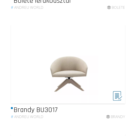
Bolete lerakóasztal
#
ANDREU WORLD
BOLETE
Brandy BU3017
#
ANDREU WORLD
BRANDY