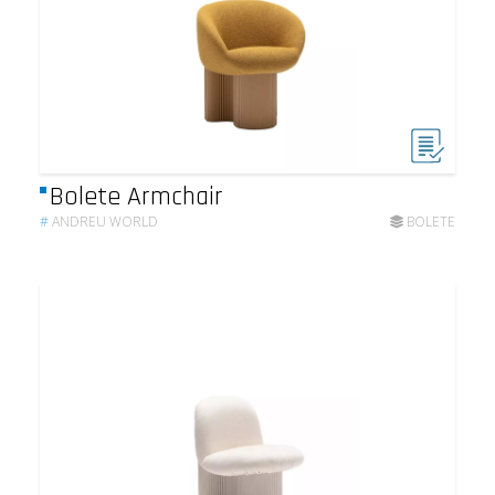
Bolete Armchair
#
ANDREU WORLD
BOLETE