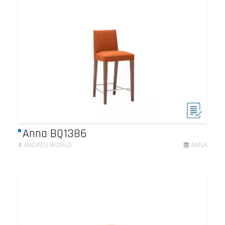
Anna BQ1386
#
ANDREU WORLD
ANNA