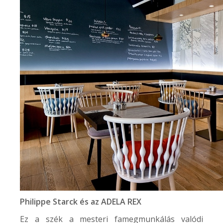
Philippe Starck és az
ADELA REX
Ez a szék a mesteri famegmunkálás valódi