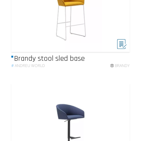
Brandy stool sled base
#
ANDREU WORLD
BRANDY