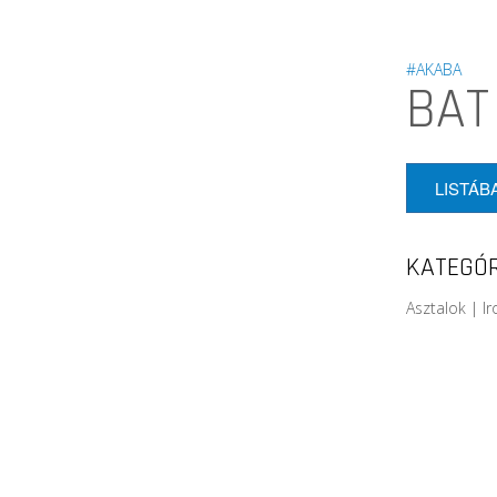
#AKABA
BAT
LISTÁB
KATEGÓR
Asztalok | I