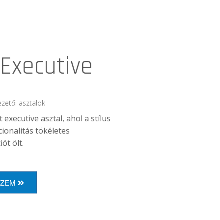
 Executive
ezetői asztalok
 executive asztal, ahol a stílus
cionalitás tökéletes
ót ölt.
ÉZEM