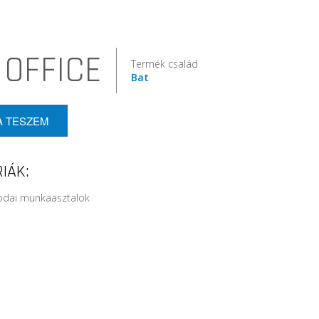
 OFFICE
Termék család
Bat
A TESZEM
IÁK:
rodai munkaasztalok