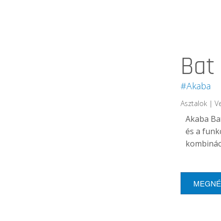
Bat
#Akaba
Asztalok | V
Akaba Bat
és a funk
kombináci
MEGN