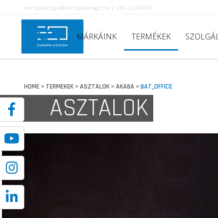
europadesign@europadesign.hu | +36 1 274 0001
MÁRKÁINK
TERMÉKEK
SZOLGÁ
HOME
TERMEKEK
ASZTALOK
AKABA
BAT_OFFICE
>
>
>
>
ASZTALOK