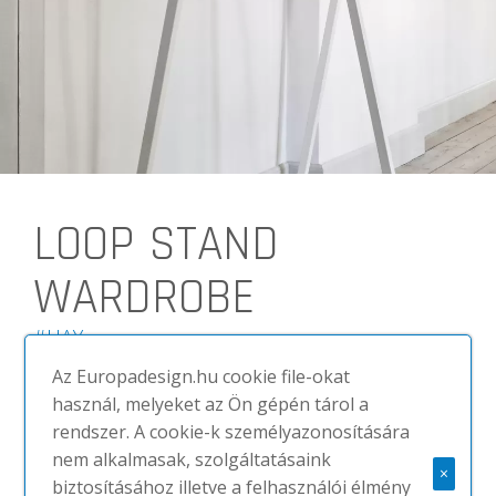
LOOP STAND
WARDROBE
#HAY
Az Europadesign.hu cookie file-okat
Fogasok
használ, melyeket az Ön gépén tárol a
A dán Leif Jørgensen által tervezett
rendszer. A cookie-k személyazonosítására
Loop ruhaállvány vizualitása a
nem alkalmasak, szolgáltatásaink
funkcionalitásán alapszik. Az elegáns,
×
biztosításához illetve a felhasználói élmény
minimalista tároló két méretben és 3