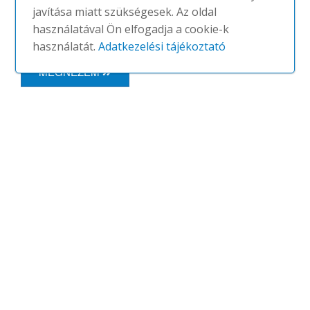
javítása miatt szükségesek. Az oldal
színben elérhető a HAY kínálatában.
használatával Ön elfogadja a cookie-k
használatát.
Adatkezelési tájékoztató
MEGNÉZEM
EHHEZ AJÁNLJUK