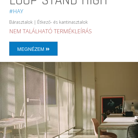
LOOP STAND HIGH
#HAY
Bárasztalok | Étkező- és kantinasztalok
NEM TALÁLHATÓ TERMÉKLEÍRÁS
MEGNÉZEM