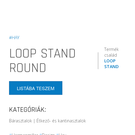
#HAY
LOOP STAND
Termék
család
LOOP
ROUND
STAND
LISTÁBA TESZEM
KATEGÓRIÁK:
Bárasztalok | Étkező- és kantinasztalok
#
Hermanmiller
#
Design
#
Hay