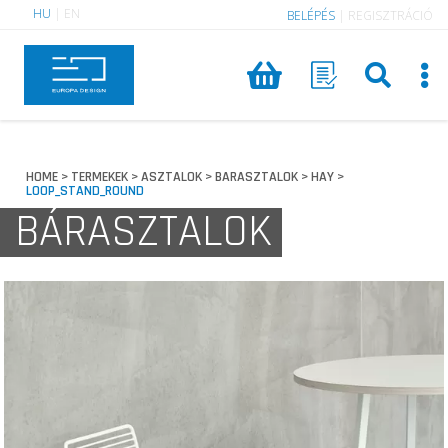
HU
|
EN
BELÉPÉS
|
REGISZTRÁCIÓ
HOME
TERMEKEK
ASZTALOK
BARASZTALOK
HAY
>
>
>
>
>
LOOP_STAND_ROUND
BÁRASZTALOK