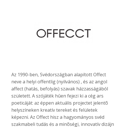
Az 1990-ben, Svédországban alapított Offect
neve a helyi offentlig (nyilvános) , és az angol
affect (hatás, befolyás) szavak házzasságából
született. A szójáték hûen fejezi ki a cég ars
poeticáját: az éppen aktuális projectet jelentõ
helyszíneken kreatív tereket és felületek
képezni. Az Offect hisz a hagyományos svéd
szakmabeli tudás és a minõségi, innovatív dizájn