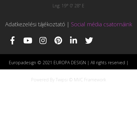
Lng: 19° 0' 28" E
Adatkezelési tájékoztató
|
Social média csatornáink
Europadesign © 2021 EUROPA DESIGN | All rights reserved |
Powered By Twipsi © MVC Framework