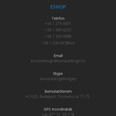
ESHOP
Telefon
+36 1 274-0001
+36 1 394-6232
+36 1 200-9998
+36 1 200-8428(fax)
Email
europadesign@europadesign.hu
Skype
europadesignhungary
Bemutatóterem
H-1025, Budapest, Törökvész út 71-75.
GPS Koordináták
Lat: 47° 31' 39.1" N