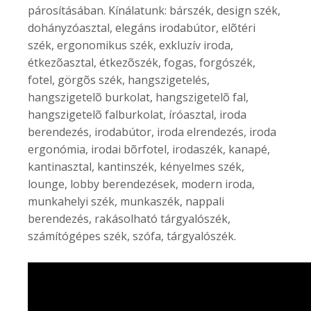
párosításában. Kínálatunk: bárszék, design szék,
dohányzóasztal, elegáns irodabútor, elõtéri
szék, ergonomikus szék, exkluzív iroda,
étkezõasztal, étkezõszék, fogas, forgószék,
fotel, görgõs szék, hangszigetelés,
hangszigetelõ burkolat, hangszigetelõ fal,
hangszigetelõ falburkolat, íróasztal, iroda
berendezés, irodabútor, iroda elrendezés, iroda
ergonómia, irodai bõrfotel, irodaszék, kanapé,
kantinasztal, kantinszék, kényelmes szék,
lounge, lobby berendezések, modern iroda,
munkahelyi szék, munkaszék, nappali
berendezés, rakásolható tárgyalószék,
számítógépes szék, szófa, tárgyalószék.