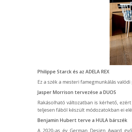
Philippe Starck és az
ADELA REX
Ez a szék a mesteri famegmunkálás valódi p
Jasper Morrison tervezése a
DUOS
Rakásolható változatban is kérhető, ezért 
teljesen fából készült módozatokban ei elé
Benjamin Hubert terve a
HULA
bárszék
A 2020-as év German Design Award győz