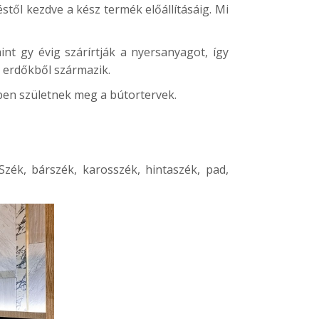
stől kezdve a kész termék előállításáig. Mi
int gy évig szárírtják a nyersanyagot, így
 erdőkből származik.
ében születnek meg a bútortervek.
Szék, bárszék, karosszék, hintaszék, pad,