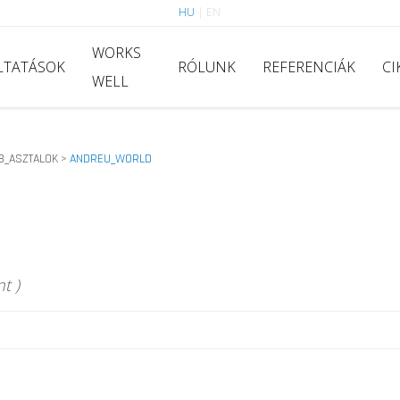
HU
|
EN
WORKS
LTATÁSOK
RÓLUNK
REFERENCIÁK
CI
WELL
B_ASZTALOK
ANDREU_WORLD
>
t )