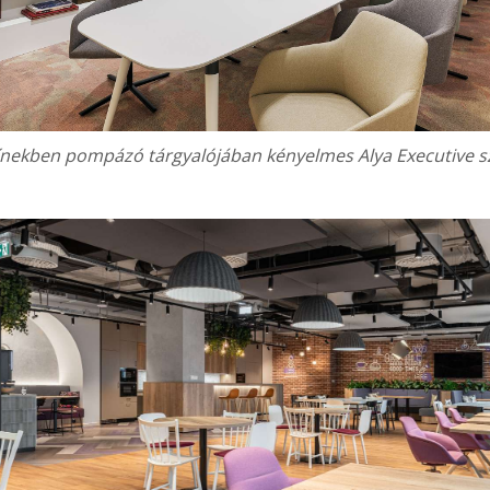
ínekben pompázó tárgyalójában kényelmes Alya Executive sz