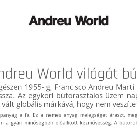
ndreu World világát bú
észen 1955-ig, Francisco Andreu Marti a
 vissza. Az egykori bútorasztalos üzem 
 vált globális márkává, hogy nem veszítet
panyag a fa. Ez a nemes anyag melegséget áraszt, meg
en a gyári minőségben előállított kézművesség. A bútorok