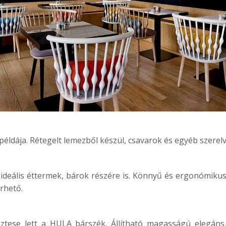
éldája. Rétegelt lemezből készül, csavarok és egyéb szerelv
ideális éttermek, bárok részére is. Könnyű és ergonómikus.
rhető.
tese lett a HULA bárszék. Állítható magasságú elegáns 