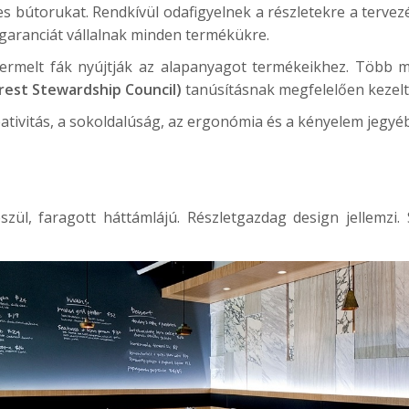
s bútorukat. Rendkívül odafigyelnek a részletekre a tervezé
 garanciát vállalnak minden termékükre.
itermelt fák nyújtják az alapanyagot termékeikhez. Több m
rest Stewardship Council)
tanúsításnak megfelelően kezelt
ativitás, a sokoldalúság, az ergonómia és a kényelem jegy
l
ül, faragott háttámlájú. Részletgazdag design jellemzi. 