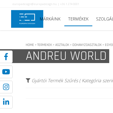
europadesign@europadesign.hu | +36 1 274 0001
MÁRKÁINK
TERMÉKEK
SZOLGÁ
HOME
TERMEKEK
ASZTALOK
DOHANYZOASZTALOK
EGYE
>
>
>
>
ANDREU WORLD
Gyártói Termék Szűrés ( Kategória szerin