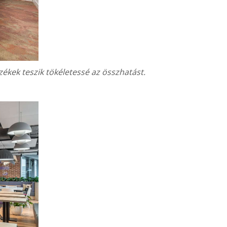
ékek teszik tökéletessé az összhatást.