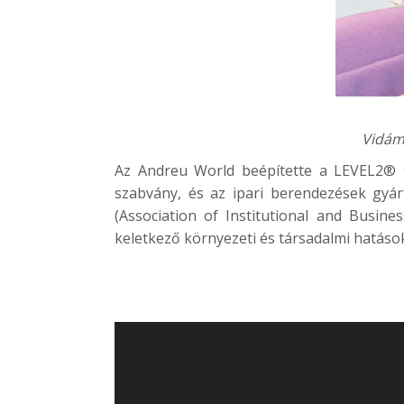
Vidám
Az Andreu World beépítette a LEVEL2® ta
szabvány, és az ipari berendezések gyár
(Association of Institutional and Busin
keletkező környezeti és társadalmi hatások