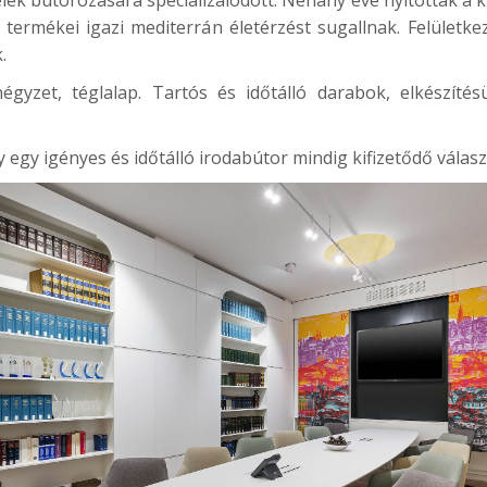
ó termékei igazi mediterrán életérzést sugallnak. Felület
.
, négyzet, téglalap. Tartós és időtálló darabok, elkészí
 egy igényes és időtálló irodabútor mindig kifizetődő válasz