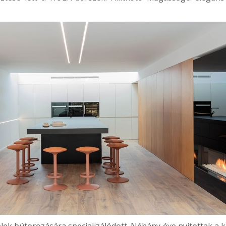
ek bútorozására specializálódott. Néhány éve nyitottak a kü