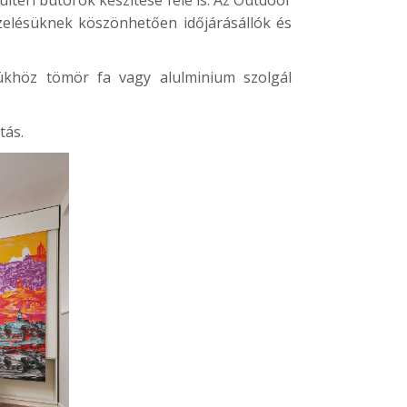
kezelésüknek köszönhetően időjárásállók és
tésükhöz tömör fa vagy alulminium szolgál
tás.