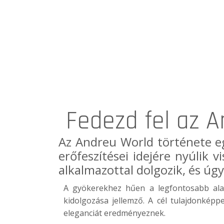
Fedezd fel az A
Az
Andreu World
története eg
erőfeszítései idejére nyúlik
alkalmazottal dolgozik, és úgy
A gyökerekhez hűen a legfontosabb ala
kidolgozása jellemző. A cél tulajdonképp
eleganciát eredményeznek.