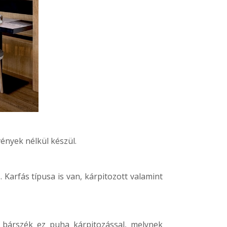
ények nélkül készül.
 Karfás típusa is van, kárpitozott valamint
bárszék ez puha kárpitozással, melynek