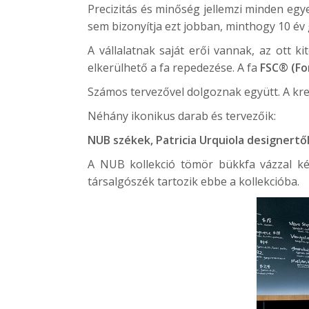
Precizitás és minőség jellemzi minden egye
sem bizonyítja ezt jobban, minthogy 10 év
A vállalatnak saját erői vannak, az ott k
elkerülhető a fa repedezése. A fa
FSC® (Fo
Számos tervezővel dolgoznak együtt. A kre
Néhány ikonikus darab és tervezőik:
NUB
székek, Patricia Urquiola designertő
A NUB kollekció tömör bükkfa vázzal kész
társalgószék tartozik ebbe a kollekcióba.