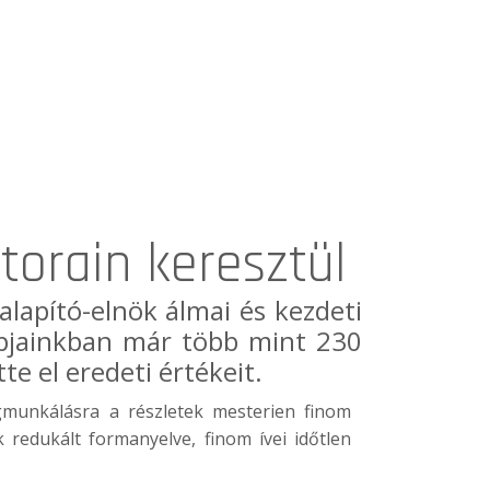
torain keresztül
lapító-elnök álmai és kezdeti
napjainkban már több mint 230
te el eredeti értékeit.
munkálásra a részletek mesterien finom
 redukált formanyelve, finom ívei időtlen