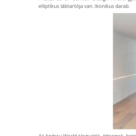
elliptikus lábtartója van. Ikonikus darab.
Az Andreu World tárgyalók, éttermek, hotel