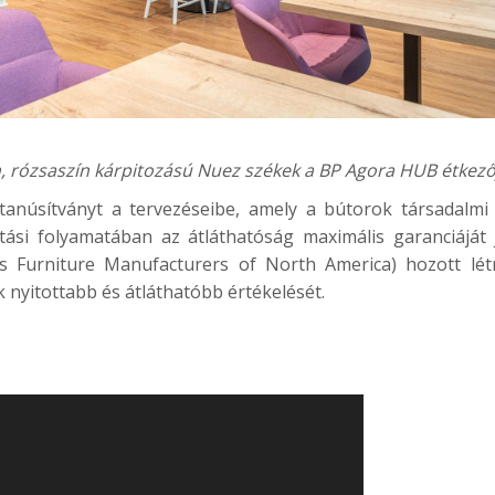
, rózsaszín kárpitozású Nuez székek a
BP Agora HUB
étkező
núsítványt a tervezéseibe, amely a bútorok társadalmi f
tási folyamatában az átláthatóság maximális garanciáját 
ess Furniture Manufacturers of North America) hozott lét
 nyitottabb és átláthatóbb értékelését.