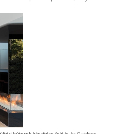
ltéri bútorok készítése felé is. Az
Outdoor