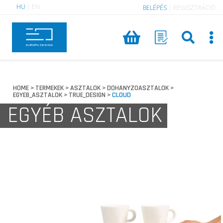
HU
|
EN
BELÉPÉS
|
REGISZTRÁCIÓ
HOME
TERMEKEK
ASZTALOK
DOHANYZOASZTALOK
>
>
>
>
EGYEB_ASZTALOK
TRUE_DESIGN
CLOUD
>
>
EGYÉB ASZTALOK