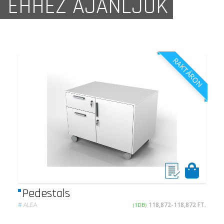
EHHEZ AJÁNLJUK
RAKTÁRON
Pedestals
#
ALEA
(1DB)
118,872-118,872 FT.