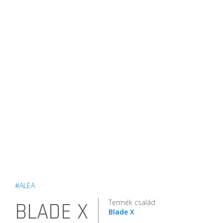
#ALEA
Termék család
BLADE X
Blade X