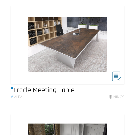
Eracle Meeting Table
#
ALEA
NINCS