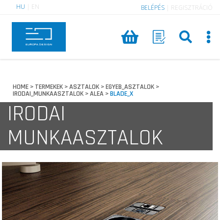
HU
|
EN
BELÉPÉS
|
REGISZTRÁCIÓ
HOME
TERMEKEK
ASZTALOK
EGYEB_ASZTALOK
>
>
>
>
IRODAI_MUNKAASZTALOK
ALEA
BLADE_X
>
>
IRODAI
MUNKAASZTALOK