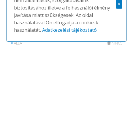
nem alkalmasak, szolgáltatásaink
×
biztosításához illetve a felhasználói élmény
javítása miatt szükségesek. Az oldal
használatával Ön elfogadja a cookie-k
használatát.
Adatkezelési tájékoztató
Ibis Bench Table
#
ALEA
NINCS