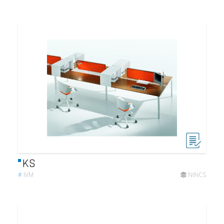
KS
#
IVM
NINCS