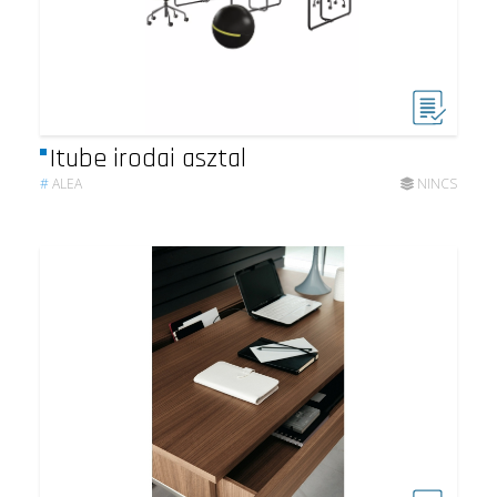
Itube irodai asztal
#
ALEA
NINCS