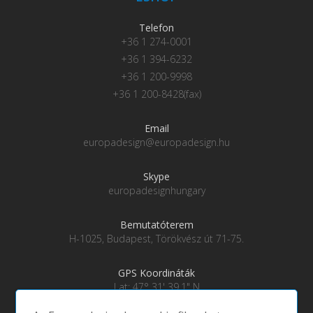
Telefon
+36 1 274-0001
+36 1 394-6232
+36 1 200-9998
+36 1 200-8428(fax)
Email
europadesign@europadesign.hu
Skype
europadesignhungary
Bemutatóterem
H-1025, Budapest, Törökvész út 71-75.
GPS Koordináták
Lat: 47° 31' 39.1" N
Lng: 19° 0' 28" E