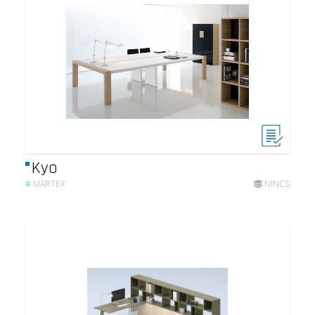
Kyo
#
MARTEX
NINCS