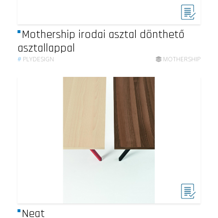
Mothership irodai asztal dönthető
asztallappal
#
PLYDESIGN
MOTHERSHIP
Neat