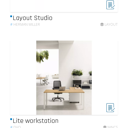
Layout Studio
#
HERMAN MILLER
LAYOUT
Lite workstation
#
DVO
NINCS