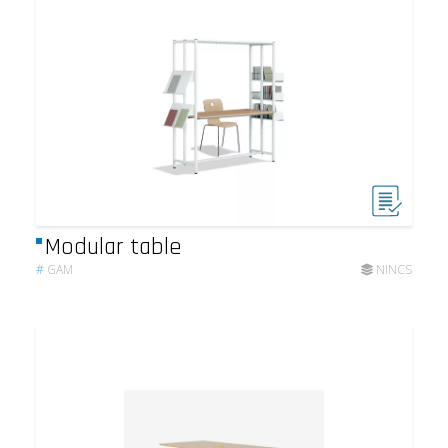
Modular table
#
GAM
NINCS