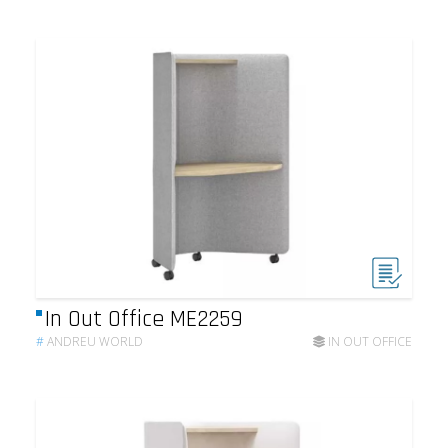
In Out Office ME2259
#
ANDREU WORLD
IN OUT OFFICE