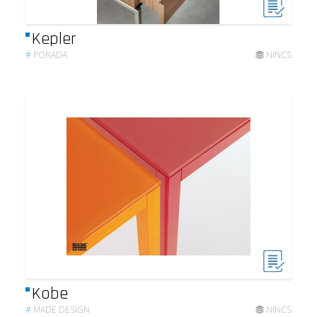
Kepler
#
PORADA
NINCS
Kobe
#
MADE DESIGN
NINCS