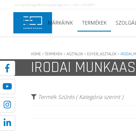
europadesign@europadesign.hu | +36 1 274 0001
MÁRKÁINK
TERMÉKEK
SZOLGÁ
HOME
TERMEKEK
ASZTALOK
EGYEB_ASZTALOK
IRODAI_
>
>
>
>
IRODAI MUNKAAS
Termék Szűrés ( Kategória szerint )