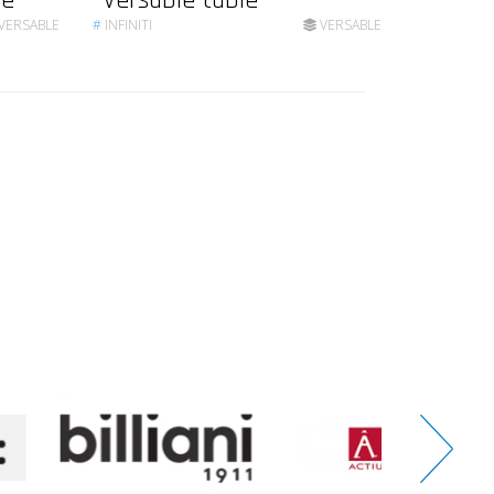
le
Versable table
VERSABLE
#
INFINITI
VERSABLE