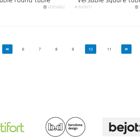
able round table
Versable square tab
I
VERSABLE
#
INFINITI
6
7
8
9
10
11