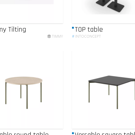
y Tilting
TOP table
TIMMY
#
INTOCONCEPT