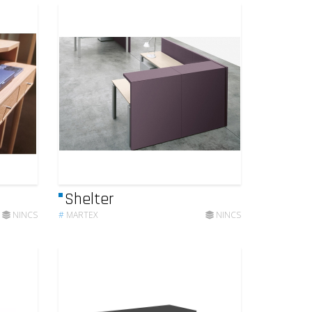
Shelter
NINCS
#
MARTEX
NINCS