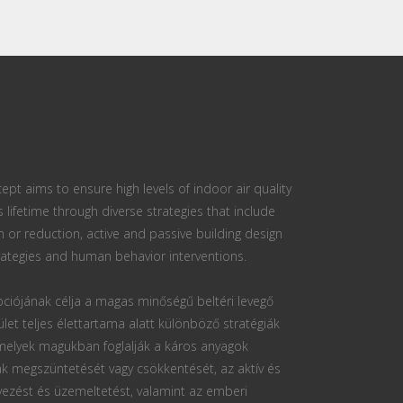
ept aims to ensure high levels of indoor air quality
s lifetime through diverse strategies that include
n or reduction, active and passive building design
ategies and human behavior interventions.
ciójának célja a magas minőségű beltéri levegő
ület teljes élettartama alatt különböző stratégiák
 melyek magukban foglalják a káros anyagok
k megszüntetését vagy csökkentését, az aktív és
vezést és üzemeltetést, valamint az emberi