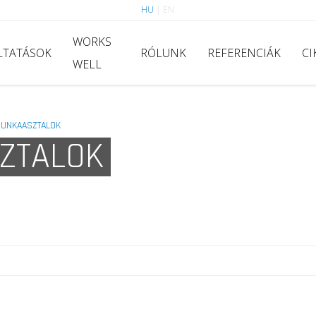
HU
|
EN
WORKS
LTATÁSOK
RÓLUNK
REFERENCIÁK
CI
WELL
MUNKAASZTALOK
ZTALOK