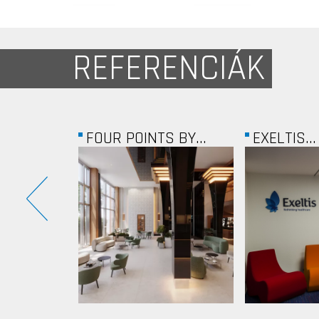
REFERENCIÁK
 BY...
EXELTIS...
COFIDIS