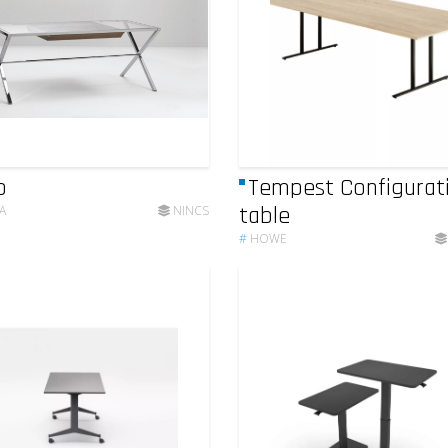
o
Tempest Configurat
table
A
NINCS
#
HOWE