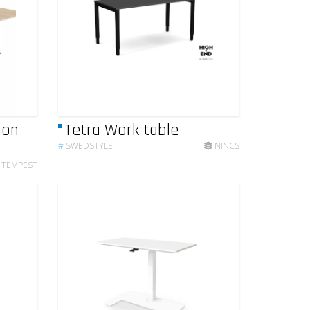
ion
Tetra Work table
#
SWEDSTYLE
NINCS
TEMPEST