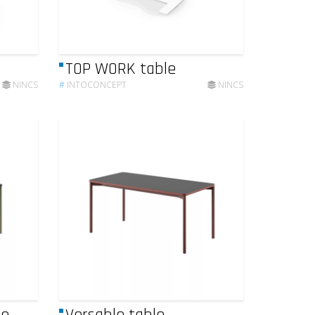
TOP WORK table
NINCS
#
INTOCONCEPT
NINCS