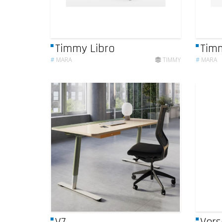
Timmy Libro
Timm
#
MARA
TIMMY
#
MARA