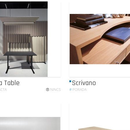
a Table
Scrivano
ACTA
NINCS
#
PORADA