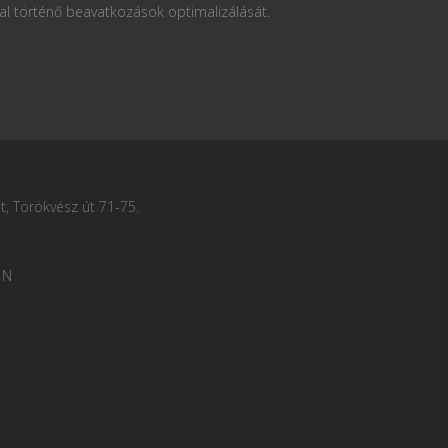
al történő beavatkozások optimalizálását.
, Törökvész út 71-75.
 N