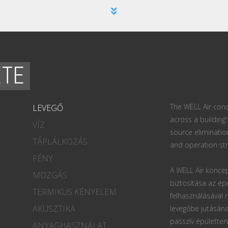
ETE
The WELL Air conc
LEVEGŐ
across a building’
VÍZ
source eliminatio
TÁPLÁLKOZÁS
and operation str
FÉNY
A WELL Air koncep
MOZGÁS
biztosítása az ép
TERMIKUS KÉNYELEM
felhasználásával
AKUSZTIKA
levegőbe jutásána
passzív épületter
ANYAGHASZNÁLAT