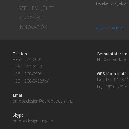
tevékenységek ált
SZELLEMI JÓLÉT
KÖZÖSSÉG
INNOVÁCIÓK
olvass tovább...
Telefon
Bemutatóterem
+36 1 274-0001
H-1025, Budapest
+36 1 394-6232
GPS Koordináták
+36 1 200-9998
Lat: 47° 31' 39.1"
+36 1 200-8428(fax)
Lng: 19° 0' 28" E
Email
europadesign@europadesign.hu
Skype
europadesignhungary