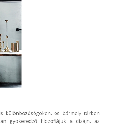
ális különbözőségeken, és bármely térben
n gyökeredző filozófiájuk a dizájn, az