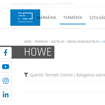
europadesign@europadesign.hu | +36 1 274 0001
MÁRKÁINK
TERMÉKEK
SZOLGÁ
HOME
TERMEKEK
ASZTALOK
IRODAI_MUNKAASZTALOK
H
>
>
>
>
HOWE
Gyártói Termék Szűrés ( Kategória szerin