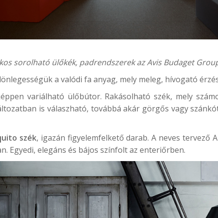
tkos sorolható ülőkék, padrendszerek az
Avis Budaget Grou
lönlegességük a valódi fa anyag, mely meleg, hívogató érzé
éppen variálható ülőbútor. Rakásolható szék, mely számos
áltozatban is válaszható, továbbá akár görgős vagy szánkót
uito szék
, igazán figyelemfelkető darab. A neves tervező
. Egyedi, elegáns és bájos színfolt az enteriőrben.