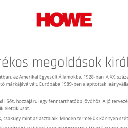
rékos megoldások kir
utban, az Amerikai Egyesült Államokba, 1928-ban. A XX. szá
 márkájává vált. Európába 1989-ben alapítottak leányválla
l. Sőt, hozzájárul egy fenntarthatóbb jövőhöz. A jó tervez
k életciklusát.
, csakúgy mint az asztalaik. Minden termékük könnyen szét