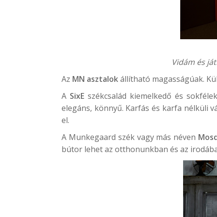
Vidám és já
Az
MN asztalok
állítható magasságúak. Kü
A
SixE
székcsalád kiemelkedő és sokfélek
elegáns, könnyű. Karfás és karfa nélküli v
el.
A
Munkegaard
szék vagy más néven
Mosq
bútor lehet az otthonunkban és az irodában