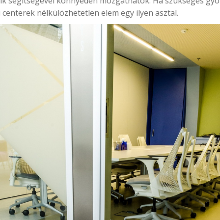
őik segítségével könnyedén mozgathatók. Ha szükséges gyor
centerek nélkülözhetetlen elem egy ilyen asztal.