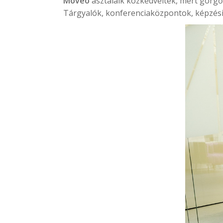
Moveo
asztalaik közkedveltek, mert görg
Tárgyalók, konferenciaközpontok, képzési 