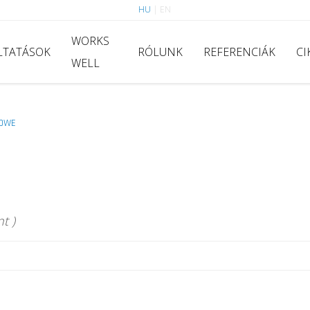
HU
|
EN
WORKS
LTATÁSOK
RÓLUNK
REFERENCIÁK
CI
WELL
OWE
t )