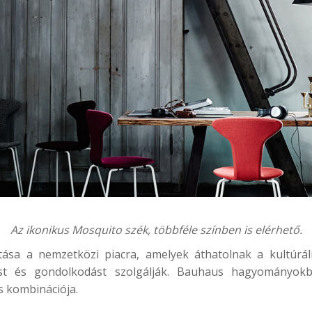
Az ikonikus Mosquito szék, többféle színben is elérhető.
llítása a nemzetközi piacra, amelyek áthatolnak a kultúr
st és gondolkodást szolgálják. Bauhaus hagyományokba
s kombinációja.