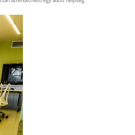
san átrendezhető egy adott helyiség.