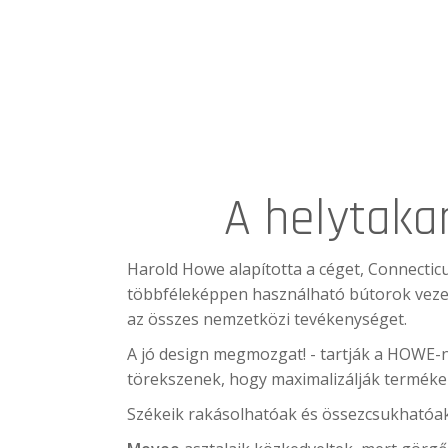
A helytaka
Harold Howe alapította a céget, Connectic
többféleképpen használható bútorok vezető
az összes nemzetközi tevékenységet.
A jó design megmozgat! - tartják a HOWE-ná
törekszenek, hogy maximalizálják termékei
Székeik rakásolhatóak és össezcsukhatóak