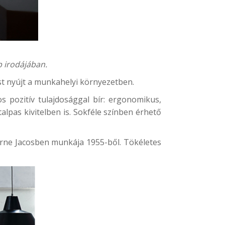
p
irodájában.
st nyújt a munkahelyi környezetben.
 pozitív tulajdosággal bír: ergonomikus,
alpas kivitelben is. Sokféle színben érhető
 Arne Jacosben munkája 1955-ből. Tökéletes