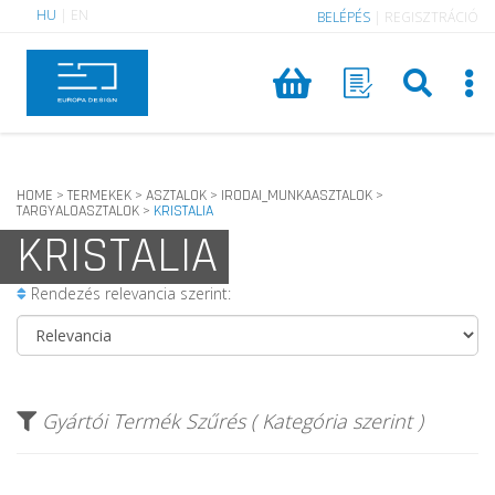
HU
|
EN
BELÉPÉS
|
REGISZTRÁCIÓ
HOME
TERMEKEK
ASZTALOK
IRODAI_MUNKAASZTALOK
>
>
>
>
TARGYALOASZTALOK
KRISTALIA
>
KRISTALIA
Rendezés relevancia szerint:
Gyártói Termék Szűrés ( Kategória szerint )