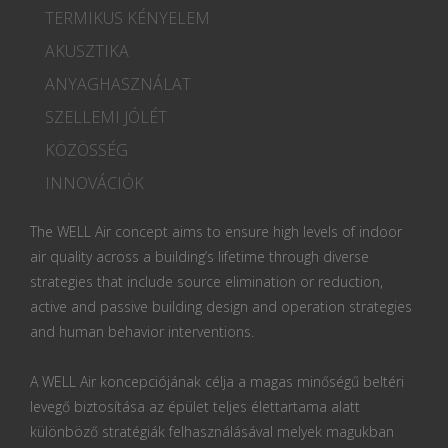
TERMIKUS KÉNYELEM
AKUSZTIKA
ANYAGHASZNÁLAT
SZELLEMI JÓLÉT
KÖZÖSSÉG
INNOVÁCIÓK
The WELL Air concept aims to ensure high levels of indoor
air quality across a building’s lifetime through diverse
strategies that include source elimination or reduction,
active and passive building design and operation strategies
and human behavior interventions.
A WELL Air koncepciójának célja a magas minőségű beltéri
levegő biztosítása az épület teljes élettartama alatt
különböző stratégiák felhasználásával melyek magukban