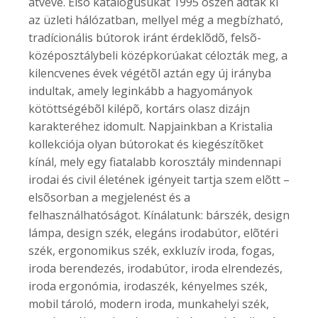
átvéve. Elsõ katalógusukat 1995 õszén adták ki
az üzleti hálózatban, mellyel még a megbízható,
tradícionális bútorok iránt érdeklõdõ, felsõ-
középosztálybeli középkorúakat célozták meg, a
kilencvenes évek végétõl aztán egy új irányba
indultak, amely leginkább a hagyományok
kötöttségébõl kilépõ, kortárs olasz dizájn
karakteréhez idomult. Napjainkban a Kristalia
kollekciója olyan bútorokat és kiegészítõket
kínál, mely egy fiatalabb korosztály mindennapi
irodai és civil életének igényeit tartja szem elõtt –
elsõsorban a megjelenést és a
felhasználhatóságot. Kínálatunk: bárszék, design
lámpa, design szék, elegáns irodabútor, elõtéri
szék, ergonomikus szék, exkluzív iroda, fogas,
iroda berendezés, irodabútor, iroda elrendezés,
iroda ergonómia, irodaszék, kényelmes szék,
mobil tároló, modern iroda, munkahelyi szék,