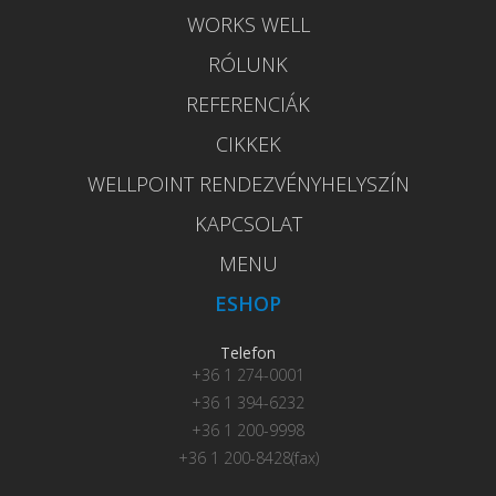
WORKS WELL
RÓLUNK
REFERENCIÁK
CIKKEK
WELLPOINT RENDEZVÉNYHELYSZÍN
KAPCSOLAT
MENU
ESHOP
Telefon
+36 1 274-0001
+36 1 394-6232
+36 1 200-9998
+36 1 200-8428(fax)