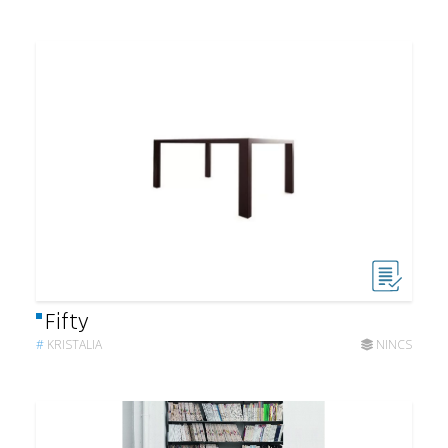
Fifty
#
KRISTALIA
NINCS