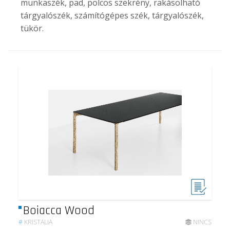
munkaszék, pad, polcos szekrény, rakásolható
tárgyalószék, számítógépes szék, tárgyalószék,
tükör.
Boiacca Wood
#
KRISTALIA
NINCS