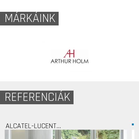
MÁRKÁINK
REFERENCIÁK
WING