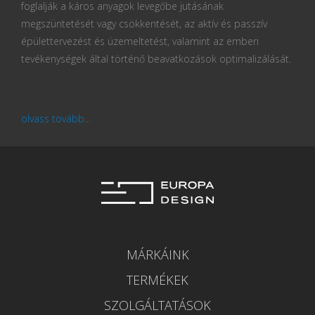
foglalják a káros anyagok levegőbe jutásának
megszüntetését vagy csökkentését, az aktív és passzív
épülettervezést és üzemeltetést, valamint az emberi
tevékenységek által történő beavatkozások optimalizálását.
olvass tovább...
MÁRKÁINK
TERMÉKEK
SZOLGÁLTATÁSOK