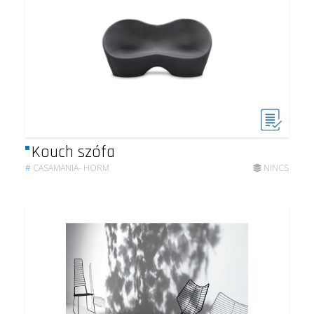
Kouch szófa
#
CASAMANIA- HORM
NINCS