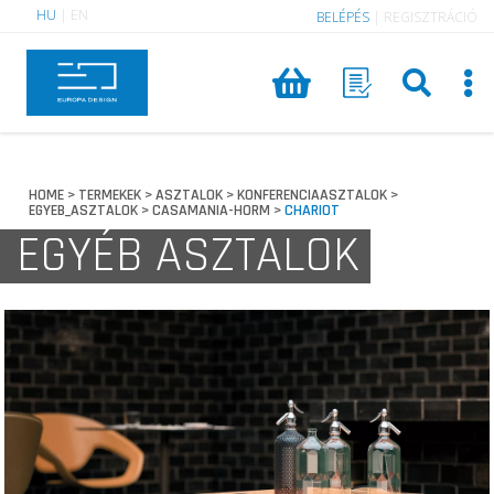
HU
|
EN
BELÉPÉS
|
REGISZTRÁCIÓ
HOME
TERMEKEK
ASZTALOK
KONFERENCIAASZTALOK
>
>
>
>
EGYEB_ASZTALOK
CASAMANIA-HORM
CHARIOT
>
>
EGYÉB ASZTALOK