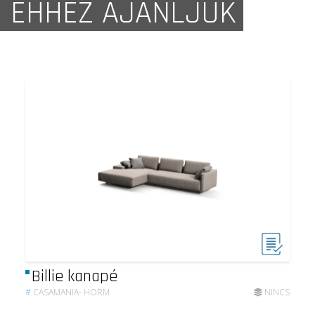
EHHEZ AJÁNLJUK
Billie kanapé
#
CASAMANIA- HORM
NINCS