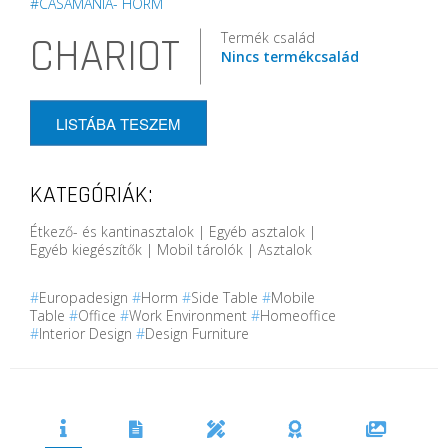
#CASAMANIA- HORM
Termék család
CHARIOT
Nincs termékcsalád
LISTÁBA TESZEM
KATEGÓRIÁK:
Étkező- és kantinasztalok | Egyéb asztalok |
Egyéb kiegészítők | Mobil tárolók | Asztalok
#
Europadesign
#
Horm
#
Side Table
#
Mobile
Table
#
Office
#
Work Environment
#
Homeoffice
#
Interior Design
#
Design Furniture