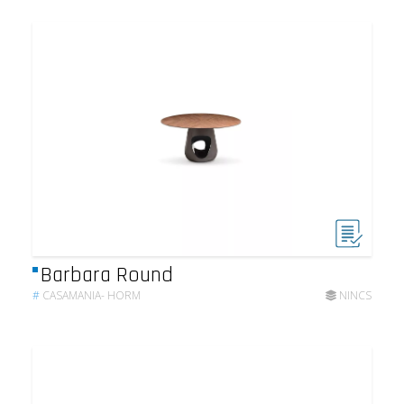
Barbara Round
#
CASAMANIA- HORM
NINCS