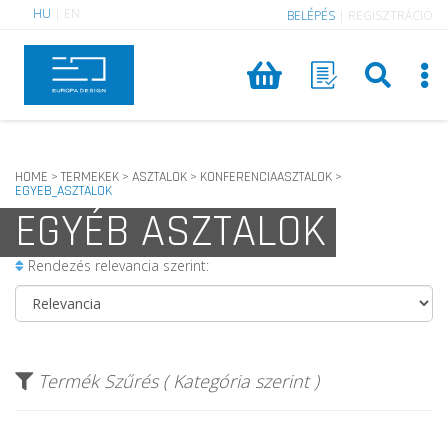
HU
|
EN
BELÉPÉS
|
REGISZTRÁCIÓ
HOME
TERMEKEK
ASZTALOK
KONFERENCIAASZTALOK
>
>
>
>
EGYEB_ASZTALOK
EGYÉB ASZTALOK
Rendezés relevancia szerint:
Termék Szűrés ( Kategória szerint )