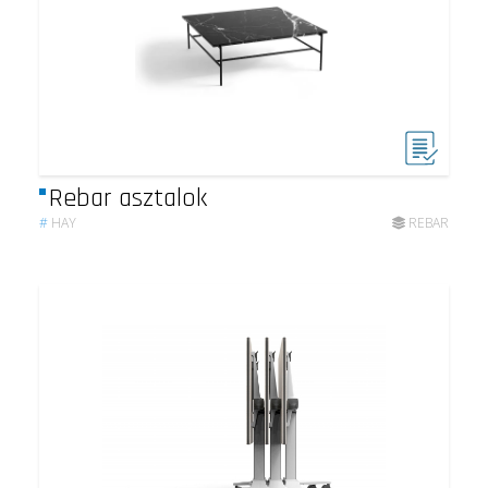
Rebar asztalok
#
HAY
REBAR