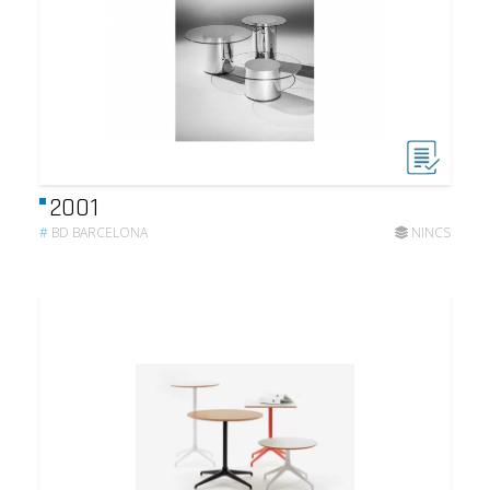
2001
#
BD BARCELONA
NINCS