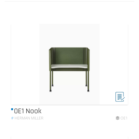
OE1 Nook
#
HERMAN MILLER
OE1