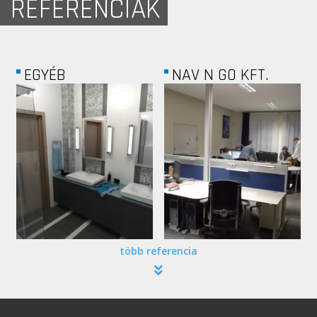
REFERENCIÁK
.
EGYÉB
NAV N GO KFT.
több referencia