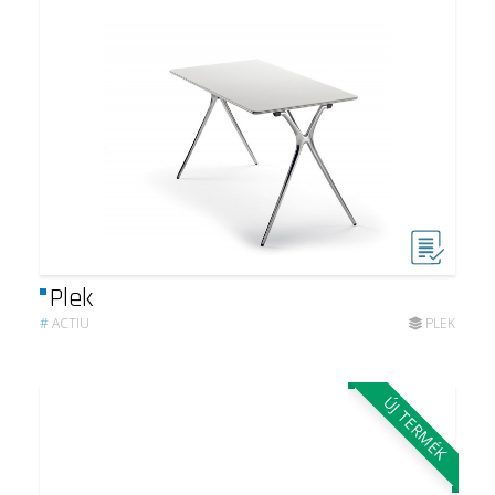
Plek
#
ACTIU
PLEK
ÚJ TERMÉK