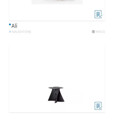
Ali
#
NAUGHTONE
NINCS