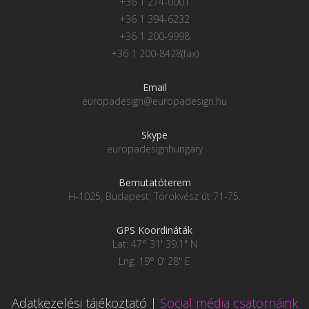
+36 1 274-0001
+36 1 394-6232
+36 1 200-9998
+36 1 200-8428(fax)
Email
europadesign@europadesign.hu
Skype
europadesignhungary
Bemutatóterem
H-1025, Budapest, Törökvész út 71-75.
GPS Koordináták
Lat: 47° 31' 39.1" N
Lng: 19° 0' 28" E
Adatkezelési tájékoztató
|
Social média csatornáink