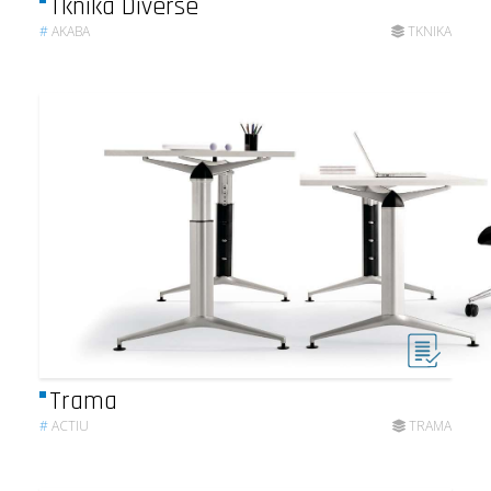
Tknika Diverse
#
AKABA
TKNIKA
Trama
#
ACTIU
TRAMA