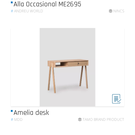
Alla Occasional ME2695
#
ANDREU WORLD
NINCS
Amelia desk
#
MDD
TAMO BRAND PRODUCT