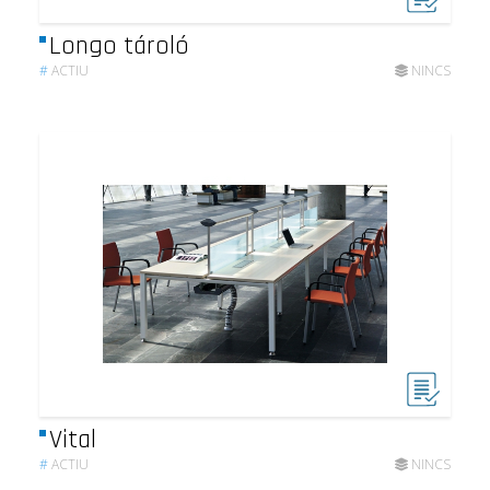
Longo tároló
#
ACTIU
NINCS
Vital
#
ACTIU
NINCS