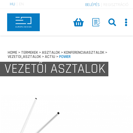
HU
|
EN
BELÉPÉS
|
REGISZTRÁCIÓ
HOME
TERMEKEK
ASZTALOK
KONFERENCIAASZTALOK
>
>
>
>
VEZETOI_ASZTALOK
ACTIU
POWER
>
>
VEZETŐI ASZTALOK