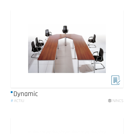
Dynamic
#
ACTIU
NINCS