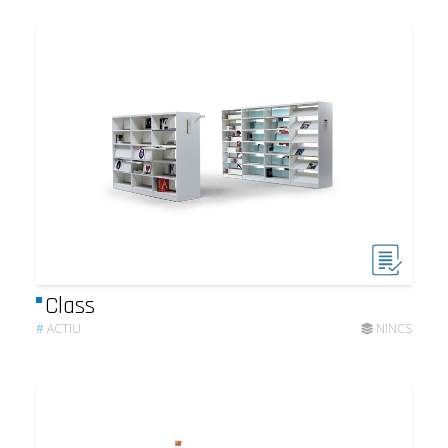
Class
#
ACTIU
NINCS