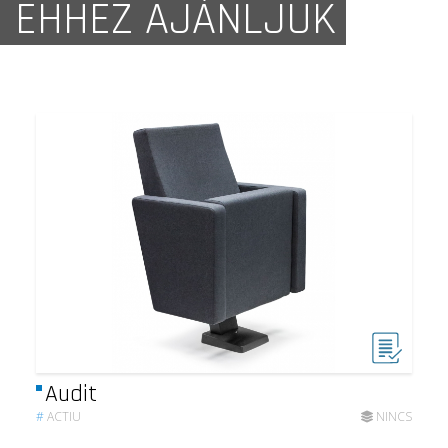
EHHEZ AJÁNLJUK
Audit
#
ACTIU
NINCS