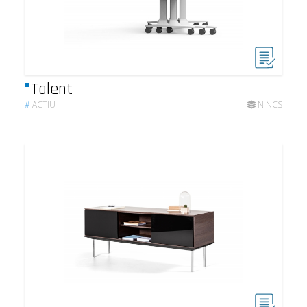
Talent
#
ACTIU
NINCS