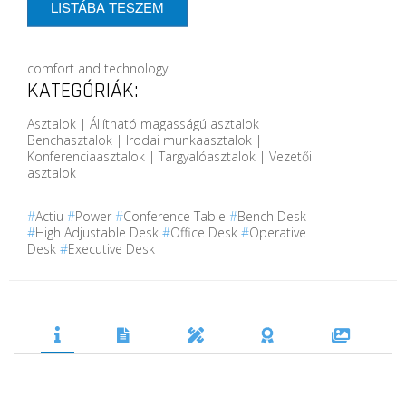
LISTÁBA TESZEM
comfort and technology
KATEGÓRIÁK:
Asztalok | Állítható magasságú asztalok |
Benchasztalok | Irodai munkaasztalok |
Konferenciaasztalok | Targyalóasztalok | Vezetői
asztalok
#
Actiu
#
Power
#
Conference Table
#
Bench Desk
#
High Adjustable Desk
#
Office Desk
#
Operative
Desk
#
Executive Desk