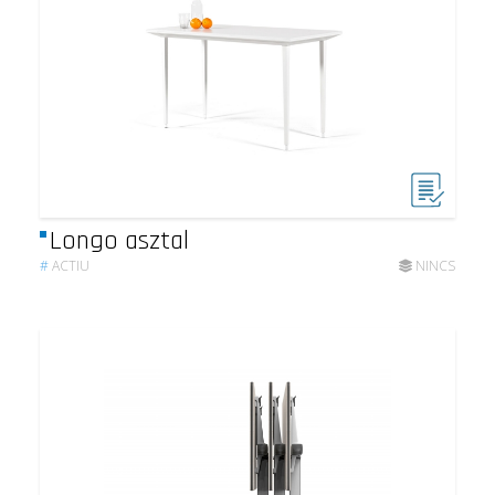
Longo asztal
#
ACTIU
NINCS