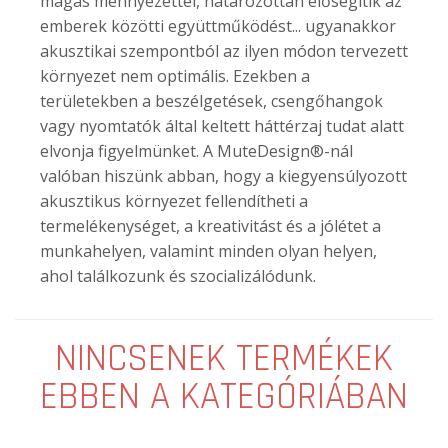
magas mennyezettel, határozottan elősegítik az
emberek közötti együttműködést... ugyanakkor
akusztikai szempontból az ilyen módon tervezett
környezet nem optimális. Ezekben a
területekben a beszélgetések, csengőhangok
vagy nyomtatók által keltett háttérzaj tudat alatt
elvonja figyelmünket. A MuteDesign®-nál
valóban hiszünk abban, hogy a kiegyensúlyozott
akusztikus környezet fellendítheti a
termelékenységet, a kreativitást és a jólétet a
munkahelyen, valamint minden olyan helyen,
ahol találkozunk és szocializálódunk.
NINCSENEK TERMÉKEK
EBBEN A KATEGÓRIÁBAN