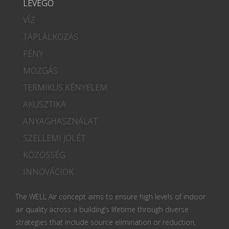
LEVEGŐ
VÍZ
TÁPLÁLKOZÁS
FÉNY
MOZGÁS
TERMIKUS KÉNYELEM
AKUSZTIKA
ANYAGHASZNÁLAT
SZELLEMI JÓLÉT
KÖZÖSSÉG
INNOVÁCIÓK
The WELL Air concept aims to ensure high levels of indoor
air quality across a building’s lifetime through diverse
strategies that include source elimination or reduction,