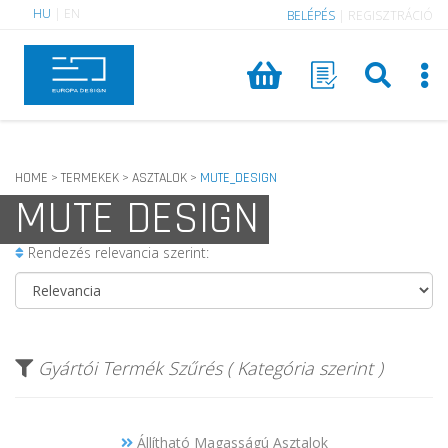
HU
|
EN
BELÉPÉS
|
REGISZTRÁCIÓ
HOME
TERMEKEK
ASZTALOK
MUTE_DESIGN
>
>
>
MUTE DESIGN
Rendezés relevancia szerint:
Gyártói Termék Szűrés ( Kategória szerint )
Állítható Magasságú Asztalok