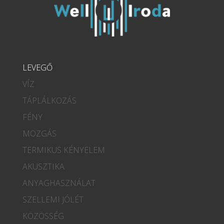
LEVEGŐ
VÍZ
TÁPLÁLKOZÁS
FÉNY
MOZGÁS
TERMIKUS KÉNYELEM
AKUSZTIKA
ANYAGHASZNÁLAT
SZELLEMI JÓLÉT
KÖZÖSSÉG