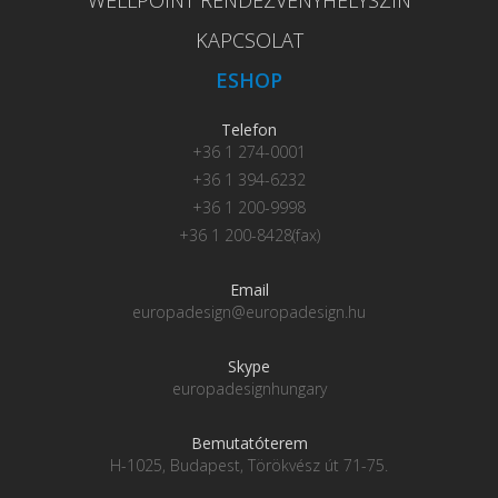
KAPCSOLAT
ESHOP
Telefon
+36 1 274-0001
+36 1 394-6232
+36 1 200-9998
+36 1 200-8428(fax)
Email
europadesign@europadesign.hu
Skype
europadesignhungary
Bemutatóterem
H-1025, Budapest, Törökvész út 71-75.