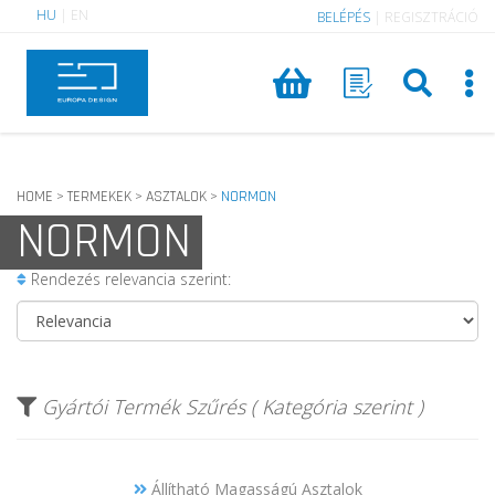
HU
|
EN
BELÉPÉS
|
REGISZTRÁCIÓ
HOME
TERMEKEK
ASZTALOK
NORMON
>
>
>
NORMON
Rendezés relevancia szerint:
Gyártói Termék Szűrés ( Kategória szerint )
Állítható Magasságú Asztalok