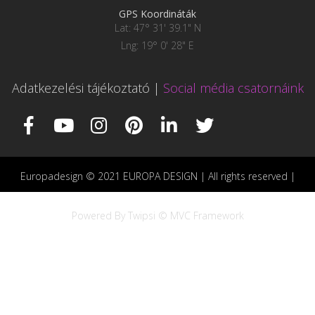
GPS Koordináták
Lat: 47° 31' 39.1" N
Lng: 19° 0' 28" E
Adatkezelési tájékoztató
|
Social média csatornáink
Europadesign © 2021 EUROPA DESIGN | All rights reserved |
Powered By Twipsi © MVC Framework