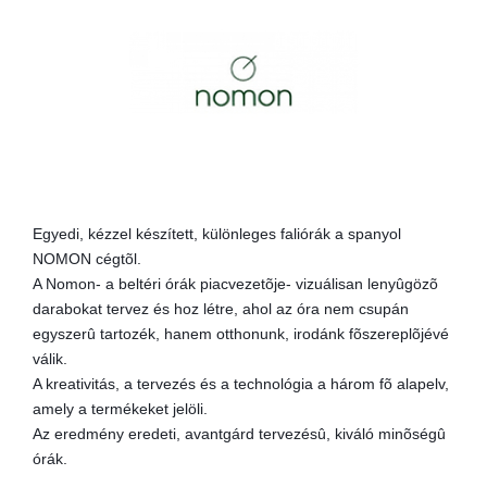
Egyedi, kézzel készített, különleges faliórák a spanyol
NOMON cégtõl.
A Nomon- a beltéri órák piacvezetõje- vizuálisan lenyûgözõ
darabokat tervez és hoz létre, ahol az óra nem csupán
egyszerû tartozék, hanem otthonunk, irodánk fõszereplõjévé
válik.
A kreativitás, a tervezés és a technológia a három fõ alapelv,
amely a termékeket jelöli.
Az eredmény eredeti, avantgárd tervezésû, kiváló minõségû
órák.