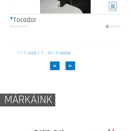
Tocador
#
NOMON
NINCS
1 / 1 oldal | 1 - 16 / 4 találat
MÁRKÁINK