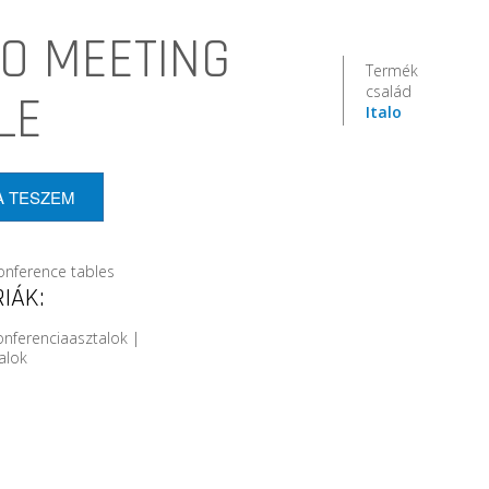
LO MEETING
Termék
család
LE
Italo
A TESZEM
conference tables
IÁK:
onferenciaasztalok |
alok