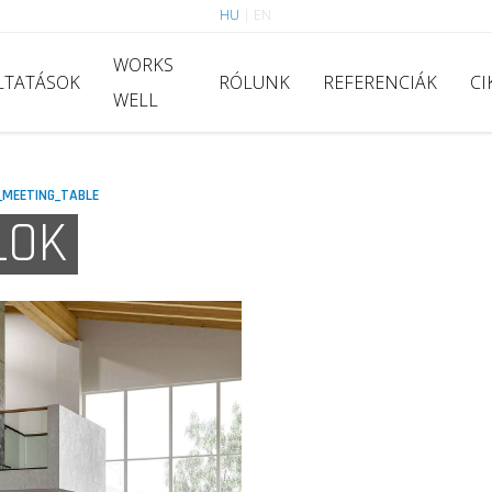
HU
|
EN
WORKS
LTATÁSOK
RÓLUNK
REFERENCIÁK
CI
WELL
_MEETING_TABLE
LOK