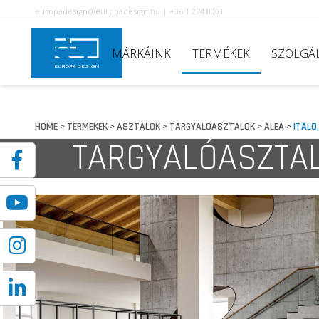
europadesign@europadesign.hu | +36 1 274 0001
MÁRKÁINK
TERMÉKEK
SZOLGÁ
HOME
TERMEKEK
ASZTALOK
TARGYALOASZTALOK
ALEA
ITALO
>
>
>
>
>
TARGYALÓASZTA