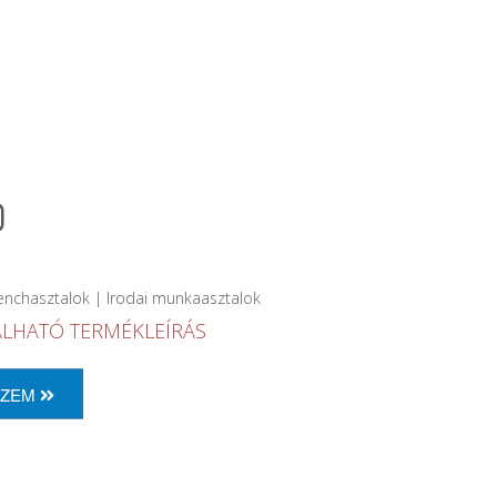
o
enchasztalok | Irodai munkaasztalok
ÁLHATÓ TERMÉKLEÍRÁS
ÉZEM