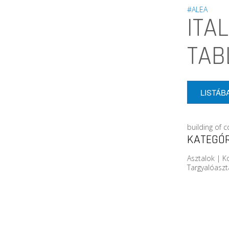
#ALEA
ITA
TAB
LISTÁB
building of 
KATEGÓR
Asztalok | K
Targyalóaszt