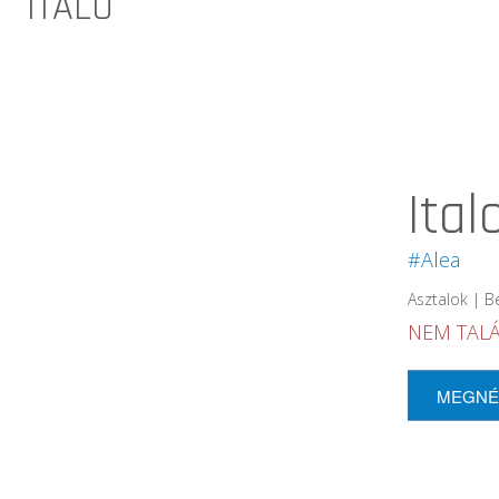
ITALO
Ital
#Alea
Asztalok | B
NEM TAL
MEGN