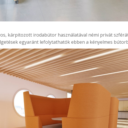
os, kárpitozott irodabútor használatával némi privát szf
élgetések egyaránt lefolytathatók ebben a kényelmes bútor