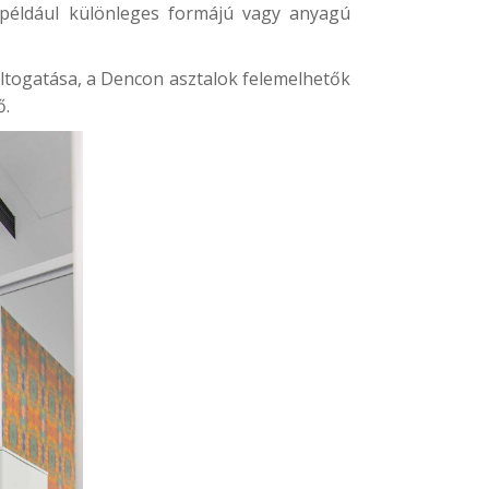
 például különleges formájú vagy anyagú
áltogatása, a Dencon asztalok felemelhetők
ő.