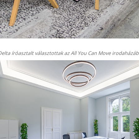
elta íróasztalt választottak az
All You Can Move
irodaházáb