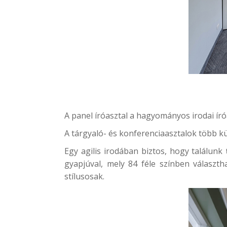
A panel íróasztal a hagyományos irodai író
A tárgyaló- és konferenciaasztalok több 
Egy agilis irodában biztos, hogy találunk
gyapjúval, mely 84 féle színben választh
stílusosak.