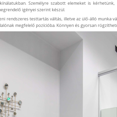
kínálatukban. Személyre szabott elemeket is kérhetünk,
egrendelő igényei szerint készül.
 rendszeres testtartás váltás, illetve az ülő-álló munka v
alónak megfelelő pozícióba. Könnyen és gyorsan rögzíthet