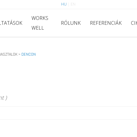
HU
|
EN
WORKS
LTATÁSOK
RÓLUNK
REFERENCIÁK
CI
WELL
ASZTALOK
DENCON
>
t )