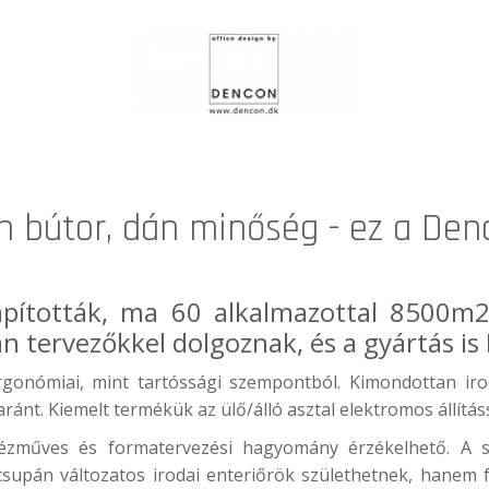
n bútor, dán minőség - ez a Den
apították, ma 60 alkalmazottal 8500m2
n tervezőkkel dolgoznak, és a gyártás is
gonómiai, mint tartóssági szempontból. Kimondottan irod
aránt. Kiemelt termékük az ülő/álló asztal elektromos állításs
kézműves és formatervezési hagyomány érzékelhető. A s
csupán változatos irodai enteriőrök születhetnek, hanem fu