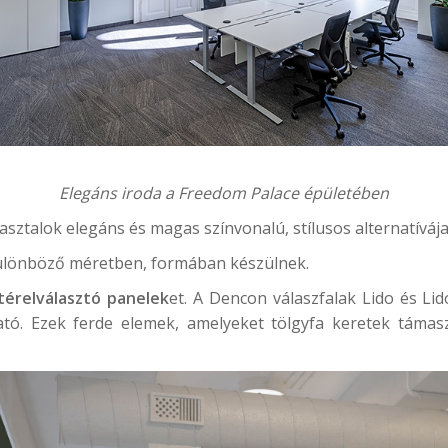
Elegáns iroda a
Freedom Palace
épületében
asztalok elegáns és magas színvonalú, stílusos alternatívája
különböző méretben, formában készülnek.
térelválasztó panelek
et. A
Dencon válaszfalak
Lido és Lid
ató. Ezek ferde elemek, amelyeket tölgyfa keretek támas