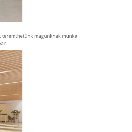
érát teremthetünk magunknak munka
ban.