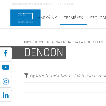
europadesign@europadesign.hu | +36 1 274 0001
MÁRKÁINK
TERMÉKEK
SZOLGÁ
HOME
TERMEKEK
ASZTALOK
TARGYALOASZTALOK
BENCH
>
>
>
>
DENCON
Gyártói Termék Szűrés ( Kategória szerin