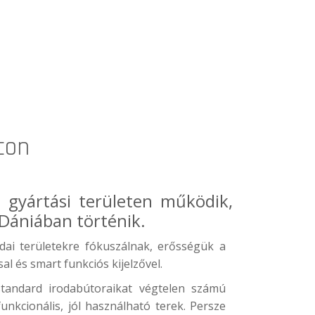
con
 gyártási területen működik,
 Dániában történik.
ai területekre fókuszálnak, erősségük a
al és smart funkciós kijelzővel.
tandard irodabútoraikat végtelen számú
nkcionális, jól használható terek. Persze