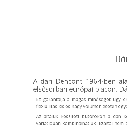
Dá
A dán
Dencon
t 1964-ben al
elsősorban európai piacon. Dá
Ez garantálja a magas minőséget úgy er
flexibilitás kis és nagy volumen esetén egy
Az általuk készített bútorokon a dán 
variációban kombinálhatjuk. Ezáltal nem 