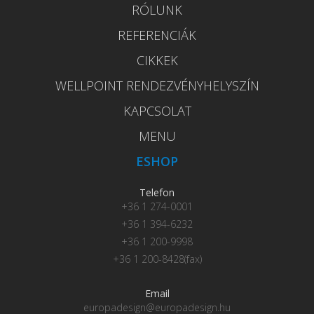
RÓLUNK
REFERENCIÁK
CIKKEK
WELLPOINT RENDEZVÉNYHELYSZÍN
KAPCSOLAT
MENU
ESHOP
Telefon
+36 1 274-0001
+36 1 394-6232
+36 1 200-9998
+36 1 200-8428(fax)
Email
europadesign@europadesign.hu