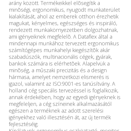
arány között. Termékeikkel elõsegítik a
minõségi, ergonomikus, nyugodt munkaterület
kialakítását, ahol az emberek otthon érezhetik
magukat, kényelmes, egészséges és inspiráló,
rendezett munkakörnyezetben dolgozhatnak,
ami igényeiknek megfelelõ. A Dataflex által a
mindennapi munkához tervezett ergonomikus
számítógépes munkahelyi kiegészítõk akár
szabadúszók, multinacionális cégek, gyárak,
bankok számára is elérhetõek. Alapelvük a
minõség, a mûszaki precizitás és a design
hármasa, amelyet nemzetközi elismerés is
igazol, valamint az ISO:9001-es tanúsítvány. A
holland cég specális tervezéssel is foglalkozik,
annak érdekében, hogy az egyedi igényeknek is
megfeleljen, a cég színeinek alkalmazásától
egészen a terméknek az adott szerelési
igényekhez való illesztésén át, az új termék
fejlesztéséig.
Kínálatunk: ergonomikus eszköztartó, monitor