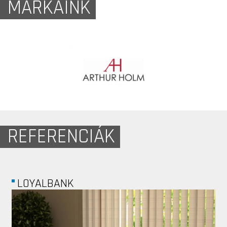
MÁRKÁINK
REFERENCIÁK
GSK