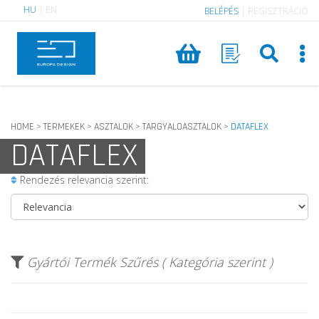
HU
|
EN
BELÉPÉS
|
REGISZTRÁCIÓ
HOME
TERMEKEK
ASZTALOK
TARGYALOASZTALOK
DATAFLEX
>
>
>
>
DATAFLEX
Rendezés relevancia szerint:
Gyártói Termék Szűrés ( Kategória szerint )