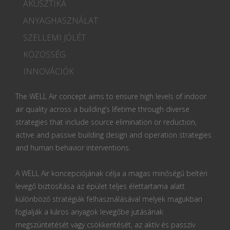
AKUSZTIKA
ANYAGHASZNÁLAT
SZELLEMI JÓLÉT
KÖZÖSSÉG
INNOVÁCIÓK
The WELL Air concept aims to ensure high levels of indoor
air quality across a building’s lifetime through diverse
strategies that include source elimination or reduction,
active and passive building design and operation strategies
and human behavior interventions.
A WELL Air koncepciójának célja a magas minőségű beltéri
levegő biztosítása az épület teljes élettartama alatt
különböző stratégiák felhasználásával melyek magukban
foglalják a káros anyagok levegőbe jutásának
megszüntetését vagy csökkentését, az aktív és passzív