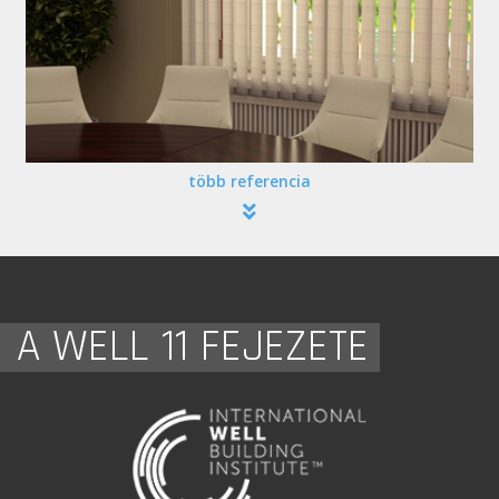
több referencia
A WELL 11 FEJEZETE