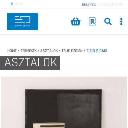
HU
|
EN
BELÉPÉS
|
REGISZTRÁCIÓ
HOME
TERMEKEK
ASZTALOK
TRUE_DESIGN
TIZIO_E_CAIO
>
>
>
>
ASZTALOK