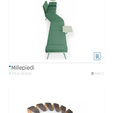
Millepiedi
#
TRUE DESIGN
NINCS