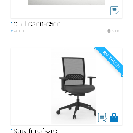
Cool C300-C500
#
ACTIU
NINCS
RAKTÁRON
Stay forgószék