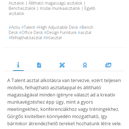
Asztalok | Állítható magasságú asztalok |
Benchasztalok | Irodai munkaasztalok | Egyéb
asztalok
#
Actiu
#
Talent
#
High Adjustable Desk
#
Bench
Desk
#
Office Desk
#
Design Furniture
#
asztal
#
felhajthatóasztal
#
íróasztal
A Talent asztal alkotásra van tervezve, ezért teljesen
mobilis, felhajtható asztallappal és állítható
magasságával minden igényre választ ad a kreatív
munkavégzéshez épp úgy, mint a gyors
meetingekhez, konferenciákhoz vagy tréningekhez.
Görgõs kivitelben könnyedén mozgatható, így
bármikor átrendezhetõ tereket hozhatunk létre vele.