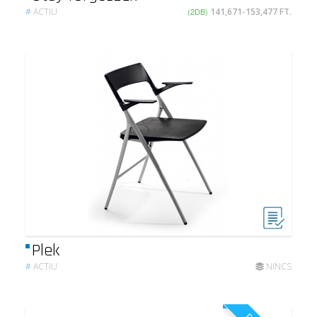
#
ACTIU
(2DB)
141,671-153,477 FT.
Plek
#
ACTIU
NINCS