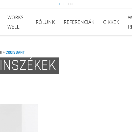
HU
|
EN
WORKS
W
RÓLUNK
REFERENCIÁK
CIKKEK
WELL
R
NI
CROISSANT
>
TINSZÉKEK