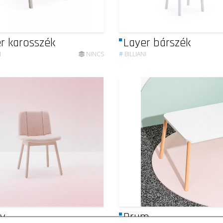
r karosszék
Layer bárszék
I
NINCS
#
BILLIANI
y
Drum