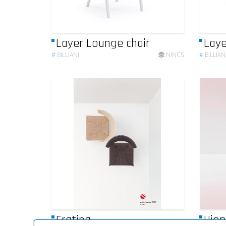
Layer Lounge chair
Laye
#
BILLIANI
NINCS
#
BILLIAN
Fratina
Hipp