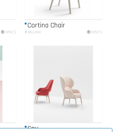
Cortina Chair
NINCS
#
BILLIANI
NINCS
Spy