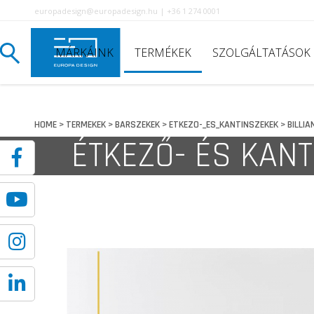
europadesign@europadesign.hu | +36 1 274 0001
MÁRKÁINK
TERMÉKEK
SZOLGÁLTATÁSOK
HOME
TERMEKEK
BARSZEKEK
ETKEZO-_ES_KANTINSZEKEK
BILLIA
>
>
>
>
ÉTKEZŐ- ÉS KAN