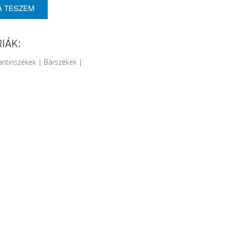
A TESZEM
IÁK:
antinszékek | Bárszékek |