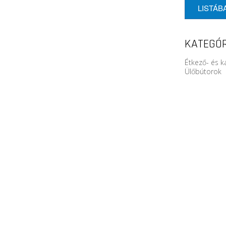
LISTÁB
KATEGÓR
Étkező- és k
Ülőbútorok