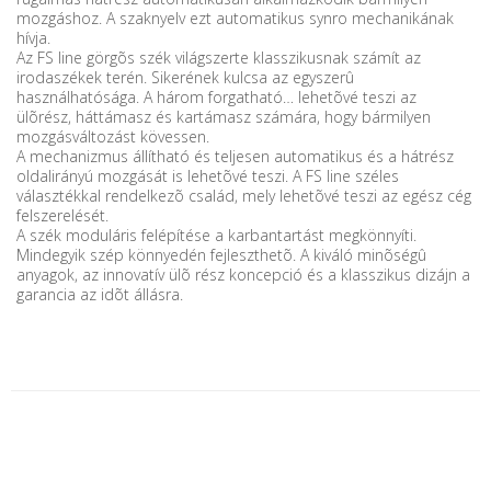
mozgáshoz. A szaknyelv ezt automatikus synro mechanikának
hívja.
Az FS line görgõs szék világszerte klasszikusnak számít az
irodaszékek terén. Sikerének kulcsa az egyszerû
használhatósága. A három forgatható… lehetõvé teszi az
ülõrész, háttámasz és kartámasz számára, hogy bármilyen
mozgásváltozást kövessen.
A mechanizmus állítható és teljesen automatikus és a hátrész
oldalirányú mozgását is lehetõvé teszi. A FS line széles
választékkal rendelkezõ család, mely lehetõvé teszi az egész cég
felszerelését.
A szék moduláris felépítése a karbantartást megkönnyíti.
Mindegyik szép könnyedén fejleszthetõ. A kiváló minõségû
anyagok, az innovatív ülõ rész koncepció és a klasszikus dizájn a
garancia az idõt állásra.