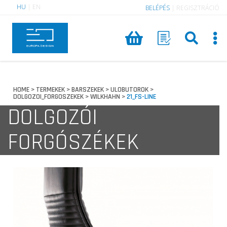
HU
|
EN
BELÉPÉS
|
REGISZTRÁCIÓ
HOME
TERMEKEK
BARSZEKEK
ULOBUTOROK
>
>
>
>
DOLGOZOI_FORGOSZEKEK
WILKHAHN
21_FS-LINE
>
>
DOLGOZÓI
FORGÓSZÉKEK