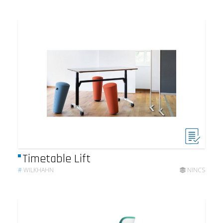
Timetable Lift
#
WILKHAHN
NINCS