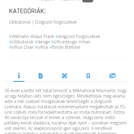
KATEGÓRIÁK:
Ülőbútorok | Dolgozói forgószékek
#
Wilkhahn
#
klaus Frank
#
dolgozói Forgószékek
#
Ülőbútorok
#
design
#
officedesign
#
chair
#
office Chair
#
office
#
főnöki Bőrfotel
30 évvel ezelõtt két fiatal tervezõ a Wilkhahnnál felismerte, hogy
az egy helyben ülés nem egészséges. Mindkettejük meg akarta
adni a hát szabad mozgásának lehetõségét a dolgozók
számára. Alapos kutatások eredményeként megalkották az FS-
Line széket, mely forradalmasította az irodai bútoripart. Azóta
40 variációja készült el ennek a széknek. Világszerte millió
példány került eladásra, tucatnyi díjat nyert – azonban mégsem
volt sikeres. Az alapkoncepció igen egyszerû. A rendkívül
rugalmas hátrész automatikusan alkalmazkodik bármilyen