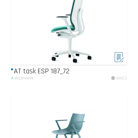
AT task ESP 187_72
#
WILKHAHN
NINCS