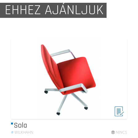
EHHEZ AJÁNLJUK
Sola
#
WILKHAHN
NINCS