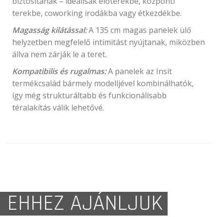
biztosítanak – ideálisak előterekbe, központi
terekbe, coworking irodákba vagy étkezdékbe.
Magasság kilátással:
A 135 cm magas panelek ülő
helyzetben megfelelő intimitást nyújtanak, miközben
állva nem zárják le a teret.
Kompatibilis és rugalmas:
A panelek az Insit
termékcsalád bármely modelljével kombinálhatók,
így még strukturáltabb és funkcionálisabb
téralakítás válik lehetővé.
EHHEZ AJÁNLJUK