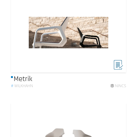
Metrik
#
WILKHAHN
NINCS