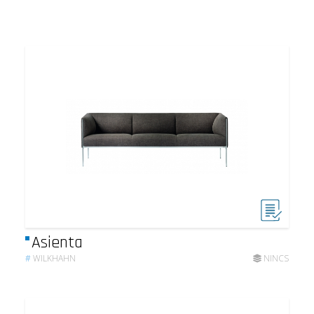
Asienta
#
WILKHAHN
NINCS