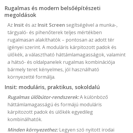
Rugalmas és modern belsőépítészeti
megoldások
Az
Insit
és az
Insit Screen
segítségével a munka-,
tárgyaló- és pihenőterek teljes mértékben
rugalmasan alakíthatók – pontosan az adott tér
igényei szerint. A moduláris kárpitozott padok és
ülőkék, a választható háttámlamagasságok, valamint
a hátsó- és oldalpanelek rugalmas kombinációja
bármely teret kényelmes, jól használható
környezetté formálja.
Insit: moduláris, praktikus, sokoldalú
Rugalmas ülőbútor-rendszerek:
A különböző
háttámlamagasságú és formájú moduláris
kárpitozott padok és ülőkék egyedileg
kombinálhatók.
Minden környezethez:
Legyen szó nyitott irodai