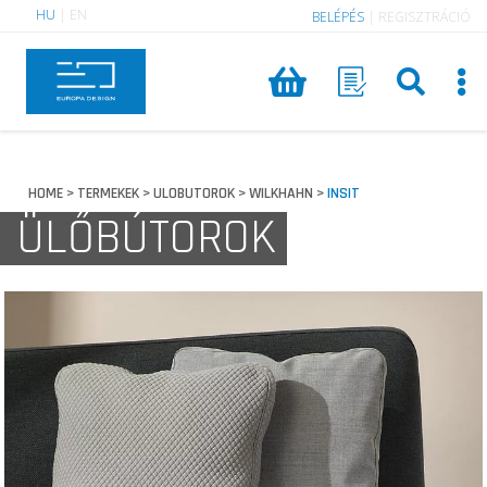
HU
|
EN
BELÉPÉS
|
REGISZTRÁCIÓ
HOME
TERMEKEK
ULOBUTOROK
WILKHAHN
INSIT
>
>
>
>
ÜLŐBÚTOROK