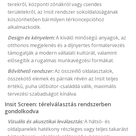
terekről, központi zónákról vagy csendes
területekről, az Insit rendszer sokoldalúságának
köszönhetően bármilyen térkoncepcióhoz
alkalmazkodik.
Design és kényelem:
A kiváló minőségű anyagok, az
otthonos megjelenés és a díjnyertes formatervezés
támogatják a modern vállalati kultúrát, valamint
elősegítik a rugalmas munkavégzési formákat.
Bővíthető rendszer:
Az összeillő oldalasztalok,
összekötő elemek és párnák révén az Insit teljes
értékű, puha ülőbútor-családdá válik, maximális
tervezési szabadságot kínálva.
Insit Screen: térelválasztás rendszerben
gondolkodva
Vizuális és akusztikai leválasztás:
A hátsó- és
oldalpanelek hatékony részleges vagy teljes takarást