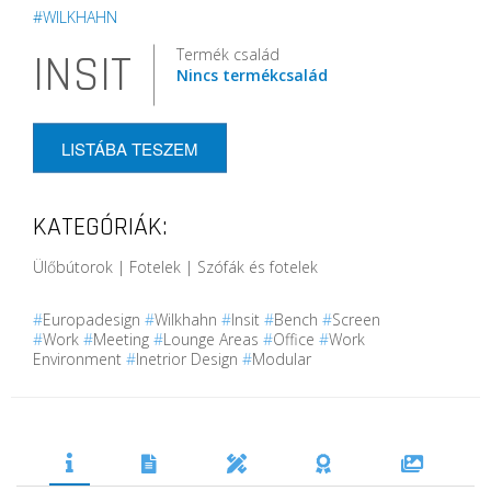
#WILKHAHN
Termék család
INSIT
Nincs termékcsalád
LISTÁBA TESZEM
KATEGÓRIÁK:
Ülőbútorok | Fotelek | Szófák és fotelek
#
Europadesign
#
Wilkhahn
#
Insit
#
Bench
#
Screen
#
Work
#
Meeting
#
Lounge Areas
#
Office
#
Work
Environment
#
Inetrior Design
#
Modular