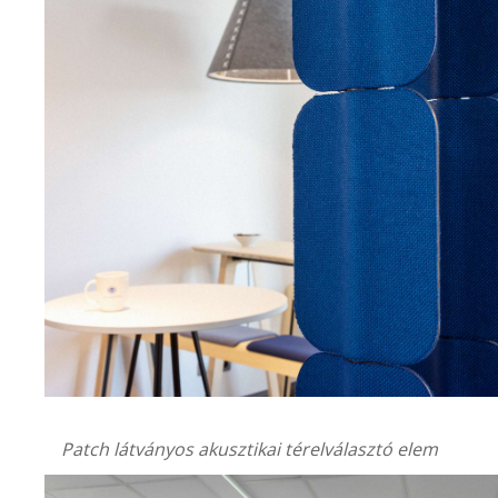
Patch látványos akusztikai térelválasztó elem