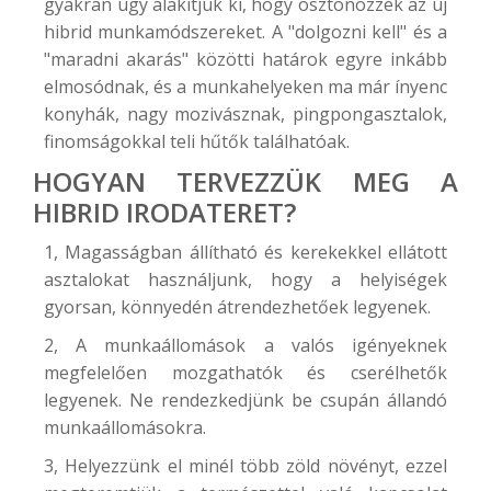
gyakran úgy alakítjuk ki, hogy ösztönözzék az új
hibrid munkamódszereket. A "dolgozni kell" és a
"maradni akarás" közötti határok egyre inkább
elmosódnak, és a munkahelyeken ma már ínyenc
konyhák, nagy mozivásznak, pingpongasztalok,
finomságokkal teli hűtők találhatóak.
HOGYAN TERVEZZÜK MEG A
HIBRID IRODATERET?
1, Magasságban állítható és kerekekkel ellátott
asztalokat használjunk, hogy a helyiségek
gyorsan, könnyedén átrendezhetőek legyenek.
2, A munkaállomások a valós igényeknek
megfelelően mozgathatók és cserélhetők
legyenek. Ne rendezkedjünk be csupán állandó
munkaállomásokra.
3, Helyezzünk el minél több zöld növényt, ezzel