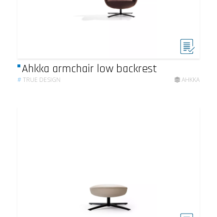
Ahkka armchair low backrest
#
TRUE DESIGN
AHKKA