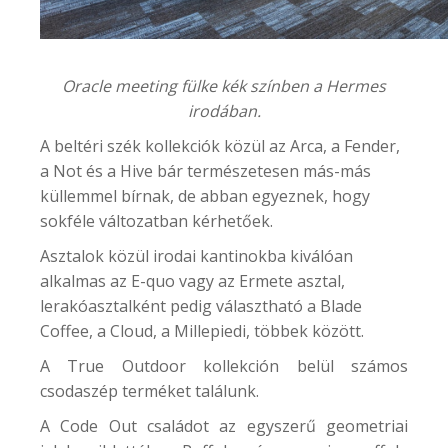
Oracle meeting fülke kék színben a Hermes
irodában.
A
beltéri szék kollekciók
közül az Arca, a Fender,
a Not és a Hive bár természetesen más-más
küllemmel bírnak, de abban egyeznek, hogy
sokféle változatban kérhetőek.
Asztalok közül irodai kantinokba kiválóan
alkalmas az E-quo vagy az Ermete asztal,
lerakóasztalként pedig választható a Blade
Coffee, a Cloud, a Millepiedi, többek között.
A True Outdoor kollekción belül számos
csodaszép terméket találunk.
A Code Out családot az egyszerű geometriai