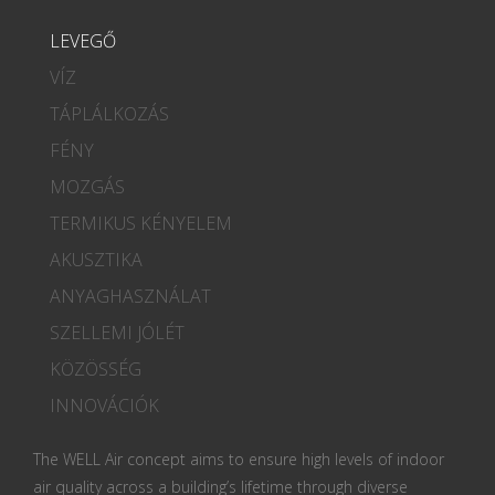
LEVEGŐ
VÍZ
TÁPLÁLKOZÁS
FÉNY
MOZGÁS
TERMIKUS KÉNYELEM
AKUSZTIKA
ANYAGHASZNÁLAT
SZELLEMI JÓLÉT
KÖZÖSSÉG
INNOVÁCIÓK
The WELL Air concept aims to ensure high levels of indoor
air quality across a building’s lifetime through diverse