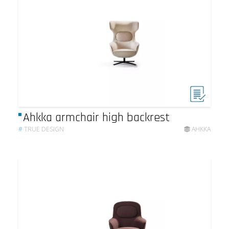
Ahkka armchair high backrest
#
TRUE DESIGN
AHKKA