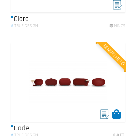
Clara
#
TRUE DESIGN
NINCS
RENDELHETŐ
Code
#
TRUE DESIGN
0-0 FT.