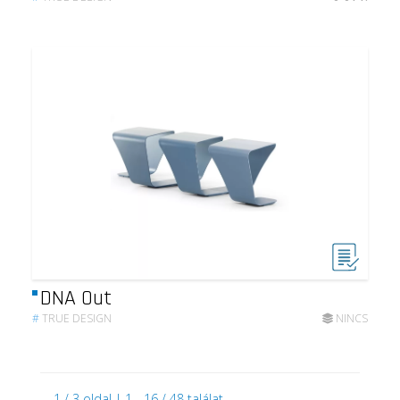
DNA Out
#
TRUE DESIGN
NINCS
1 / 3 oldal | 1 - 16 / 48 találat