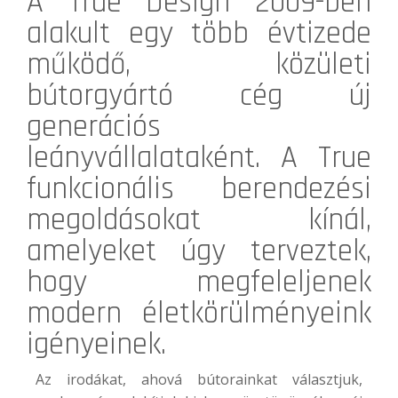
A
True Design
2009-ben
alakult egy több évtizede
működő, közületi
bútorgyártó cég új
generációs
leányvállalataként. A True
funkcionális berendezési
megoldásokat kínál,
amelyeket úgy terveztek,
hogy megfeleljenek
modern életkörülményeink
igényeinek.
Az irodákat, ahová bútorainkat választjuk,