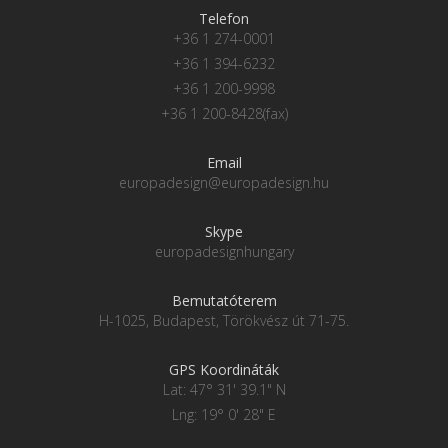
Telefon
+36 1 274-0001
+36 1 394-6232
+36 1 200-9998
+36 1 200-8428(fax)
Email
europadesign@europadesign.hu
Skype
europadesignhungary
Bemutatóterem
H-1025, Budapest, Törökvész út 71-75.
GPS Koordináták
Lat: 47° 31' 39.1" N
Lng: 19° 0' 28" E