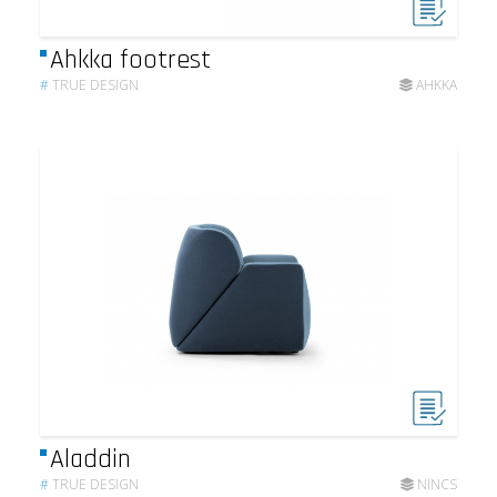
Ahkka footrest
#
TRUE DESIGN
AHKKA
Aladdin
#
TRUE DESIGN
NINCS