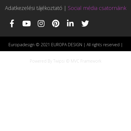
Adatkezelési tájékoztató
|
Social média csatornáink
Europadesign © 2021 EUROPA DESIGN | All rights reserved |
Powered By Twipsi © MVC Framework