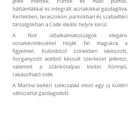
jelek ihlették. Puffok és maxi puffok,
háttámlákkal és integrált asztalokkal gazdagítva.
Kertekben, teraszokon, parkokban és szabadtéri
társalgókban a Code ideális helyre kerül.
A Not ülőalkalmatosságok elegáns
vonalvezetésükkel hívják fel magukra a
figyelmet. Különböző színekben lakkozott,
horganyzott acélból készült szerkezet jellemzi,
valamint a szánkótalpas kivitel. Könnyű,
rakásolható szék.
A Marina beltéri székcsalád most egy új kültéri
változattal gazdagodott.