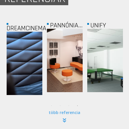
MARGIT
BUDAPEST
GETRONICS
HÁZ
ONE...
több referencia