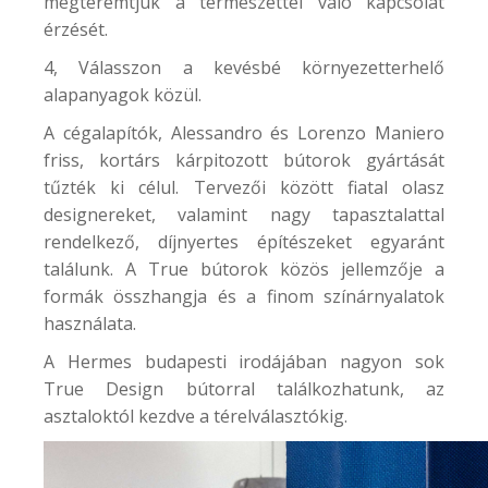
megteremtjük a természettel való kapcsolat
érzését.
4, Válasszon a kevésbé környezetterhelő
alapanyagok közül.
A cégalapítók, Alessandro és Lorenzo Maniero
friss, kortárs kárpitozott bútorok gyártását
tűzték ki célul. Tervezői között fiatal olasz
designereket, valamint nagy tapasztalattal
rendelkező, díjnyertes építészeket egyaránt
találunk. A True bútorok közös jellemzője a
formák összhangja és a finom színárnyalatok
használata.
A
Hermes
budapesti irodájában nagyon sok
True Design bútorral találkozhatunk, az
asztaloktól kezdve a térelválasztókig.