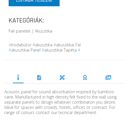
KATEGÓRIÁK:
Fali panelek | Akusztika
#
Irodabútor
#
akusztika
#
akusztikai Fal
#
akusztikai Panel
#
akusztikai Tapéta
#
Acoustic panel for sound absorbation inspired by bamboo
cane. Manufactured in high density felt fixed to the wall using
separate panels to design whatever combinaton you desire.
Ideal for spaces with crowds, hotels, offices or contract. For
range of colours contact our tecnical department.