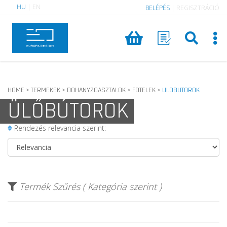
HU
|
EN
BELÉPÉS
|
REGISZTRÁCIÓ
HOME
TERMEKEK
DOHANYZOASZTALOK
FOTELEK
ULOBUTOROK
>
>
>
>
ÜLŐBÚTOROK
Rendezés relevancia szerint:
Termék Szűrés ( Kategória szerint )