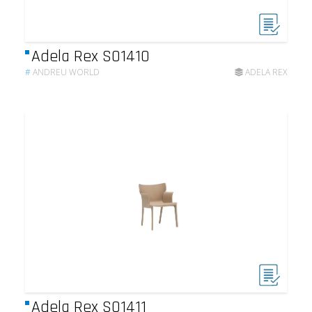
Adela Rex SO1410
#
ANDREU WORLD
ADELA REX
Adela Rex SO1411