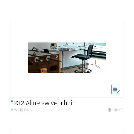
232 Aline swivel chair
#
WILKHAHN
NINCS