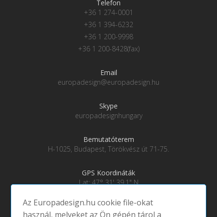
Telefon
+36 1 274-0001
+36 1 394-6232
+36 1 200-9998
+36 1 200-8428(fax)
Email
europadesign@europadesign.hu
Skype
europadesignhungary
Bemutatóterem
H-1025, Budapest, Törökvész út 71-75.
GPS Koordináták
Lat: 47° 31' 39.1" N
Lng: 19° 0' 28" E
Az Europadesign.hu cookie file-okat
használ, melyeket az Ön gépén tárol a