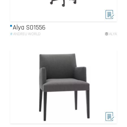
Alya SO1556
#
ANDREU WORLD
ALYA