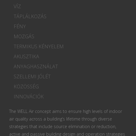
VÍZ
TÁPLÁLKOZÁS
FÉNY
MOZGÁS
TERMIKUS KÉNYELEM
AKUSZTIKA
ANYAGHASZNÁLAT
SZELLEMI JÓLÉT
KÖZÖSSÉG
INNOVÁCIÓK
The WELL Air concept aims to ensure high levels of indoor
air quality across a building’s lifetime through diverse
strategies that include source elimination or reduction,
active and passive building design and operation strategies