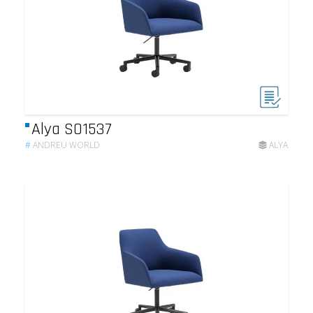
Alya SO1537
#
ANDREU WORLD
ALYA