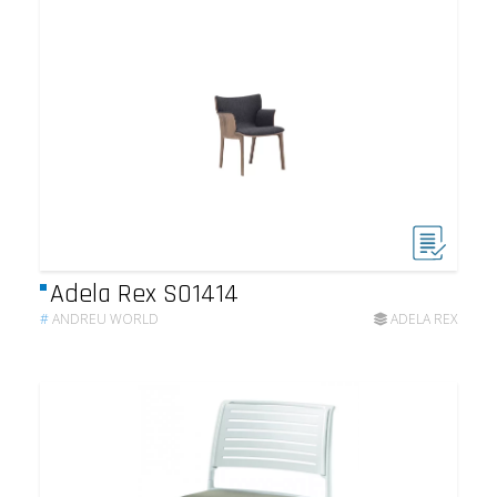
Adela Rex SO1414
#
ANDREU WORLD
ADELA REX