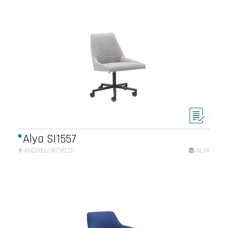
Alya SI1557
#
ANDREU WORLD
ALYA