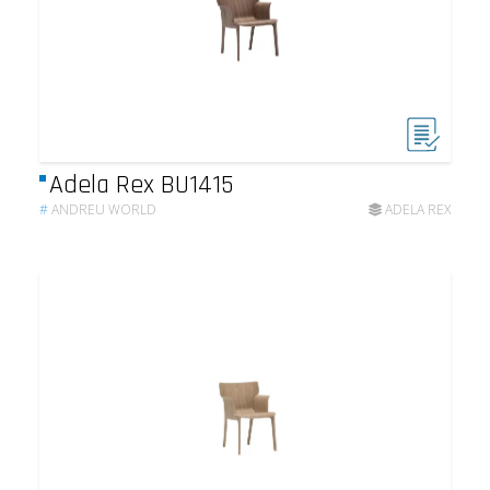
Adela Rex BU1415
#
ANDREU WORLD
ADELA REX