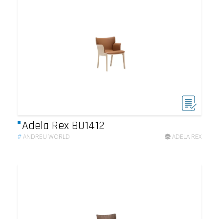
Adela Rex BU1412
#
ANDREU WORLD
ADELA REX