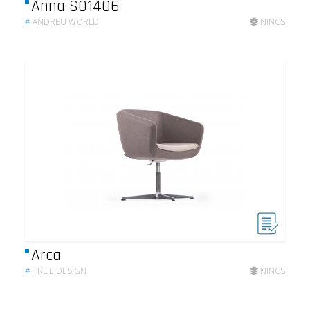
Anna SO1406
#
ANDREU WORLD
NINCS
Arca
#
TRUE DESIGN
NINCS