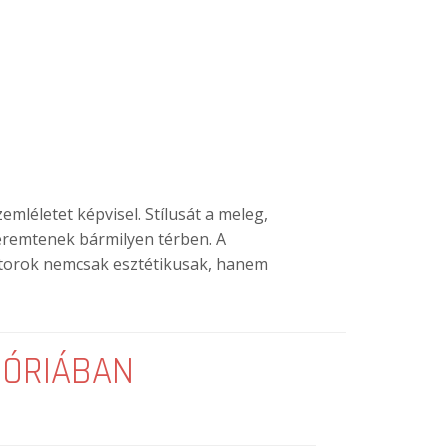
emléletet képvisel. Stílusát a meleg,
eremtenek bármilyen térben. A
bútorok nemcsak esztétikusak, hanem
GÓRIÁBAN