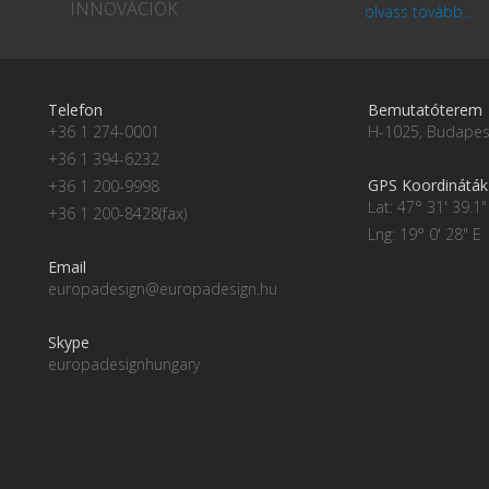
INNOVÁCIÓK
olvass tovább...
Telefon
Bemutatóterem
+36 1 274-0001
H-1025, Budapest
+36 1 394-6232
GPS Koordináták
+36 1 200-9998
Lat: 47° 31' 39.1"
+36 1 200-8428(fax)
Lng: 19° 0' 28" E
Email
europadesign@europadesign.hu
Skype
europadesignhungary