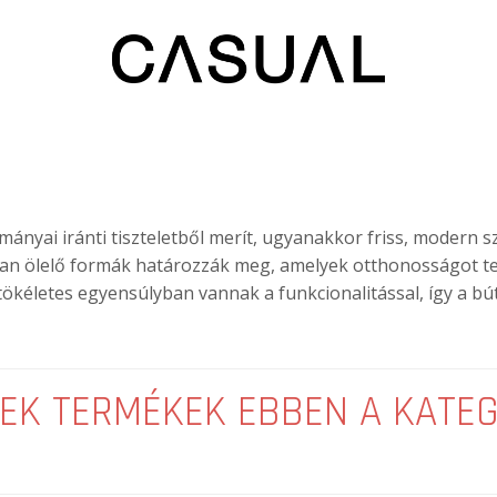
ányai iránti tiszteletből merít, ugyanakkor friss, modern sz
yan ölelő formák határozzák meg, amelyek otthonosságot t
n tökéletes egyensúlyban vannak a funkcionalitással, így a 
EK TERMÉKEK EBBEN A KATE