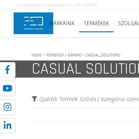
europadesign@europadesign.hu | +36 1 274 0001
MÁRKÁINK
TERMÉKEK
SZOLGÁ
HOME
TERMEKEK
GAMING
CASUAL_SOLUTIONS
>
>
>
CASUAL SOLUTI
Gyártói Termék Szűrés ( Kategória szerin