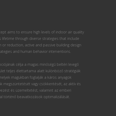
ept aims to ensure high levels of indoor air quality
s lifetime through diverse strategies that include
n or reduction, active and passive building design
ategies and human behavior interventions.
ciójának célja a magas minőségű beltéri levegő
ület teljes élettartama alatt különböző stratégiák
 melyek magukban foglalják a káros anyagok
k megszüntetését vagy csökkentését, az aktív és
vezést és üzemeltetést, valamint az emberi
al történő beavatkozások optimalizálását.