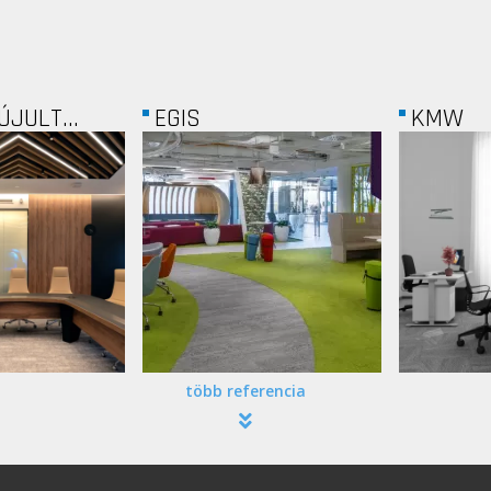
EGIS
KMW
több referencia