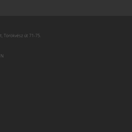
, Törökvész út 71-75.
 N