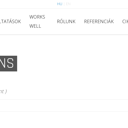
HU
|
EN
WORKS
LTATÁSOK
RÓLUNK
REFERENCIÁK
CI
WELL
ONS
t )