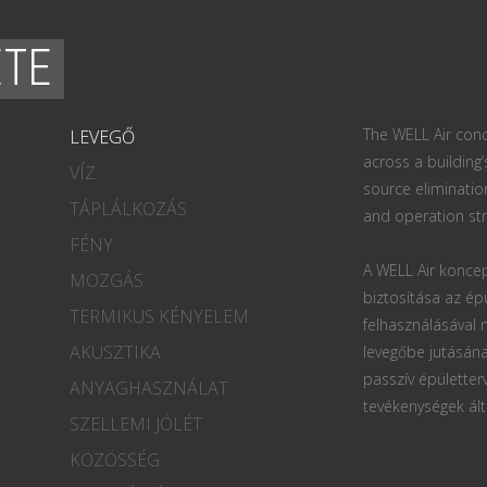
ETE
The WELL Air conc
LEVEGŐ
across a building’
VÍZ
source eliminatio
TÁPLÁLKOZÁS
and operation str
FÉNY
A WELL Air koncep
MOZGÁS
biztosítása az ép
TERMIKUS KÉNYELEM
felhasználásával
AKUSZTIKA
levegőbe jutásána
passzív épületter
ANYAGHASZNÁLAT
tevékenységek ált
SZELLEMI JÓLÉT
KÖZÖSSÉG