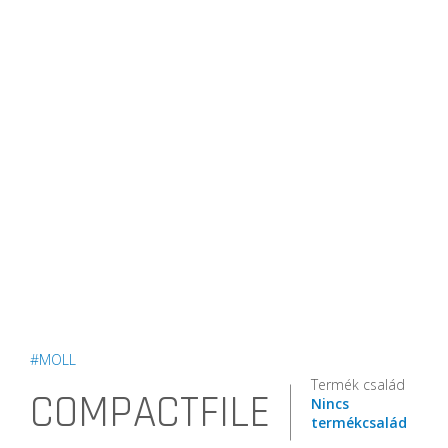
#MOLL
Termék család
COMPACTFILE
Nincs
termékcsalád