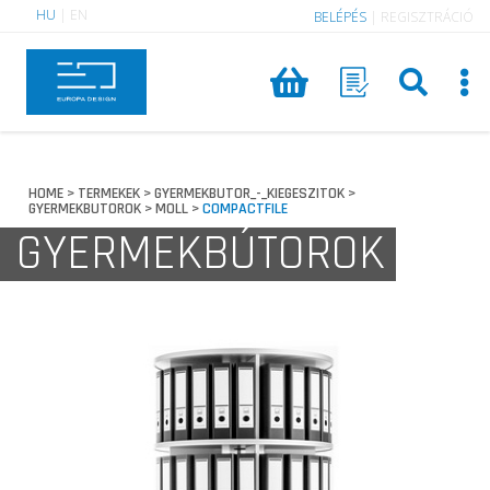
HU
|
EN
BELÉPÉS
|
REGISZTRÁCIÓ
HOME
TERMEKEK
GYERMEKBUTOR_-_KIEGESZITOK
>
>
>
GYERMEKBUTOROK
MOLL
COMPACTFILE
>
>
GYERMEKBÚTOROK