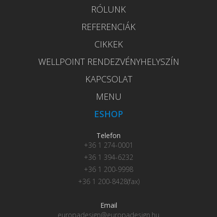
RÓLUNK
REFERENCIÁK
CIKKEK
WELLPOINT RENDEZVÉNYHELYSZÍN
KAPCSOLAT
MENU
ESHOP
Telefon
+36 1 274-0001
+36 1 394-6232
+36 1 200-9998
+36 1 200-8428(fax)
Email
europadesign@europadesign.hu