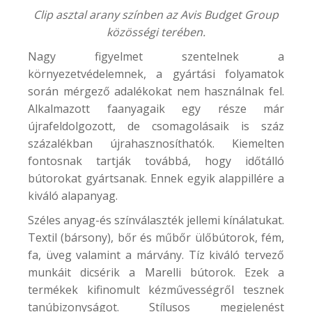
Clip asztal arany színben az Avis Budget Group
közösségi terében.
Nagy figyelmet szentelnek a
környezetvédelemnek, a gyártási folyamatok
során mérgező adalékokat nem használnak fel.
Alkalmazott faanyagaik egy része már
újrafeldolgozott, de csomagolásaik is száz
százalékban újrahasznosíthatók. Kiemelten
fontosnak tartják továbbá, hogy időtálló
bútorokat gyártsanak. Ennek egyik alappillére a
kiváló alapanyag.
Széles anyag-és színválaszték jellemi kínálatukat.
Textil (bársony), bőr és műbőr ülőbútorok, fém,
fa, üveg valamint a márvány. Tíz kiváló tervező
munkáit dicsérik a Marelli bútorok. Ezek a
termékek kifinomult kézművességről tesznek
tanúbizonyságot. Stílusos megjelenést