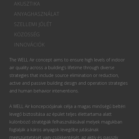
AKUSZTIKA
ANYAGHASZNÁLAT
SZELLEMI JÓLÉT
KÖZÖSSÉG
INNOVÁCIÓK
The WELL Air concept aims to ensure high levels of indoor
air quality across a building’s lifetime through diverse
strategies that include source elimination or reduction,
active and passive building design and operation strategies
and human behavior interventions.
A WELL Air koncepciójának célja a magas minőségű beltéri
levegő biztosítása az épület teljes élettartama alatt
különböző stratégiák felhasználásával melyek magukban
foglalják a káros anyagok levegőbe jutásának
megszüntetését vagy csökkentését, az aktív és passzív