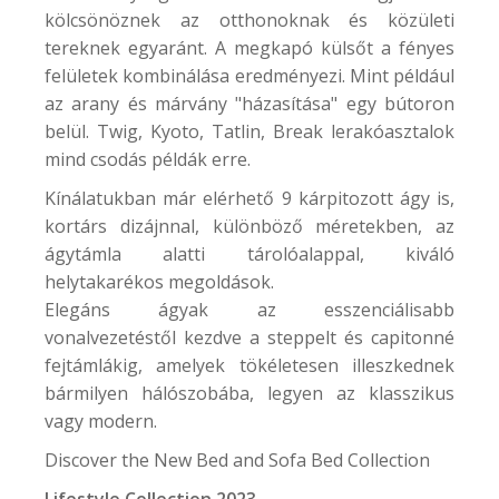
kölcsönöznek az otthonoknak és közületi
tereknek egyaránt. A megkapó külsőt a fényes
felületek kombinálása eredményezi. Mint például
az arany és márvány "házasítása" egy bútoron
belül. Twig, Kyoto, Tatlin, Break lerakóasztalok
mind csodás példák erre.
Kínálatukban már elérhető 9 kárpitozott ágy is,
kortárs dizájnnal, különböző méretekben, az
ágytámla alatti tárolóalappal, kiváló
helytakarékos megoldások.
Elegáns ágyak az esszenciálisabb
vonalvezetéstől kezdve a steppelt és capitonné
fejtámlákig, amelyek tökéletesen illeszkednek
bármilyen hálószobába, legyen az klasszikus
vagy modern.
Discover the New Bed and Sofa Bed Collection
Lifestyle Collection 2023