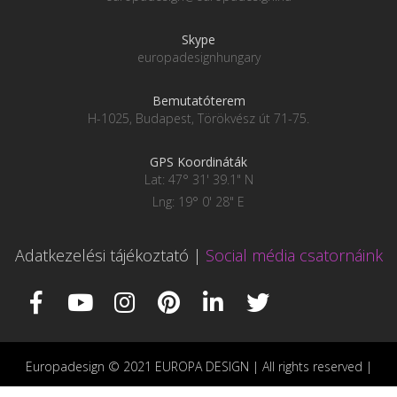
Skype
europadesignhungary
Bemutatóterem
H-1025, Budapest, Törökvész út 71-75.
GPS Koordináták
Lat: 47° 31' 39.1" N
Lng: 19° 0' 28" E
Adatkezelési tájékoztató
|
Social média csatornáink
Europadesign © 2021 EUROPA DESIGN | All rights reserved |