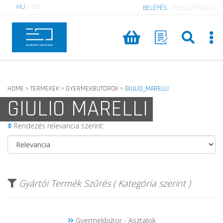
HU
|
EN
BELÉPÉS
|
REGISZTRÁCIÓ
HOME
TERMEKEK
GYERMEKBUTOROK
GIULIO_MARELLI
>
>
>
GIULIO MARELLI
Rendezés relevancia szerint:
Gyártói Termék Szűrés ( Kategória szerint )
Gyermekbútor - Asztalok