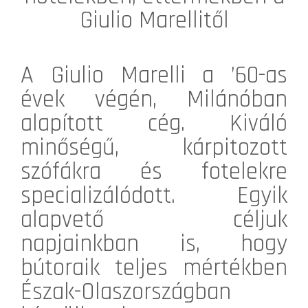
Giulio Marellitől
A
Giulio Marelli
a ’60-as
évek végén, Milánóban
alapított cég. Kiváló
minőségű, kárpitozott
szófákra és fotelekre
specializálódott. Egyik
alapvető céljuk
napjainkban is, hogy
bútoraik teljes mértékben
Észak-Olaszországban