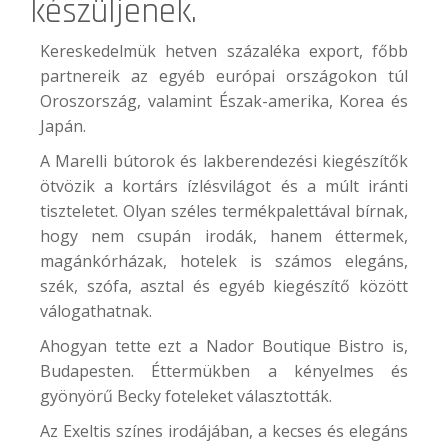
készüljenek.
Kereskedelmük hetven százaléka export, főbb
partnereik az egyéb európai országokon túl
Oroszország, valamint Észak-amerika, Korea és
Japán.
A Marelli bútorok és lakberendezési kiegészítők
ötvözik a kortárs ízlésvilágot és a múlt iránti
tiszteletet. Olyan széles termékpalettával bírnak,
hogy nem csupán irodák, hanem éttermek,
magánkórházak, hotelek is számos elegáns,
szék, szófa, asztal és egyéb kiegészítő között
válogathatnak.
Ahogyan tette ezt a
Nador Boutique Bistro
is,
Budapesten. Éttermükben a kényelmes és
gyönyörű Becky foteleket választották.
Az
Exeltis
színes irodájában, a kecses és elegáns