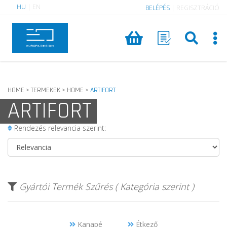
HU
|
EN
BELÉPÉS
|
REGISZTRÁCIÓ
HOME
TERMEKEK
HOME
ARTIFORT
>
>
>
ARTIFORT
Rendezés relevancia szerint:
Gyártói Termék Szűrés ( Kategória szerint )
Kanapé
Étkező