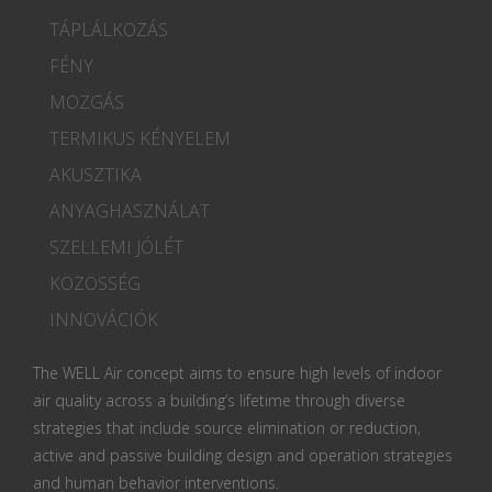
TÁPLÁLKOZÁS
FÉNY
MOZGÁS
TERMIKUS KÉNYELEM
AKUSZTIKA
ANYAGHASZNÁLAT
SZELLEMI JÓLÉT
KÖZÖSSÉG
INNOVÁCIÓK
The WELL Air concept aims to ensure high levels of indoor
air quality across a building’s lifetime through diverse
strategies that include source elimination or reduction,
active and passive building design and operation strategies
and human behavior interventions.