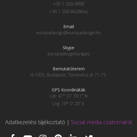
+36 1 200-9998
+36 1 200-8428(fax)
Email
europadesign@europadesign.hu
Skype
europadesignhungary
Bemutatóterem
H-1025, Budapest, Törökvész út 71-75.
GPS Koordináták
Lat: 47° 31' 39.1" N
Lng: 19° 0' 28" E
Adatkezelési tájékoztató
|
Social média csatornáink