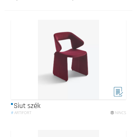
Siut szék
#
ARTIFORT
NINCS