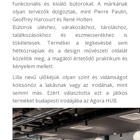
funkcionális és kíváló bútorokat. A márkának
olyan tervezők dolgoztak, mint Pierre Paulin,
Geoffrey Harcourt és René Holten.
Bútorok üléshez, várakozáshoz, tároláshoz,
találkozásokhoz és eszmecserékhez is
tökéletesek. Termékei a legkevésbé sem
hétköznapiak és a design művészeti oldalát
közelítik meg, a magától értetődő praktikum és
kényelem mellett.
Lilla nevű ülőkéjük olyan színt és vidámságot
kölcsönöz a lakásnak vagy az irodának, mint
semmi más. Ezért választotta ezt a játkos
terméket budapesti irodájába az
Agora HUB
.