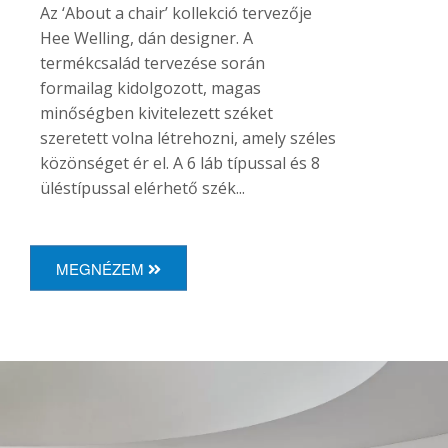
Az ‘About a chair’ kollekció tervezője
Hee Welling, dán designer. A
termékcsalád tervezése során
formailag kidolgozott, magas
minőségben kivitelezett széket
szeretett volna létrehozni, amely széles
közönséget ér el. A 6 láb típussal és 8
üléstípussal elérhető szék...
MEGNÉZEM