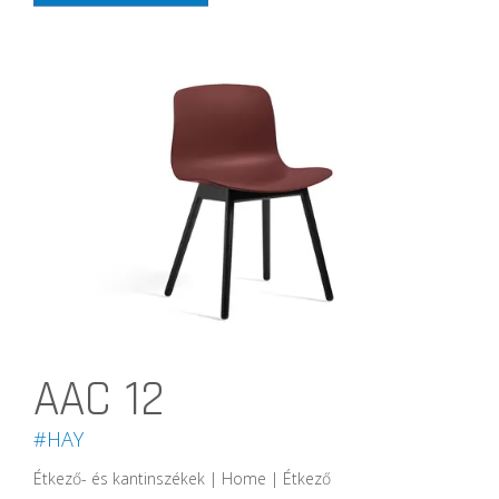
AAC 12
#HAY
Étkező- és kantinszékek | Home | Étkező