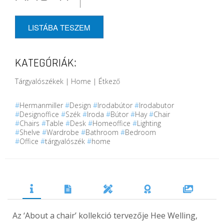
LISTÁBA TESZEM
KATEGÓRIÁK:
Tárgyalószékek | Home | Étkező
#
Hermanmiller
#
Design
#
Irodabútor
#
Irodabutor
#
Designoffice
#
Szék
#
Iroda
#
Bútor
#
Hay
#
Chair
#
Chairs
#
Table
#
Desk
#
Homeoffice
#
Lighting
#
Shelve
#
Wardrobe
#
Bathroom
#
Bedroom
#
Office
#
tárgyalószék
#
home
Az ‘About a chair’ kollekció tervezője Hee Welling,