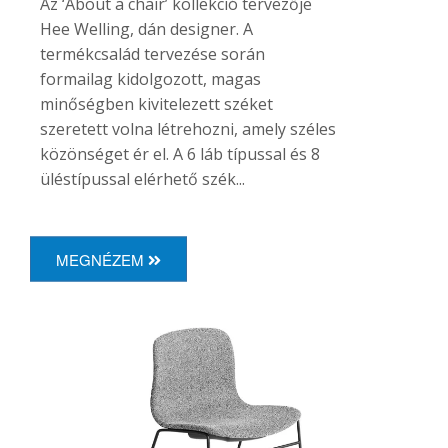
Az ‘About a chair’ kollekció tervezője
Hee Welling, dán designer. A
termékcsalád tervezése során
formailag kidolgozott, magas
minőségben kivitelezett széket
szeretett volna létrehozni, amely széles
közönséget ér el. A 6 láb típussal és 8
üléstípussal elérhető szék...
MEGNÉZEM