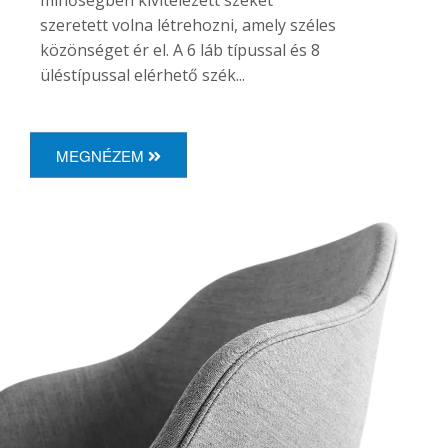
szeretett volna létrehozni, amely széles
közönséget ér el. A 6 láb típussal és 8
üléstípussal elérhető szék...
MEGNÉZEM