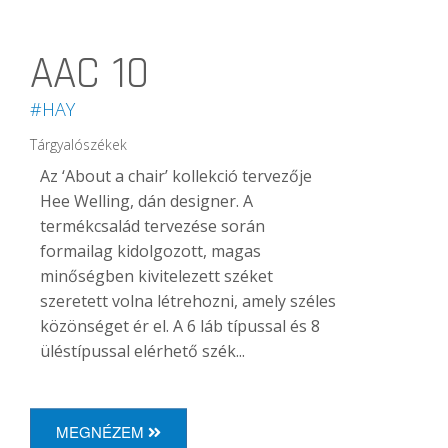
AAC 10
#HAY
Tárgyalószékek
Az ‘About a chair’ kollekció tervezője
Hee Welling, dán designer. A
termékcsalád tervezése során
formailag kidolgozott, magas
minőségben kivitelezett széket
szeretett volna létrehozni, amely széles
közönséget ér el. A 6 láb típussal és 8
üléstípussal elérhető szék...
MEGNÉZEM