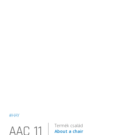
#HAY
Termék család
AAC 11
About a chair