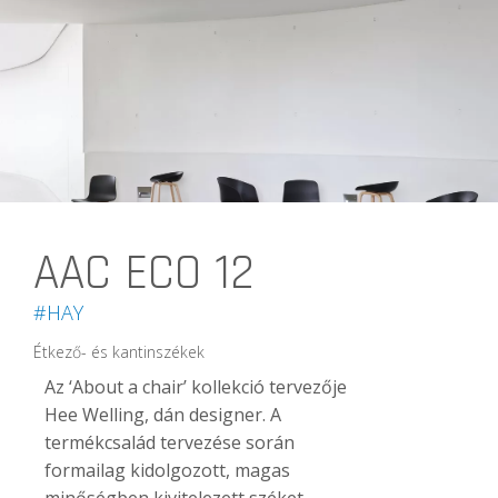
AAC ECO 12
#HAY
Étkező- és kantinszékek
Az ‘About a chair’ kollekció tervezője
Hee Welling, dán designer. A
termékcsalád tervezése során
formailag kidolgozott, magas
minőségben kivitelezett széket