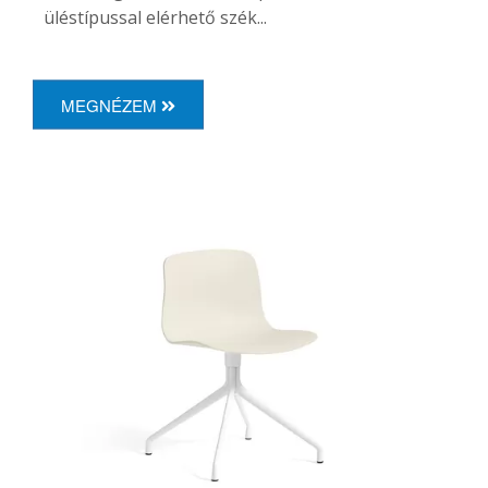
üléstípussal elérhető szék...
MEGNÉZEM