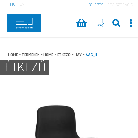
HU
|
EN
BELÉPÉS
|
REGISZTRÁCIÓ
HOME
TERMEKEK
HOME
ETKEZO
HAY
AAC_11
>
>
>
>
>
ÉTKEZŐ