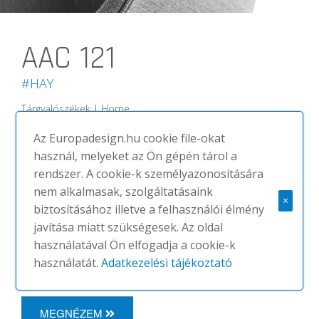
AAC 121
#HAY
Tárgyalószékek | Home
Az ‘About a chair’ kollekció tervezője
Az Europadesign.hu cookie file-okat
Hee Welling, dán designer. A
használ, melyeket az Ön gépén tárol a
termékcsalád tervezése során
rendszer. A cookie-k személyazonosítására
formailag kidolgozott, magas
nem alkalmasak, szolgáltatásaink
×
minőségben kivitelezett széket
biztosításához illetve a felhasználói élmény
szeretett volna létrehozni, amely széles
javítása miatt szükségesek. Az oldal
közönséget ér el. A 6 láb típussal és 8
használatával Ön elfogadja a cookie-k
üléstípussal elérhető szék...
használatát.
Adatkezelési tájékoztató
MEGNÉZEM