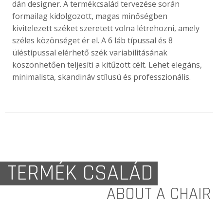
dán designer. A termékcsalád tervezése során
formailag kidolgozott, magas minőségben
kivitelezett széket szeretett volna létrehozni, amely
széles közönséget ér el. A 6 láb típussal és 8
üléstípussal elérhető szék variabilitásának
köszönhetően teljesíti a kitűzött célt. Lehet elegáns,
minimalista, skandináv stílusú és professzionális.
TERMÉK CSALÁD
ABOUT A CHAIR